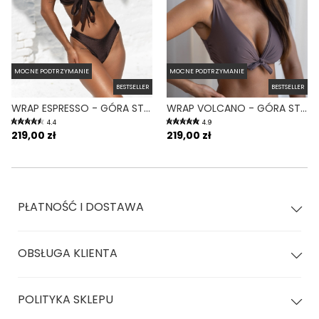
MOCNE PODTRZYMANIE
MOCNE PODTRZYMANIE
BESTSELLER
BESTSELLER
WRAP ESPRESSO - GÓRA STROJU KĄPIELOWEGO NA DUŻY BIUST REGULOWANY OBWÓD BRĄZ
WRAP VOLCANO - GÓRA STROJU KĄPIELOWEGO NA DUŻY BIUST REGULOWANY OBWÓD FIOLETOWY
4.4
4.9
219,00 zł
219,00 zł
PŁATNOŚĆ I DOSTAWA
OBSŁUGA KLIENTA
POLITYKA SKLEPU