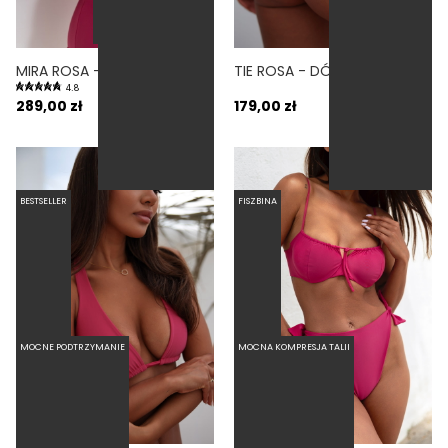
MIRA ROSA - GÓRA OD BIKINI PUSH-UP USZTYWNIANA RÓŻOWY
TIE ROSA - DÓŁ OD BIKINI WIĄZANY WYCIĘTY RÓŻOWY
4.8
289,00 zł
179,00 zł
BESTSELLER
FISZBINA
MOCNE PODTRZYMANIE
MOCNA KOMPRESJA TALII