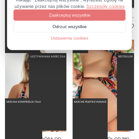
COMODO TROPICO - GÓRA OD BIKINI NA DUŻY BIUST ZABUDOWANA PRINT
LINKI TROPICO - DÓŁ OD BIKINI WYSOKI STAN BRAZYLIANY PRINT
87,60 zł
219,00 zł
71,60 zł
179,00 zł
-60%
-60%
USZTYWNIANA MISECZKA
BESTSELLER
MOCNA KOMPRESJA TALII
MOCNE PODTRZYMANIE
MIRA TROPICO - GÓRA OD BIKINI PUSH-UP USZTYWNIANA PRINT
TIE TROPICO - DÓŁ OD BIKINI WIĄZANY WYCIĘTY PRINT