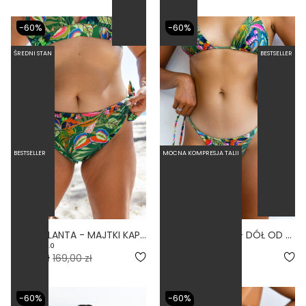
-60%
-60%
ŚREDNI STAN
BESTSELLER
BESTSELLER
MOCNA KOMPRESJA TALII
BUENA PLANTA - MAJTKI KĄPIELOWE WIĄZANE PRINT
CLASSIC PLANTA - DÓŁ OD BIKINI WIĄZANY PRINT
5.0
5.0
67,60 zł
169,00 zł
67,60 zł
169,00 zł
-60%
-60%