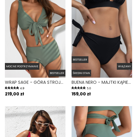
BESTSELLER
MOCNE PODTRZYMANIE
WIĄZANY
BESTSELLER
ŚREDNI STAN
WRAP SAGE - GÓRA STROJU KĄPIELOWEGO NA DUŻY BIUST REGULOWANY OBWÓD ZIELONY
BUENA NERO - MAJTKI KĄPIELOWE WIĄZANE CZARNY
4.9
5.0
219,00 zł
159,00 zł