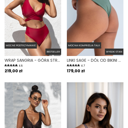
MOCNE PODTRZYMANIE
MOCNA KOMPRESJA TALII
BESTSELLER
WYSOKI STAN
WRAP SANGRIA - GÓRA STROJU KĄPIELOWEGO NA DUŻY BIUST REGULOWANY OBWÓD BORDOWY
LINKI SAGE - DÓŁ OD BIKINI WYSOKI STAN BRAZYLIANY ZIELONY
4.8
4.7
219,00 zł
179,00 zł