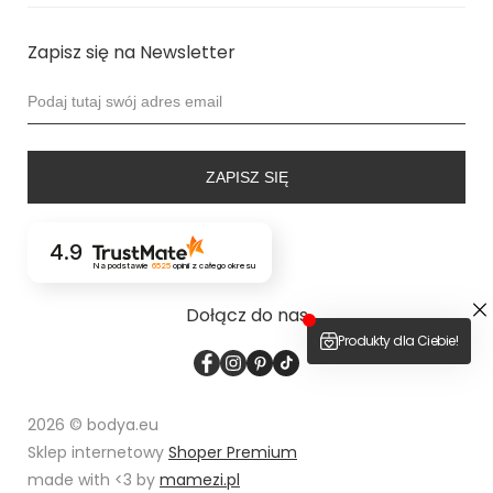
Zapisz się na Newsletter
ZAPISZ SIĘ
4.9
Na podstawie
6525
opinii
z całego okresu
Dołącz do nas
2026 © bodya.eu
Sklep internetowy
Shoper Premium
made with <3 by
mamezi.pl