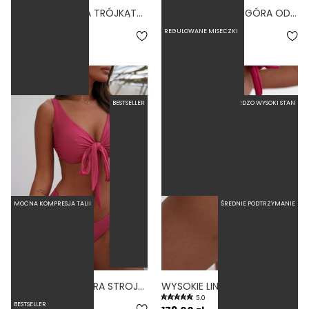
TIE ROSA - GÓRA TRÓJKĄTNA OD BIKINI WIĄZANA NA SZYI RÓŻOWY
WIRES 2.0 ROSA - GÓRA OD BIKINI Z FISZBINAMI KIESZONKA NA WKŁADKI RÓŻOWY
5.0
5.0
REGULOWANE MISECZKI
219,00 zł
269,00 zł
BESTSELLER
BARDZO WYSOKI STAN
MOCNA KOMPRESJA TALII
ŚREDNIE PODTRZYMANIE
WRAP ROSA - GÓRA STROJU KĄPIELOWEGO NA DUŻY BIUST REGULOWANY OBWÓD RÓŻOWY
WYSOKIE LINKI ROSA - DÓŁ OD BIKINI WYSOKI STAN BRAZYLIANY RÓŻOWY
4.9
5.0
BESTSELLER