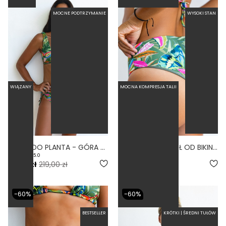
MOCNE PODTRZYMANIE
WYSOKI STAN
WIĄZANY
MOCNA KOMPRESJA TALII
COMODO PLANTA - GÓRA OD BIKINI NA DUŻY BIUST ZABUDOWANA PRINT
LINKI PLANTA - DÓŁ OD BIKINI WYSOKI STAN BRAZYLIANY PRINT
5.0
5.0
87,60 zł
219,00 zł
71,60 zł
179,00 zł
-60%
-60%
BESTSELLER
KRÓTKI | ŚREDNI TUŁÓW