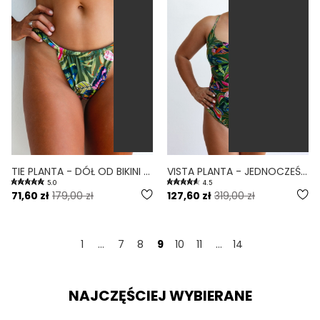
TIE PLANTA - DÓŁ OD BIKINI WIĄZANY WYCIĘTY PRINT
VISTA PLANTA - JEDNOCZĘŚCIOWY STRÓJ KĄPIELOWY MODELUJĄCY WYCIĘTY PRINT
5.0
4.5
71,60 zł
179,00 zł
127,60 zł
319,00 zł
1
...
7
8
9
10
11
...
14
NAJCZĘŚCIEJ WYBIERANE