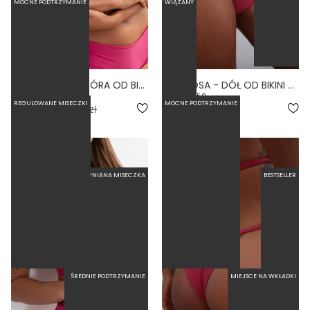
MOCNE PODTRZYMANIE
WIĄZANY
GUAPA ROSA - GÓRA OD BIKINI NA DUŻY BIUST WIĄZANA NA PLECACH RÓŻOWY
LINKI ROSA - DÓŁ OD BIKINI WYSOKI STAN BRAZYLIANY RÓŻOWY
5.0
5.0
REGULOWANE MISECZKI
MOCNE PODTRZYMANIE
109,50 zł
219,00 zł
179,00 zł
USZTYWNIANA MISECZKA
BESTSELLER
ŚREDNIE PODTRZYMANIE
MIEJSCE NA WKŁADKI