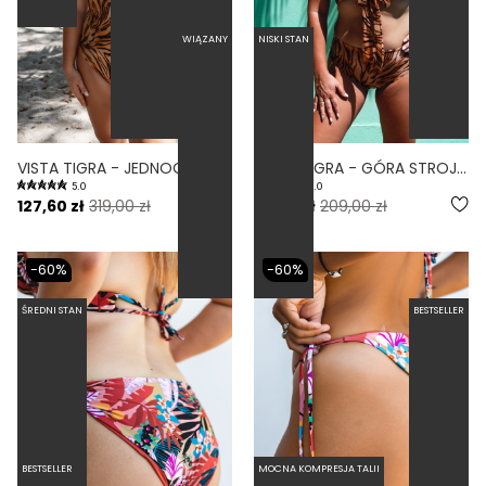
WIĄZANY
NISKI STAN
VISTA TIGRA - JEDNOCZĘŚCIOWY STRÓJ KĄPIELOWY MODELUJĄCY WYCIĘTY PRINT
WRAP TIGRA - GÓRA STROJU KĄPIELOWEGO NA DUŻY BIUST REGULOWANY OBWÓD PRINT
5.0
5.0
127,60 zł
319,00 zł
83,60 zł
209,00 zł
-60%
-60%
ŚREDNI STAN
BESTSELLER
BESTSELLER
MOCNA KOMPRESJA TALII