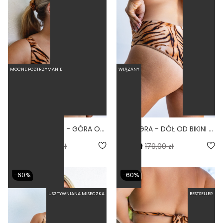
MOCNE PODTRZYMANIE
WIĄZANY
COMODO TIGRA - GÓRA OD BIKINI NA DUŻY BIUST ZABUDOWANA PRINT
LINKI TIGRA - DÓŁ OD BIKINI WYSOKI STAN BRAZYLIANY PRINT
4.5
87,60 zł
219,00 zł
71,60 zł
179,00 zł
-60%
-60%
USZTYWNIANA MISECZKA
BESTSELLER