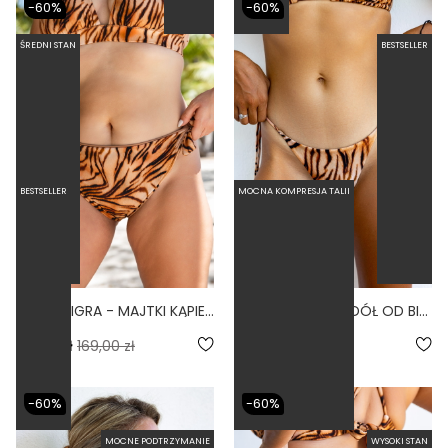
-60%
-60%
ŚREDNI STAN
BESTSELLER
BESTSELLER
MOCNA KOMPRESJA TALII
BUENA TIGRA - MAJTKI KĄPIELOWE WIĄZANE PRINT
CLASSIC TIGRA - DÓŁ OD BIKINI WIĄZANY PRINT
5.0
67,60 zł
169,00 zł
67,60 zł
169,00 zł
-60%
-60%
MOCNE PODTRZYMANIE
WYSOKI STAN