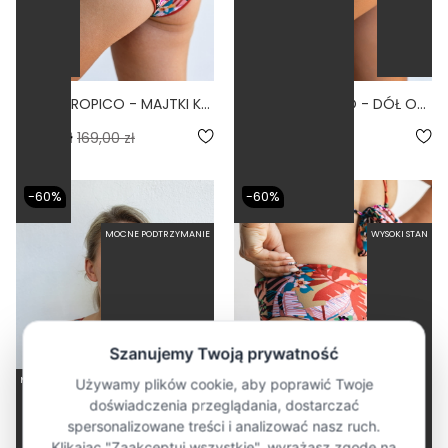
BUENA TROPICO - MAJTKI KĄPIELOWE WIĄZANE PRINT
CLASSIC TROPICO - DÓŁ OD BIKINI WIĄZANY PRINT
5.0
67,60 zł
169,00 zł
67,60 zł
169,00 zł
-60%
-60%
MOCNE PODTRZYMANIE
WYSOKI STAN
MOCNE PODTRZYMANIE
WIĄZANY