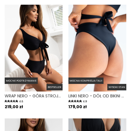
MOCNE PODTRZYMANIE
MOCNA KOMPRESJA TALII
BESTSELLER
WYSOKI STAN
WRAP NERO - GÓRA STROJU KĄPIELOWEGO NA DUŻY BIUST REGULOWANY OBWÓD CZARNY
LINKI NERO - DÓŁ OD BIKINI WYSOKI STAN BRAZYLIANY CZARNY
4.8
4.9
219,00 zł
179,00 zł