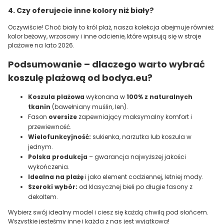
4. Czy oferujecie inne kolory niż biały?
Oczywiście! Choć biały to król plaż, nasza kolekcja obejmuje również
kolor beżowy, wrzosowy i inne odcienie, które wpisują się w stroje
plażowe na lato 2026.
Podsumowanie – dlaczego warto wybrać
koszulę plażową od bodya.eu?
Koszula plażowa
wykonana w
100% z naturalnych
tkanin
(bawełniany muślin, len).
Fason
oversize
zapewniający maksymalny komfort i
przewiewność.
Wielofunkcyjność:
sukienka, narzutka lub koszula w
jednym.
Polska produkcja
– gwarancja najwyższej jakości
wykończenia.
Idealna na plażę
i jako element codziennej, letniej mody.
Szeroki wybór:
od klasycznej bieli po długie fasony z
dekoltem.
Wybierz swój idealny model i ciesz się każdą chwilą pod słońcem.
Wszystkie jesteśmy inne i każda z nas jest wyjątkowa!