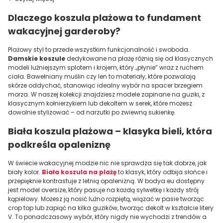
Dlaczego koszula plażowa to fundament
wakacyjnej garderoby?
Plażowy styl to przede wszystkim funkcjonalność i swoboda.
Damskie koszule
dedykowane na plażę różnią się od klasycznych
modeli luźniejszym splotem i krojem, który „płynie” wraz z ruchem
ciała. Bawełniany muślin czy len to materiały, które pozwalają
skórze oddychać, stanowiąc idealny wybór na spacer brzegiem
morza. W naszej kolekcji znajdziesz modele zapinane na guziki, z
klasycznym kołnierzykiem lub dekoltem w serek, które możesz
dowolnie stylizować – od narzutki po zwiewną sukienkę.
Biała koszula plażowa – klasyka bieli, która
podkreśla opaleniznę
W świecie wakacyjnej modzie nic nie sprawdza się tak dobrze, jak
biały kolor.
Biała koszula na plażę
to klasyk, który odbija słońce i
przepięknie kontrastuje z letnią opalenizną. W bodya.eu dostępny
jest model oversize, który pasuje na każdą sylwetkę i każdy strój
kąpielowy. Możesz ją nosić luźno rozpiętą, wiązać w pasie tworząc
crop top lub zapiąć na kilka guzików, tworząc dekolt w kształcie litery
V. To ponadczasowy wybór, który nigdy nie wychodzi z trendów a