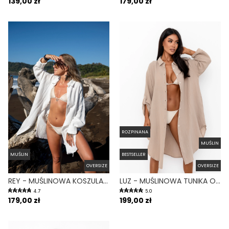
139,00 zł
179,00 zł
ROZPINANA
MUŚLIN
MUŚLIN
BESTSELLER
OVERSIZE
OVERSIZE
REY - MUŚLINOWA KOSZULA OVERSIZE BIAŁA
LUZ - MUŚLINOWA TUNIKA OVERSIZE NA GUZIKI PIASKOWA
4.7
5.0
179,00 zł
199,00 zł