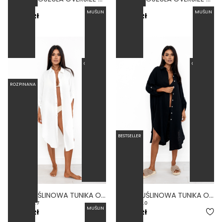
MUŚLIN
MUŚLIN
159,00 zł
159,00 zł
OVERSIZE
OVERSIZE
ROZPINANA
BESTSELLER
BESTSELLER
LUZ - MUŚLINOWA TUNIKA OVERSIZE NA GUZIKI BIAŁA
LUZ - MUŚLINOWA TUNIKA OVERSIZE NA GUZIKI CZARNA
4.7
5.0
MUŚLIN
199,00 zł
199,00 zł