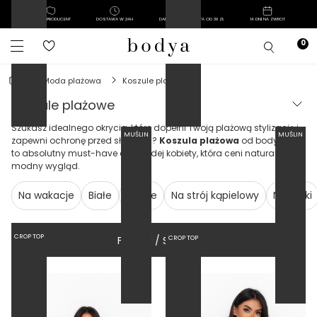
POLSKI PRODUCENT
DOSTAWA W 24H
DARMOWA DOSTAWA OD 39 ZŁ
14 DNI NA ZWROT
moda plażowa
koszule plażowe
koszule plażowe
Szukasz idealnego okrycia, które dopełni Twoją plażową stylizację i
MUŚLIN
MUŚLIN
zapewni ochronę przed słońcem?
Koszula plażowa
od bodya.eu
to absolutny must-have dla każdej kobiety, która ceni naturalność i
modny wygląd.
Na wakacje
Białe
Długie
Na strój kąpielowy
Narzutki
CROP TOP
FILTRUJ / SORTUJ
CROP TOP
OVERSIZE
OVERSIZE