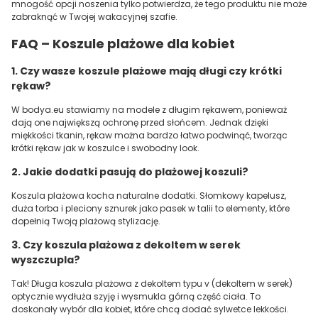
mnogość opcji noszenia tylko potwierdza, że tego produktu nie może
zabraknąć w Twojej wakacyjnej szafie.
FAQ – Koszule plażowe dla kobiet
1. Czy wasze koszule plażowe mają długi czy krótki
rękaw?
W bodya.eu stawiamy na modele z długim rękawem, ponieważ
dają one największą ochronę przed słońcem. Jednak dzięki
miękkości tkanin, rękaw można bardzo łatwo podwinąć, tworząc
krótki rękaw jak w koszulce i swobodny look.
2. Jakie dodatki pasują do plażowej koszuli?
Koszula plażowa kocha naturalne dodatki. Słomkowy kapelusz,
duża torba i pleciony sznurek jako pasek w talii to elementy, które
dopełnią Twoją plażową stylizację.
3. Czy koszula plażowa z dekoltem w serek
wyszczupla?
Tak! Długa koszula plażowa z dekoltem typu v (dekoltem w serek)
optycznie wydłuża szyję i wysmukla górną część ciała. To
doskonały wybór dla kobiet, które chcą dodać sylwetce lekkości.