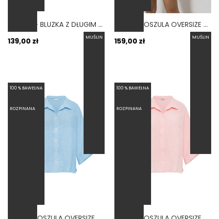
ALLORA - BLUZKA Z DŁUGIM RĘKAWEM TYPU CROP TOP OVERSIZE RÓŻOWA
BELLA - KOSZULA OVERSIZE NA LATO BEŻOWA
MUŚLIN
MUŚLIN
139,00 zł
159,00 zł
100 % BAWEŁNA
100 % BAWEŁNA
ROZPINANA
ROZPINANA
BESTSELLER
BESTSELLER
BELLA - KOSZULA OVERSIZE NA LATO BŁĘKITNA
BELLA - KOSZULA OVERSIZE NA LATO RÓŻOWA