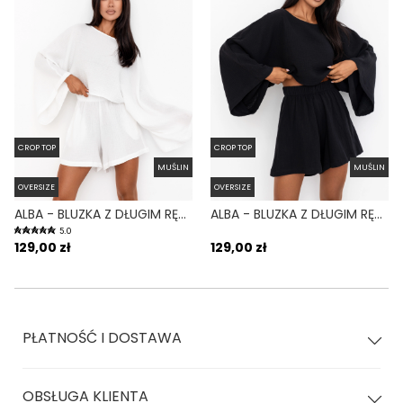
CROP TOP
CROP TOP
MUŚLIN
MUŚLIN
OVERSIZE
OVERSIZE
ALBA - BLUZKA Z DŁUGIM RĘKAWEM TYPU CROP TOP OVERSIZE BIAŁA
ALBA - BLUZKA Z DŁUGIM RĘKAWEM TYPU CROP TOP OVERSIZE CZARNA
5.0
129,00 zł
129,00 zł
PŁATNOŚĆ I DOSTAWA
OBSŁUGA KLIENTA