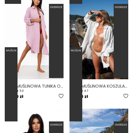
OVERSIZE
OVERSIZE
MUŚLIN
MUŚLIN
LUZ - MUŚLINOWA TUNIKA OVERSIZE NA GUZIKI WRZOSOWA
REY - MUŚLINOWA KOSZULA OVERSIZE BIAŁA
5.0
4.7
199,00 zł
179,00 zł
OVERSIZE
OVERSIZE