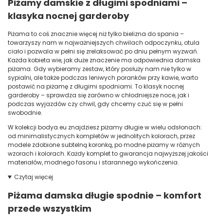
Piżamy damskie z długimi spodniami –
klasyka nocnej garderoby
Piżama to coś znacznie więcej niż tylko bielizna do spania –
towarzyszy nam w najważniejszych chwilach odpoczynku, otula
ciało i pozwala w pełni się zrelaksować po dniu pełnym wyzwań.
Każda kobieta wie, jak duże znaczenie ma odpowiednia damska
piżama. Gdy wybieramy zestaw, który posłuży nam nie tylko w
sypialni, ale także podczas leniwych poranków przy kawie, warto
postawić na piżamę z długimi spodniami. To klasyk nocnej
garderoby – sprawdza się zarówno w chłodniejsze noce, jak i
podczas wyjazdów czy chwil, gdy chcemy czuć się w pełni
swobodnie.
W kolekcji bodya.eu znajdziesz piżamy długie w wielu odsłonach:
od minimalistycznych kompletów w jednolitych kolorach, przez
modele zdobione subtelną koronką, po modne piżamy w różnych
wzorach i kolorach. Każdy komplet to gwarancja najwyższej jakości
materiałów, modnego fasonu i starannego wykończenia.
Czytaj więcej
Piżama damska długie spodnie – komfort
przede wszystkim