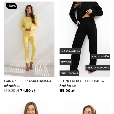
-50%
POLSKA BAWEŁNA
OEKO-TEX® 100
BAWEŁNA
SZEROKA NOGAWKA
DŁUGIE SPODNIE
CANARIO - PIŻAMA DAMSKA DWUCZĘŚCIOWA CIEPŁA ŻÓŁTA
SUENO NERO - SPODNIE SZEROKIE Z KIESZENIAMI CZARNE
5.0
5.0
149,00 zł
74,50 zł
119,00 zł