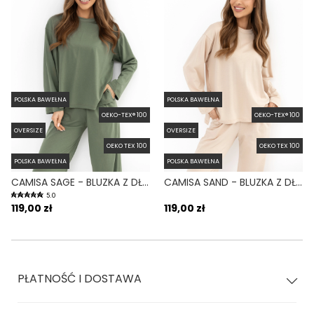
POLSKA BAWEŁNA
POLSKA BAWEŁNA
OEKO-TEX® 100
OEKO-TEX® 100
OVERSIZE
OVERSIZE
OEKO TEX 100
OEKO TEX 100
POLSKA BAWEŁNA
POLSKA BAWEŁNA
CAMISA SAGE - BLUZKA Z DŁUGIM RĘKAWEM ZIELONA
CAMISA SAND - BLUZKA Z DŁUGIM RĘKAWEM I ROZCIĘCIAMI BEŻOWA
5.0
119,00 zł
119,00 zł
PŁATNOŚĆ I DOSTAWA