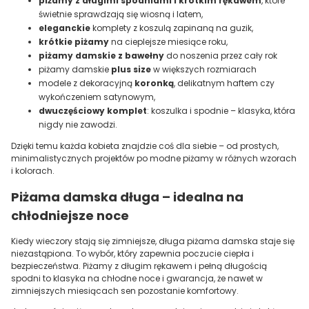
piżamy z długimi spodniami i krótkim rękawem
, które
świetnie sprawdzają się wiosną i latem,
eleganckie
komplety z koszulą zapinaną na guzik,
krótkie piżamy
na cieplejsze miesiące roku,
piżamy damskie z bawełny
do noszenia przez cały rok
piżamy damskie
plus size
w większych rozmiarach
modele z dekoracyjną
koronką
, delikatnym haftem czy
wykończeniem satynowym,
dwuczęściowy komplet
: koszulka i spodnie – klasyka, która
nigdy nie zawodzi.
Dzięki temu każda kobieta znajdzie coś dla siebie – od prostych,
minimalistycznych projektów po modne piżamy w różnych wzorach
i kolorach.
Piżama damska długa – idealna na
chłodniejsze noce
Kiedy wieczory stają się zimniejsze, długa piżama damska staje się
niezastąpiona. To wybór, który zapewnia poczucie ciepła i
bezpieczeństwa. Piżamy z długim rękawem i pełną długością
spodni to klasyka na chłodne noce i gwarancja, że nawet w
zimniejszych miesiącach sen pozostanie komfortowy.