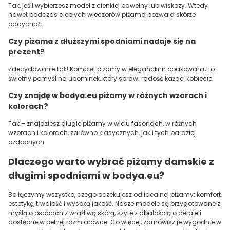
Tak, jeśli wybierzesz model z cienkiej bawełny lub wiskozy. Wtedy
nawet podczas ciepłych wieczorów piżama pozwala skórze
oddychać.
Czy piżama z dłuższymi spodniami nadaje się na
prezent?
Zdecydowanie tak! Komplet piżamy w eleganckim opakowaniu to
świetny pomysł na upominek, który sprawi radość każdej kobiecie.
Czy znajdę w bodya.eu piżamy w różnych wzorach i
kolorach?
Tak – znajdziesz długie piżamy w wielu fasonach, w różnych
wzorach i kolorach, zarówno klasycznych, jak i tych bardziej
ozdobnych.
Dlaczego warto wybrać piżamy damskie z
długimi spodniami w bodya.eu?
Bo łączymy wszystko, czego oczekujesz od idealnej piżamy: komfort,
estetykę, trwałość i wysoką jakość. Nasze modele są przygotowane z
myślą o osobach z wrażliwą skórą, szyte z dbałością o detale i
dostępne w pełnej rozmiarówce. Co więcej, zamówisz je wygodnie w