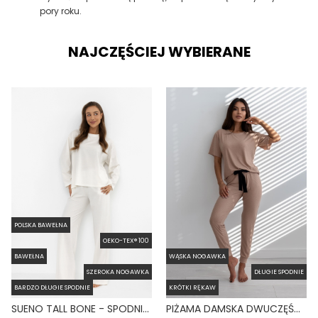
pory roku.
NAJCZĘŚCIEJ WYBIERANE
POLSKA BAWEŁNA
OEKO-TEX® 100
BAWEŁNA
WĄSKA NOGAWKA
SZEROKA NOGAWKA
DŁUGIE SPODNIE
BARDZO DŁUGIE SPODNIE
KRÓTKI RĘKAW
SUENO TALL BONE - SPODNIE SZEROKIE Z KIESZENIAMI BIAŁE
PIŻAMA DAMSKA DWUCZĘŚCIOWA KRÓTKI RĘKAW DŁUGA NOGAWKA CLEMENTINE BEŻOWA