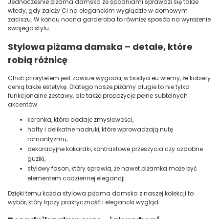
Jednocześnie piżama damska ze spodniami sprawdzi się także
wtedy, gdy zależy Ci na eleganckim wyglądzie w domowym
zaciszu. W końcu nocna garderoba to również sposób na wyrażenie
swojego stylu.
Stylowa piżama damska – detale, które
robią różnicę
Choć priorytetem jest zawsze wygoda, w bodya.eu wiemy, że kobiety
cenią także estetykę. Dlatego nasze piżamy długie to nie tylko
funkcjonalne zestawy, ale także propozycje pełne subtelnych
akcentów:
koronka, która dodaje zmysłowości,
hafty i delikatne nadruki, które wprowadzają nutę
romantyzmu,
dekoracyjne kokardki, kontrastowe przeszycia czy ozdobne
guziki,
stylowy fason, który sprawia, że nawet piżamka może być
elementem codziennej elegancji.
Dzięki temu każda stylowa piżama damska z naszej kolekcji to
wybór, który łączy praktyczność i elegancki wygląd.