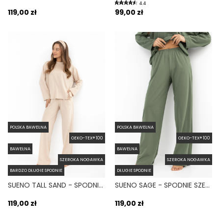
4.4
119,00 zł
99,00 zł
POLSKA BAWEŁNA
POLSKA BAWEŁNA
OEKO-TEX® 100
OEKO-TEX® 100
BAWEŁNA
BAWEŁNA
SZEROKA NOGAWKA
SZEROKA NOGAWKA
BARDZO DŁUGIE SPODNIE
DŁUGIE SPODNIE
SUENO TALL SAND - SPODNIE SZEROKIE Z KIESZENIAMI BEŻOWE
SUENO SAGE - SPODNIE SZEROKIE Z KIESZENIAMI ZIELONE
119,00 zł
119,00 zł