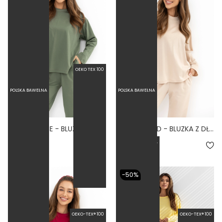
OEKO TEX 100
POLSKA BAWEŁNA
POLSKA BAWEŁNA
CAMISA SAGE - BLUZKA Z DŁUGIM RĘKAWEM ZIELONA
CAMISA SAND - BLUZKA Z DŁUGIM RĘKAWEM I ROZCIĘCIAMI BEŻOWA
5.0
WĄSKA NOGAWKA
119,00 zł
119,00 zł
-50%
POLSKA BAWEŁNA
OEKO-TEX® 100
OEKO-TEX® 100