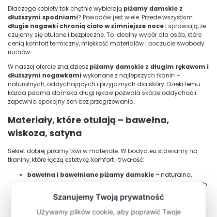
Dlaczego kobiety tak chętnie wybierają
piżamy damskie z
dłuższymi spodniami
? Powodów jest wiele. Przede wszystkim
długie nogawki chronią ciało w zimniejsze noce
i sprawiają, że
czujemy się otulone i bezpieczne. To idealny wybór dla osób, które
cenią komfort termiczny, miękkość materiałów i poczucie swobody
ruchów.
W naszej ofercie znajdziesz
piżamy damskie z długim rękawem i
dłuższymi nogawkami
wykonane z najlepszych tkanin –
naturalnych, oddychających i przyjaznych dla skóry. Dzięki temu
każda piżama damska długi rękaw pozwala skórze oddychać i
zapewnia spokojny sen bez przegrzewania.
Materiały, które otulają – bawełna,
wiskoza, satyna
Sekret dobrej piżamy tkwi w materiale. W bodya.eu stawiamy na
tkaniny, które łączą estetykę, komfort i trwałość:
bawełna i bawełniane piżamy damskie
– naturalna,
miękka w dotyku, przyjazna dla skóry, idealna także dla osób
z wrażliwą skórą. Bawełna to wybór, który nigdy nie wychodzi
z mody a damskie piżamy bawełniane są idealne przez cały
rok.