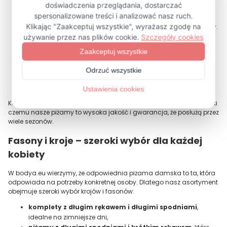
wiskoza
– lekka, przewiewna i elastyczna. Miękka w dotyku
piżama wykonana z wiskozy jest doskonała dla kobiet, które
chcą połączyć świeżość i elegancję nawet w upalne wieczory.
satyna i satynowy połysk
– dla kobiet, które pragną
poczuć się zmysłowo i wyjątkowo. To materiał, który sprawia,
że każda piżama nabiera luksusowego charakteru.
dzianina
– sprężysta, miła w dotyku i wygodna, sprawdza
się szczególnie w kompletach sportowych, z prostą bluzą i
spodniami zakończonymi ściągaczem.
Każdy materiał został dobrany z myślą o wygodzie i trwałości, dzięki
czemu nasze piżamy to wysoka jakość i gwarancja, że posłużą przez
wiele sezonów.
Fasony i kroje – szeroki wybór dla każdej
kobiety
W bodya.eu wierzymy, że odpowiednia piżama damska to ta, która
odpowiada na potrzeby konkretnej osoby. Dlatego nasz asortyment
obejmuje szeroki wybór krojów i fasonów:
komplety z długim rękawem i długimi spodniami
,
idealne na zimniejsze dni,