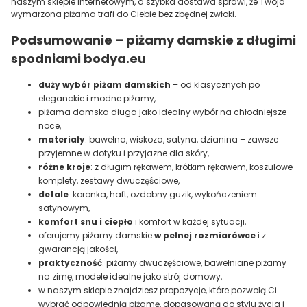
naszym sklepie internetowym, a szybka dostawa sprawi, że Twoja
wymarzona piżama trafi do Ciebie bez zbędnej zwłoki.
Podsumowanie – piżamy damskie z długimi
spodniami bodya.eu
duży wybór piżam damskich
– od klasycznych po
eleganckie i modne piżamy,
piżama damska długa jako idealny wybór na chłodniejsze
noce,
materiały
: bawełna, wiskoza, satyna, dzianina – zawsze
przyjemne w dotyku i przyjazne dla skóry,
różne kroje
: z długim rękawem, krótkim rękawem, koszulowe
komplety, zestawy dwuczęściowe,
detale
: koronka, haft, ozdobny guzik, wykończeniem
satynowym,
komfort snu i ciepło
i komfort w każdej sytuacji,
oferujemy piżamy damskie
w pełnej rozmiarówce
i z
gwarancją jakości,
praktyczność
: piżamy dwuczęściowe, bawełniane piżamy
na zimę, modele idealne jako strój domowy,
w naszym sklepie znajdziesz propozycje, które pozwolą Ci
wybrać odpowiednią piżamę, dopasowaną do stylu życia i