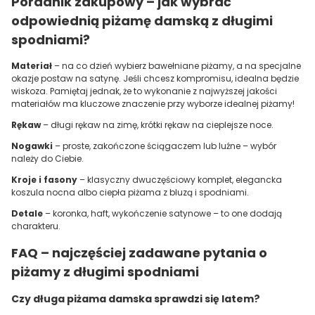
Poradnik zakupowy – jak wybrać
odpowiednią piżamę damską z długimi
spodniami?
Materiał
– na co dzień wybierz bawełniane piżamy, a na specjalne
okazje postaw na satynę. Jeśli chcesz kompromisu, idealna będzie
wiskoza. Pamiętaj jednak, że to wykonanie z najwyższej jakości
materiałów ma kluczowe znaczenie przy wyborze idealnej piżamy!
Rękaw
– długi rękaw na zimę, krótki rękaw na cieplejsze noce.
Nogawki
– proste, zakończone ściągaczem lub luźne – wybór
należy do Ciebie.
Kroje i fasony
– klasyczny dwuczęściowy komplet, elegancka
koszula nocna albo ciepła piżama z bluzą i spodniami.
Detale
– koronka, haft, wykończenie satynowe – to one dodają
charakteru.
FAQ – najczęściej zadawane pytania o
piżamy z długimi spodniami
Czy długa piżama damska sprawdzi się latem?