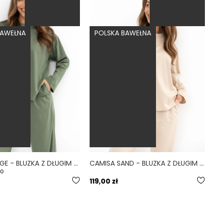
BAWEŁNA
POLSKA BAWEŁNA
CAMISA SAGE - BLUZKA Z DŁUGIM RĘKAWEM ZIELONA
CAMISA SAND - BLUZKA Z DŁUGIM RĘKAWEM I ROZCIĘCIAMI BEŻOWA
.0
119,00 zł