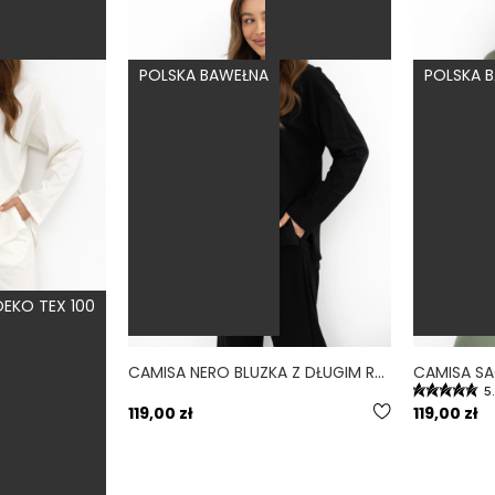
POLSKA BAWEŁNA
POLSKA 
EKO TEX 100
CAMISA BONE BLUZKA Z DŁUGIM RĘKAWEM BIAŁA
CAMISA NERO BLUZKA Z DŁUGIM RĘKAWEM CZARNA
5
119,00 zł
119,00 zł