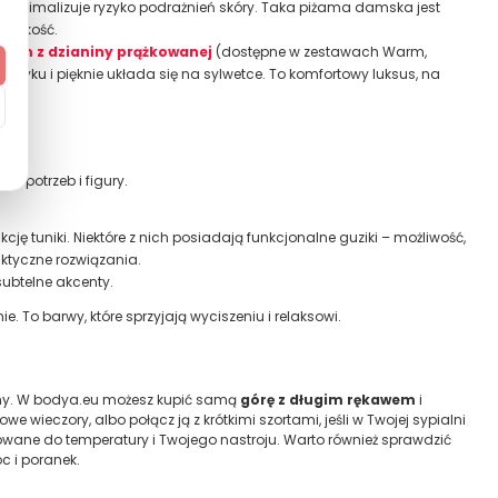
 minimalizuje ryzyko podrażnień skóry. Taka piżama damska jest
miękkość.
iżam z dzianiny prążkowanej
(dostępne w zestawach Warm,
 dotyku i pięknie układa się na sylwetce. To komfortowy luksus, na
 potrzeb i figury.
cję tuniki. Niektóre z nich posiadają funkcjonalne guziki – możliwość,
ktyczne rozwiązania.
subtelne akcenty.
 To barwy, które sprzyjają wyciszeniu i relaksowi.
amy. W bodya.eu możesz kupić samą
górę z długim rękawem
i
wieczory, albo połącz ją z krótkimi szortami, jeśli w Twojej sypialni
wane do temperatury i Twojego nastroju. Warto również sprawdzić
c i poranek.