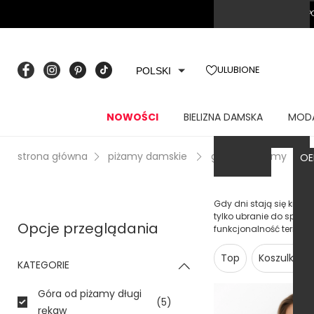
OVERSIZE
P
ULUBIONE
POLSKI
NOWOŚCI
BIELIZNA DAMSKA
MOD
strona główna
piżamy damskie
góra od piżamy
OE
O
Gdy dni stają się króts
tylko ubranie do spani
Opcje przeglądania
funkcjonalność termic
Top
Koszulka na
KATEGORIE
Góra od piżamy długi
(5)
rękaw