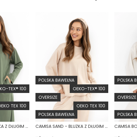
POLSKA BAWEŁNA
POLSKA 
KO-TEX® 100
OEKO-TEX® 100
OVERSIZE
OVERSIZE
EKO TEX 100
OEKO TEX 100
POLSKA BAWEŁNA
POLSKA 
CAMISA SAGE - BLUZKA Z DŁUGIM RĘKAWEM ZIELONA
CAMISA SAND - BLUZKA Z DŁUGIM RĘKAWEM I ROZCIĘCIAMI BEŻOWA