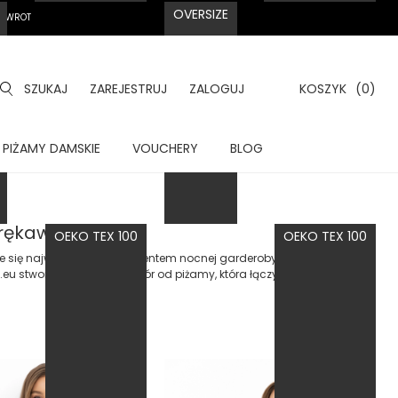
OVERSIZE
A ZWROT
SZUKAJ
ZAREJESTRUJ
ZALOGUJ
KOSZYK
(0)
PIŻAMY DAMSKIE
VOUCHERY
BLOG
 rękaw
OEKO TEX 100
OEKO TEX 100
e się najważniejszym elementem nocnej garderoby. To coś więcej niż
u stworzyliśmy kolekcję gór od piżamy, która łączy w sobie