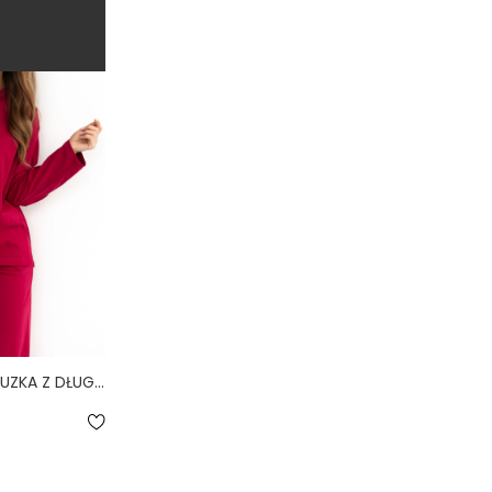
CAMISA SANGRIA - BLUZKA Z DŁUGIM RĘKAWEM MALINOWA