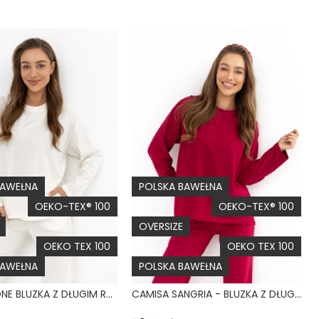
BAWEŁNA
POLSKA BAWEŁNA
OEKO-TEX® 100
OEKO-TEX® 100
OVERSIZE
OEKO TEX 100
OEKO TEX 100
BAWEŁNA
POLSKA BAWEŁNA
CAMISA BONE BLUZKA Z DŁUGIM RĘKAWEM BIAŁA
CAMISA SANGRIA - BLUZKA Z DŁUGIM RĘKAWEM MALINOWA