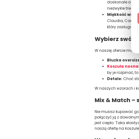
doskonale odpro
niezwykle trwała
Miękkość wisko
Claudia, Canario
który zasługujes
Wybierz swój f
W naszej ofercie możes
Bluzka oversiz
Koszula nocna
by je rozpinać, 
Detale:
Choć sta
W naszych wzorach i kol
Mix & Match – 
Nie musisz kupować go
połączyć ją z dowolnym 
jest ciepło. Taka elas
naszą ofertę na koszule