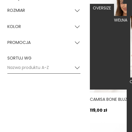
OVERSIZE
ROZMIAR
POLSKA BAWEŁNA
XS/S
(5)
KOLOR
M/L
(4)
Biały
(1)
PROMOCJA
XL
(5)
Beżowy
(1)
nie
(5)
SORTUJ WG
Bordowy
(1)
Nazwa produktu A-Z
Czarny
(1)
O
Zielony
(1)
119,00 zł