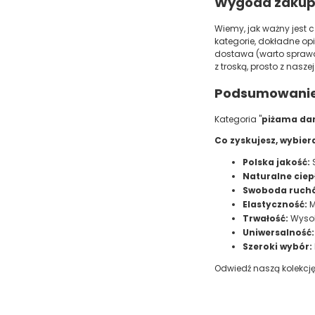
Wygoda zakup
Wiemy, jak ważny jest c
kategorie, dokładne op
dostawa (warto sprawdz
z troską, prosto z naszej
Podsumowanie 
Kategoria "
piżama da
Co zyskujesz, wybier
Polska jakość:
S
Naturalne ciep
Swoboda ruch
Elastyczność:
M
Trwałość:
Wysoki
Uniwersalność:
Szeroki wybór:
Odwiedź naszą kolekcję 