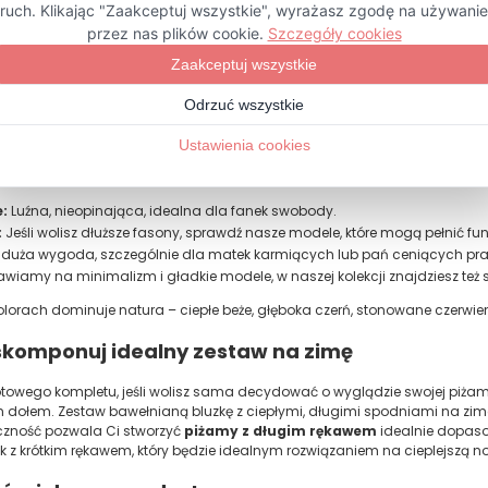
wadza wilgoć. To doskonały wybór dla osób o wrażliwej skórze, ponieważ
 i łatwa w pielęgnacji – nawet po wielu praniach zachowuje swój kształt i 
zy:
Jeśli szukasz czegoś o strukturze premium, sięgnij po nasze góry od
p
). Dodatek wiskozy sprawia, że materiał jest lejący, niezwykle przyjemny w
z każdej nocy.
ason: Koszula, bluzka czy tunika?
z wybierać spośród różnorodnych krojów, aby dopasować piżamę do swoich
e:
Luźna, nieopinająca, idealna dla fanek swobody.
:
Jeśli wolisz dłuższe fasony, sprawdź nasze modele, które mogą pełnić funk
to duża wygoda, szczególnie dla matek karmiących lub pań ceniących pra
wiamy na minimalizm i gładkie modele, w naszej kolekcji znajdziesz też 
orach dominuje natura – ciepłe beże, głęboka czerń, stonowane czerwienie.
skomponuj idealny zestaw na zimę
towego kompletu, jeśli wolisz sama decydować o wyglądzie swojej piż
dołem. Zestaw bawełnianą bluzkę z ciepłymi, długimi spodniami na zimowe 
tyczność pozwala Ci stworzyć
piżamy z długim rękawem
idealnie dopaso
k z krótkim rękawem, który będzie idealnym rozwiązaniem na cieplejszą no