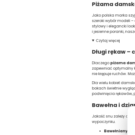
Piżama damska
Jako polska marka szy
szeroki wybór modeli – 
stylowy i elegancki loo
i jesienne poranki, nas
Czytaj więcej
Długi rękaw –
Dlaczego
piżama dam
zapewniać optymalny ko
nie krępuje ruchów. Mo
Dla wielu kobiet dams
bokach świetnie wygląd
podwinięcia rękawów, pi
Bawełna i dzia
Jakość snu zależy od t
wypoczynku.
Bawełniany ko