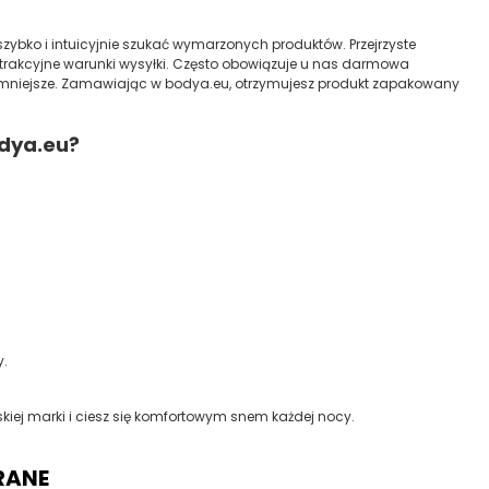
szybko i intuicyjnie szukać wymarzonych produktów. Przejrzyste
 atrakcyjne warunki wysyłki. Często obowiązuje u nas darmowa
jemniejsze. Zamawiając w bodya.eu, otrzymujesz produkt zapakowany
dya.eu?
y.
lskiej marki i ciesz się komfortowym snem każdej nocy.
RANE