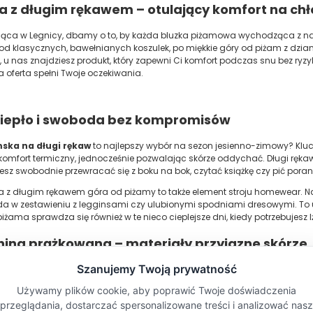
 z długim rękawem – otulający komfort na chł
jąca w Legnicy, dbamy o to, by każda bluzka piżamowa wychodząca z n
od klasycznych, bawełnianych koszulek, po miękkie góry od piżam z dziani
k, u nas znajdziesz produkt, który zapewni Ci komfort podczas snu bez ry
za oferta spełni Twoje oczekiwania.
 ciepło i swoboda bez kompromisów
ska na długi rękaw
to najlepszy wybór na sezon jesienno-zimowy? Kluc
mfort termiczny, jednocześnie pozwalając skórze oddychać. Długi rękaw w
żesz swobodnie przewracać się z boku na bok, czytać książkę czy pić poran
ka z długim rękawem góra od piżamy to także element stroju homewear. 
a w zestawieniu z legginsami czy ulubionymi spodniami dresowymi. To 
żama sprawdza się również w te nieco cieplejsze dni, kiedy potrzebujesz l
nina prążkowana – materiały przyjazne skórze
ego, co dotyka Twojego ciała. W bodya.eu stawiamy na naturalne materia
mfort:
Nasze modele
piżamy wykonane z bawełny
(np. Camisa) to kla