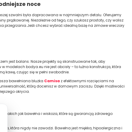
odniejsze noce
aszej szwalni była dopracowana w najmniejszym detalu. Oferujemy
ny prążkowanej. Niezależnie od tego, czy szukasz prostoty, czy wolisz
zyka przegrzania.Jeśli chcesz wybrać idealną bazę na zimowe wieczory
zem jest balans. Nasze projekty są skonstruowane tak, aby
 modelach bodya.eu nie jest obcisły – to luźna konstrukcja, która
ną kawę, czując się w pełni swobodnie.
Nasza bawełniana bluzka
Camisa
z efektownymi rozcięciami na
uniwersalność, którą docenisz w domowym zaciszu. Dzięki możliwości
żejszego okrycia.
ły, takich jak bawełna i wiskoza, które są gwarancją zdrowego
syka, która nigdy nie zawodzi. Bawełna jest miękka, hipoalergiczna i