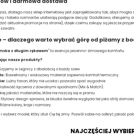
ów i darmowa dostawa
zas, dlatego nasz sklep internetowy jest zaprojektowany tak, abyś mogła 
isy i tabela rozmiarów ułatwiają podjęcie decyzji. Dodatkowo, oferujemy
ić aktualne promocje na stronie), dzięki czemu zakupy są jeszcze przy
 szwalni.
– dlaczego warto wybrać górę od piżamy z bo
mska z długim rękawem
" to esencja jesienno-zimowego komfortu.
ając nasze produkty?
zyjemy w Legnicy z dbałością o każdy szew.
ło:
Bawełniany i wiskozowy materiał zapewnia komfort termiczny.
ów:
Luźny fason, który nie uciska i pozwala spać wygodnie.
ożliwość łączenia z dowolnymi spodniami (Mix & Match).
ej jakości materiałów, które nie niszczą się w praniu.
Stylowy design sprawia, że bluzka świetnie wygląda też jako strój domow
Różne kolory, kroje i rozmiary.
i wybierz model, który otuli Cię tej zimy. Pozwól sobie na odkryć jakość po
NAJCZĘŚCIEJ WYBIE