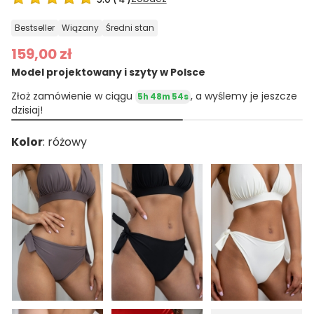
bestseller
wiązany
średni stan
159,00 zł
Model projektowany i szyty w Polsce
Złoż zamówienie w ciągu
, a wyślemy je jeszcze
5h 48m 53s
dzisiaj!
Kolor