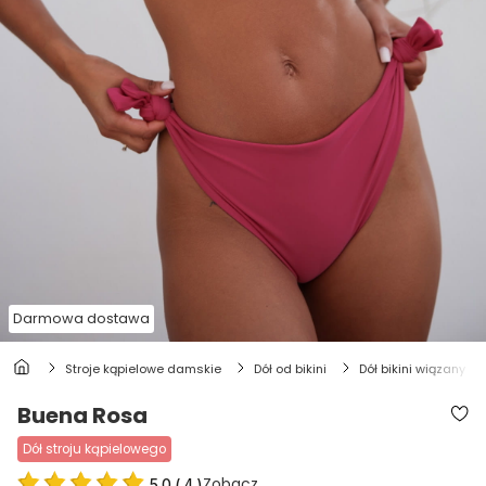
Darmowa dostawa
stroje kąpielowe damskie
dół od bikini
dół bikini wiązany
Buena Rosa
dół stroju kąpielowego
Zobacz
5.0
(
4
)