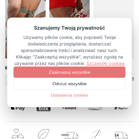
więcej (24)
Rozmiar
Tabela rozmiarów
XS/S
M/L
XL