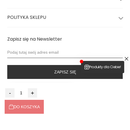
Kamila: 91 biodra | 64 talia | 88 biust | 173 wzrost
nosi rozmiar XS/S
POLITYKA SKLEPU
Zapisz się na Newsletter
ZAPISZ SIĘ
4.9
-
+
Na podstawie
6531
opinii
z całego okresu
DO KOSZYKA
Dołącz do nas