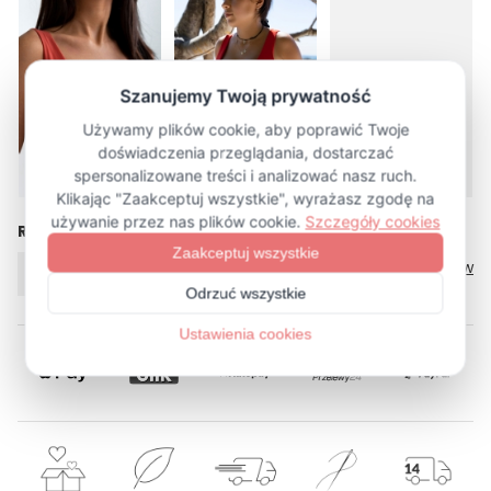
więcej (16)
Rozmiar
Tabela rozmiarów
XS
S
M