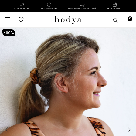
POLSKI PRODUCENT
DOSTAWA W 24H
DARMOWA DOSTAWA OD 39 ZŁ
14 DNI NA ZWROT
-60%