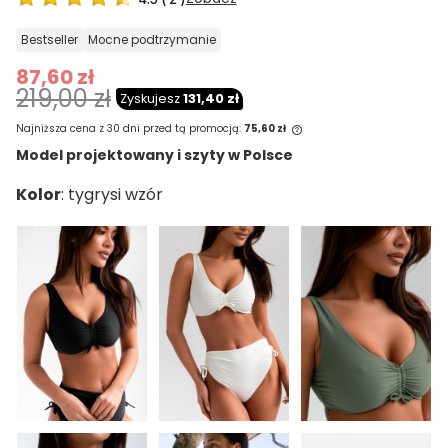
bestseller
mocne podtrzymanie
87,60 zł
219,00 zł
Zyskujesz
131,40 zł
Najniższa cena z 30 dni przed tą promocją:
75,60 zł
Model projektowany i szyty w Polsce
Jeżeli produkt jest sprzedawany krócej
Kolor
niż 30 dni, wyświetlana jest najniższa
cena od momentu, kiedy produkt
pojawił się w sprzedaży.