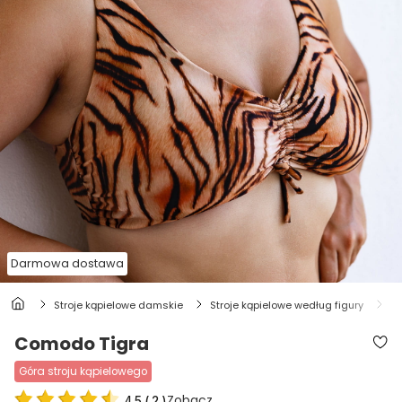
Darmowa dostawa
stroje kąpielowe damskie
stroje kąpielowe według figury
s
Comodo Tigra
góra stroju kąpielowego
Zobacz
4.5
(
2
)