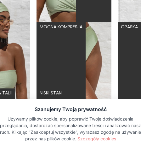
MOCNA KOMPRESJA
OPASKA
TALII
NISKI STAN
BANDEAU MATCHA - GÓRA OD BIKINI NA MAŁY BIUST OPASKA PISTACJOWY
HIGH WAIST MATCHA - DÓŁ OD BIKINI WYSOKI STAN FIGI PISTACJOWY
5.0
4
169,00 zł
189,00 zł