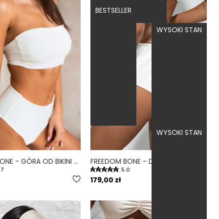
BESTSELLER
WYSOKI STAN
WYSOKI STAN
BANDEAU BONE - GÓRA OD BIKINI NA MAŁY BIUST OPASKA BIAŁY
FREEDOM BONE - DÓŁ OD BIKINI WYSOKI STAN ZABUDOWANY BIAŁY
.7
5.0
179,00 zł