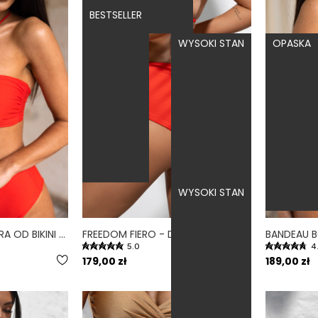
BESTSELLER
WYSOKI STAN
OPASKA
WYSOKI STAN
BANDEAU FIERO - GÓRA OD BIKINI NA MAŁY BIUST OPASKA CZERWONY
FREEDOM FIERO - DÓŁ OD BIKINI WYSOKI STAN ZABUDOWANY CZERWONY
5.0
4
179,00 zł
189,00 zł