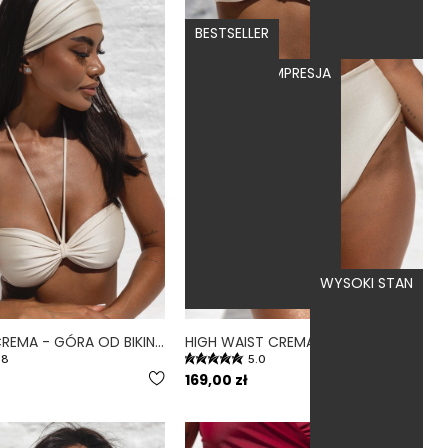
BESTSELLER
MOCNA KOMPRESJA
WYSOKI STAN
BANDEAU CREMA - GÓRA OD BIKINI NA MAŁY BIUST OPASKA KREMOWY
HIGH WAIST CREMA - DÓŁ OD BIKINI WYSOKI STAN FIGI KREMOWY
.8
5.0
169,00 zł