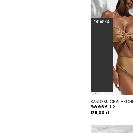
Zielony
(31)
Żółty
(10)
OPASKA
Złoty
(7)
Oliwkowy
(3)
Pistacjowy
(7)
5.0
189,00 zł