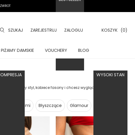
A ZWROT
SZUKAJ
ZAREJESTRUJ
ZALOGUJ
KOSZYK
(0)
PIŻAMY DAMSKIE
VOUCHERY
BLOG
OMPRESJA
WYSOKI STAN
tro
sz ponadczasowy styl, kobiece fasony i chcesz wyglądać zjawiskowo na
Z wycięciami
Błyszczące
Glamour