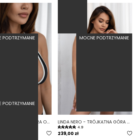
E PODTRZYMANIE
MOCNE PODTRZYMANIE
E PODTRZYMANIE
FILO NERO - TRÓJKĄTNA GÓRA OD BIKINI NA MAŁY BIUST CZARNY
LINDA NERO - TRÓJKĄTNA GÓRA OD BIKINI NA DUŻY BIUST CZARNY
4.9
89,00 zł
239,00 zł