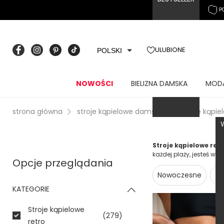
P
ULUBIONE
POLSKI
NOWOŚCI
BIELIZNA DAMSKA
MOD
strona główna
stroje kąpielowe damskie
stroje kąpie
Stroje kąpielowe ret
każdej plaży, jesteś w 
Opcje przeglądania
Nowoczesne
Z
KATEGORIE
Stroje kąpielowe
(279)
retro