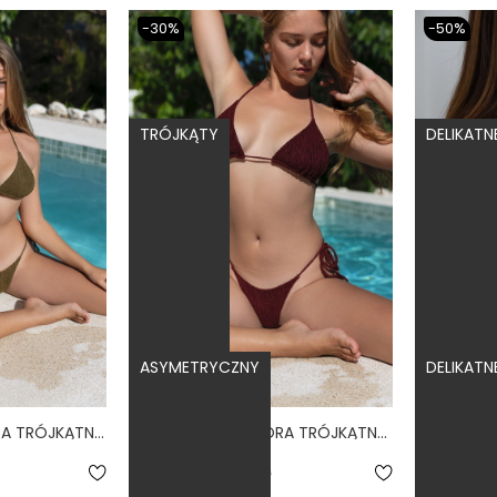
-30%
-50%
TRÓJKĄTY
DELIKATN
ASYMETRYCZNY
DELIKATN
CLASSIC OLIVE - GÓRA TRÓJKĄTNA OD BIKINI WIĄZANA SCRUNCHIE OLIWKOWY
CLASSIC VINO - GÓRA TRÓJKĄTNA OD BIKINI WIĄZANA SCRUNCHIE BURGUND
146,30 zł
209,00 zł
94,50 zł
1