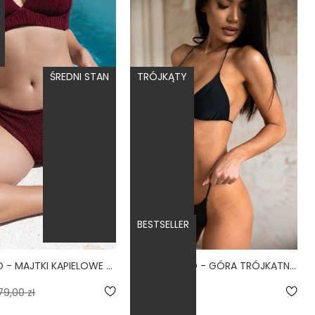
ŚREDNI STAN
TRÓJKĄTY
BESTSELLER
BUENA VINO - MAJTKI KĄPIELOWE WIĄZANE SCRUNCHIE BURGUND
CLASSIC NERO - GÓRA TRÓJKĄTNA OD BIKINI WIĄZANA CZARNY
4.7
79,00 zł
189,00 zł