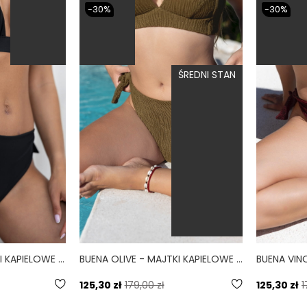
-30%
-30%
ŚREDNI STAN
BUENA NERO - MAJTKI KĄPIELOWE WIĄZANE CZARNY
BUENA OLIVE - MAJTKI KĄPIELOWE WIĄZANE SCRUNCHIE OLIWKOWY
125,30 zł
179,00 zł
125,30 zł
1