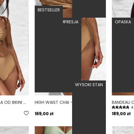
BESTSELLER
MOCNA KOMPRESJA
OPASKA
WYSOKI STAN
BANDEAU CHAI - GÓRA OD BIKINI NA MAŁY BIUST OPASKA ZŁOTY
HIGH WAIST CHAI - DÓŁ OD BIKINI WYSOKI STAN FIGI ZŁOTY
4
169,00 zł
189,00 zł