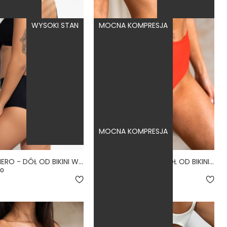
WYSOKI STAN
MOCNA KOMPRESJA
MOCNA KOMPRESJA
FREEDOM NERO - DÓŁ OD BIKINI WYSOKI STAN ZABUDOWANY CZARNY
HIGH WAIST FIERO - DÓŁ OD BIKINI WYSOKI STAN FIGI CZERWONY
.0
4.7
169,00 zł