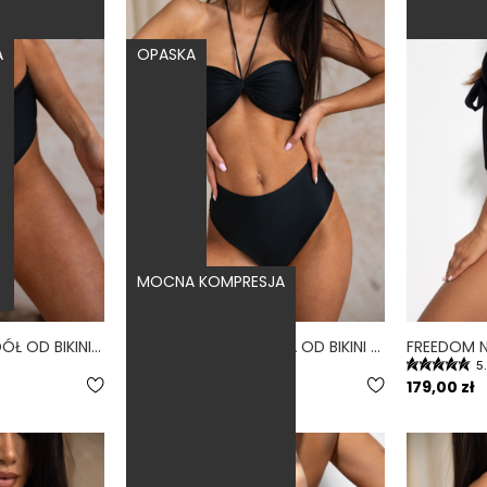
A
OPASKA
MOCNA KOMPRESJA
HIGH WAIST NERO - DÓŁ OD BIKINI WYSOKI STAN FIGI CZARNY
BANDEAU NERO - GÓRA OD BIKINI NA MAŁY BIUST OPASKA CZARNY
4.8
5
189,00 zł
179,00 zł