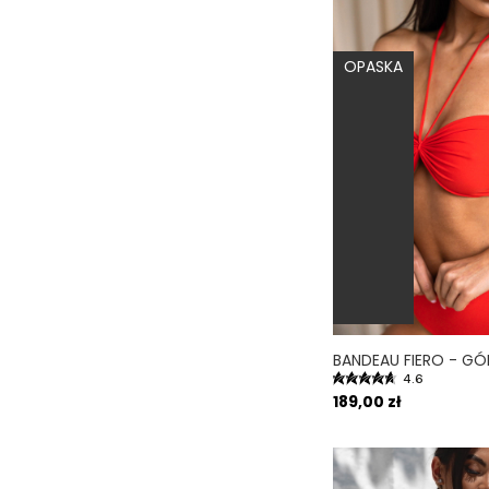
Cielisty
(11)
OPASKA
Fioletowy
(22)
Kremowy/ecru
(8)
Karmelowy
(4)
Morski
(1)
Niebieski
(8)
Różowy wzór
(5)
Różowy
(8)
Roślinny wzór
(5)
4.6
189,00 zł
Tygrysi wzór
(5)
Tropikalny wzór
(4)