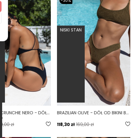
-30%
N
NISKI STAN
BRAZILIAN SCRUNCHIE NERO - DÓŁ OD BIKINI BRAZYLIJSKI WYCIĘTY SCRUNCHIE CZARNY
BRAZILIAN OLIVE - DÓŁ OD BIKINI BRAZYLIJSKI WYCIĘTY OLIWKOWY OLIVE
.0
69,00 zł
118,30 zł
169,00 zł