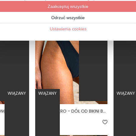
-30%
ŚREDNI TUŁÓW
BESTSELLER
NISKI STA
WIĄZANY
WIĄZANY
WIĄZANY
BALLERINA NERO - JEDNOCZĘŚCIOWY STRÓJ KĄPIELOWY MODELUJĄCY WIĄZANY CZARNY
BRAZILIAN NERO - DÓŁ OD BIKINI BRAZYLIJSKI WYCIĘTY CZARNY
5.0
4
169,00 zł
118,30 zł
1