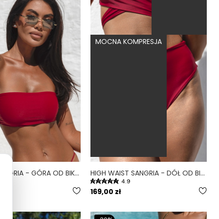
MOCNA KOMPRESJA
BANDEAU SANGRIA - GÓRA OD BIKINI NA MAŁY BIUST OPASKA BORDOWY
HIGH WAIST SANGRIA - DÓŁ OD BIKINI WYSOKI STAN FIGI BORDOWY
.9
4.9
169,00 zł