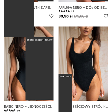
YOGA BONE - MAJTKI KĄPIELOWE WYSOKI STAN SZORTY BIALY
ARRUGA NERO - DÓŁ OD BIKINI MARSZCZONY WYSOKI STAN CZARNY
4.8
169,00 zł
89,50 zł
179,00 zł
KRÓTKI | ŚREDNI TUŁÓW
NISKI STAN
BASIC NERO - JEDNOCZĘŚCIOWY STRÓJ KĄPIELOWY MODELUJĄCY ZABUDOWANY CZARNY
JEDNOCZĘŚCIOWY STRÓJ KĄPIELOWY MODELUJĄCY ZABUDOWANY BASIC SCRUNCHIE CZARNY NERO
4.9