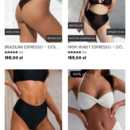
BESTSELLER
NISKI STAN
WYSOKI STAN
BESTSELLER
MOCNA KOMPRESJA
BRAZILIAN ESPRESSO - DÓŁ OD BIKINI BRAZYLIJSKI WYCIĘTY BRĄZOWY
HIGH WAIST ESPRESSO - DÓŁ OD BIKINI WYSOKI STAN FIGI BRĄZOWY
5.0
5.0
169,00 zł
169,00 zł
-50%