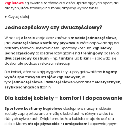
kąpielowe
są świetne zarówno dla osób uprawiających sport jak i
dla tych, które stawiają na mniej aktywny wypoczynek.
Czytaj dalej
Jednoczęściowy czy dwuczęściowy?
W naszej
ofercie
znajdziesz zarówno
modele jednoczęściowe
,
jak i
dwuczęściowe kostiumy pływackie
, które odpowiadają na
potrzeby różnych użytkowniczek. Sportowy kostium
kąpielowy
jednoczęściowy
to idealne rozwiązanie na
treningowy
basen, a
dwuczęściowy kostium
– np.
tankini
lub
bikini
– sprawdzi się
doskonale podczas relaksu i rekreacji.
Dla kobiet, które szukają wygody i stylu, przygotowaliśmy
bogaty
wybór sportowych strojów kąpielowych
, w
tym
jednoczęściowe i dwuczęściowe
wykonane z
elastycznych
,
szybkoschnących
tkanin.
Dla każdej kobiety – komfort i dopasowanie
Sportowe kostiumy kąpielowe
dostępne w naszym sklepie
zostały zaprojektowane z myślą o kobietach w różnym wieku i o
różnych sylwetkach. Dzięki temu każda kobieta znajdzie coś dla
siebie. Mamy
stroje pływackie
z
ramiączkami
zapewniającymi