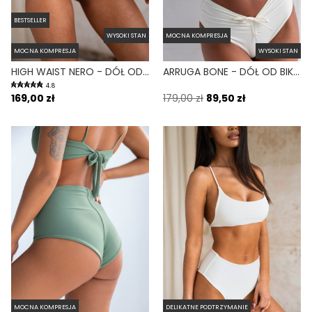
BESTSELLER
WYSOKI STAN
MOCNA KOMPRESJA
MOCNA KOMPRESJA
WYSOKI STAN
HIGH WAIST NERO - DÓŁ OD BIKINI WYSOKI STAN FIGI CZARNY
ARRUGA BONE - DÓŁ OD BIKINI MARSZCZONY WYSOKI STAN BIAŁY
4.8
169,00 zł
179,00 zł
89,50 zł
MOCNA KOMPRESJA
DELIKATNE PODTRZYMANIE