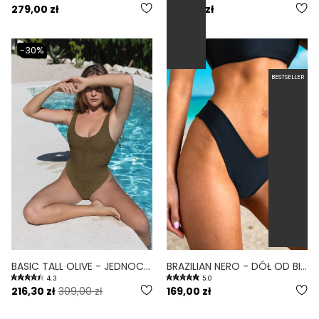
279,00 zł
289,00 zł
-30%
BESTSELLER
BASIC TALL OLIVE - JEDNOCZĘŚCIOWY STRÓJ KĄPIELOWY DLA WYSOKICH MODELUJĄCY SCRUNCHIE OLIWKOWY
BRAZILIAN NERO - DÓŁ OD BIKINI BRAZYLIJSKI WYCIĘTY CZARNY
4.3
5.0
216,30 zł
309,00 zł
169,00 zł