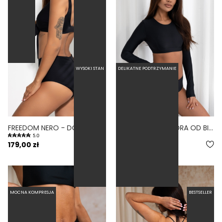
WYSOKI STAN
DELIKATNE PODTRZYMANIE
FREEDOM NERO - DÓŁ OD BIKINI WYSOKI STAN ZABUDOWANY CZARNY
MANGA NERO - GÓRA OD BIKINI Z DŁUGIM RĘKAWEM CZARNY
5.0
4.8
179,00 zł
209,00 zł
MOCNA KOMPRESJA
BESTSELLER