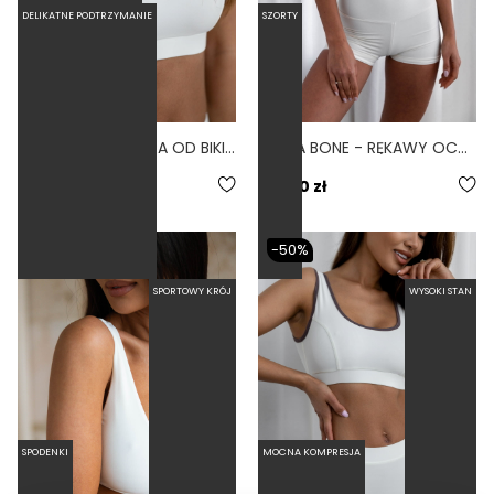
DELIKATNE PODTRZYMANIE
SZORTY
ONDA BONE - GÓRA OD BIKINI SPORTOWA BIAŁY
SHAKA BONE - RĘKAWY OCHRONNE NARAMIENNIK BIAŁY
5.0
99,50 zł
199,00 zł
159,00 zł
-50%
SPORTOWY KRÓJ
WYSOKI STAN
SPODENKI
MOCNA KOMPRESJA