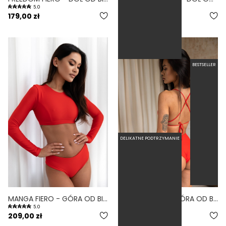
5.0
4.7
179,00 zł
169,00 zł
BESTSELLER
DELIKATNE PODTRZYMANIE
MANGA FIERO - GÓRA OD BIKINI Z DŁUGIM RĘKAWEM CZERWONY
MINIMAL FIERO - GÓRA OD BIKINI NA MAŁY BIUST WIĄZANE PLECY CZERWONY
5.0
4.7
209,00 zł
189,00 zł