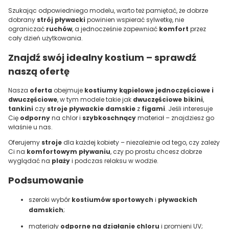
Szukając odpowiedniego modelu, warto też pamiętać, że dobrze
dobrany
strój pływacki
powinien wspierać sylwetkę, nie
ograniczać
ruchów
, a jednocześnie zapewniać
komfort
przez
cały dzień użytkowania.
Znajdź swój idealny kostium – sprawdź
naszą ofertę
Nasza
oferta
obejmuje
kostiumy kąpielowe jednoczęściowe i
dwuczęściowe
, w tym modele takie jak
dwuczęściowe bikini
,
tankini
czy
stroje pływackie damskie
z
figami
. Jeśli interesuje
Cię
odporny
na chlor i
szybkoschnący
materiał – znajdziesz go
właśnie u nas.
Oferujemy
stroje
dla każdej kobiety – niezależnie od tego, czy zależy
Ci na
komfortowym pływaniu
, czy po prostu chcesz dobrze
wyglądać na
plaży
i podczas relaksu w wodzie.
Podsumowanie
szeroki wybór
kostiumów sportowych
i
pływackich
damskich
;
materiały
odporne na działanie chloru
i promieni UV;