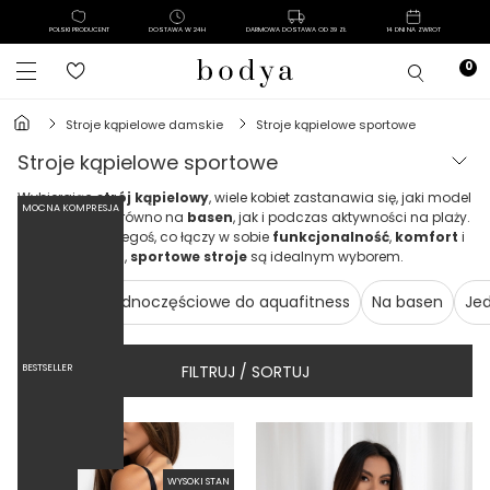
POLSKI PRODUCENT
DOSTAWA W 24H
DARMOWA DOSTAWA OD 39 ZŁ
14 DNI NA ZWROT
stroje kąpielowe damskie
stroje kąpielowe sportowe
stroje kąpielowe sportowe
Wybierając
strój kąpielowy
, wiele kobiet zastanawia się, jaki model
MOCNA KOMPRESJA
sprawdzi się zarówno na
basen
, jak i podczas aktywności na plaży.
Jeśli szukasz czegoś, co łączy w sobie
funkcjonalność
,
komfort
i
modny
wygląd,
sportowe stroje
są idealnym wyborem.
Tankini
Jednoczęściowe do aquafitness
Na basen
Je
FILTRUJ / SORTUJ
BESTSELLER
WYSOKI STAN