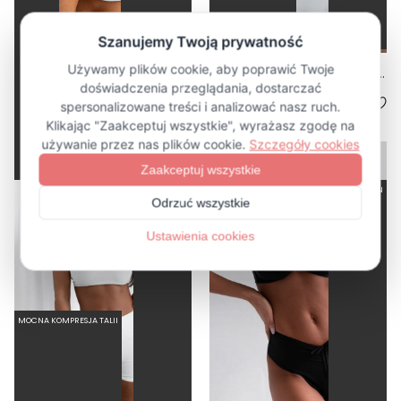
SPORTY BONE - GÓRA OD BIKINI NA MAŁY BIUST SPORTOWA BIAŁY
VIBE BONE - DÓŁ OD BIKINI SZORTY BIAŁY
4.0
199,00 zł
84,50 zł
169,00 zł
-50%
WYSOKI STAN
WYSOKI STAN
MOCNA KOMPRESJA TALII