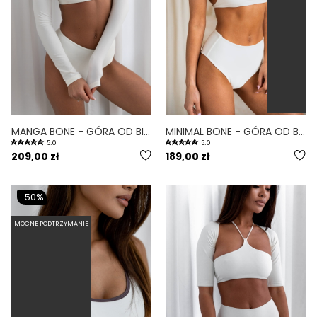
MANGA BONE - GÓRA OD BIKINI Z DŁUGIM RĘKAWEM BIAŁY
MINIMAL BONE - GÓRA OD BIKINI NA MAŁY BIUST WIĄZANE PLECY BIAŁY
5.0
5.0
209,00 zł
189,00 zł
-50%
MOCNE PODTRZYMANIE