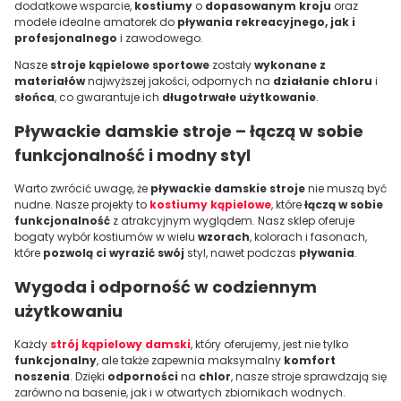
dodatkowe wsparcie,
kostiumy
o
dopasowanym kroju
oraz
modele idealne amatorek do
pływania rekreacyjnego, jak i
profesjonalnego
i zawodowego.
Nasze
stroje kąpielowe sportowe
zostały
wykonane z
materiałów
najwyższej jakości, odpornych na
działanie chloru
i
słońca
, co gwarantuje ich
długotrwałe użytkowanie
.
Pływackie damskie stroje – łączą w sobie
funkcjonalność i modny styl
Warto zwrócić uwagę, że
pływackie damskie stroje
nie muszą być
nudne. Nasze projekty to
kostiumy kąpielowe
, które
łączą w sobie
funkcjonalność
z atrakcyjnym wyglądem. Nasz sklep oferuje
bogaty wybór kostiumów w wielu
wzorach
, kolorach i fasonach,
które
pozwolą ci wyrazić swój
styl, nawet podczas
pływania
.
Wygoda i odporność w codziennym
użytkowaniu
Każdy
strój kąpielowy damski
, który oferujemy, jest nie tylko
funkcjonalny
, ale także zapewnia maksymalny
komfort
noszenia
. Dzięki
odporności
na
chlor
, nasze stroje sprawdzają się
zarówno na basenie, jak i w otwartych zbiornikach wodnych.