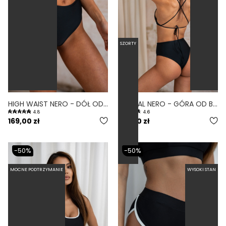
SZORTY
HIGH WAIST NERO - DÓŁ OD BIKINI WYSOKI STAN FIGI CZARNY
MINIMAL NERO - GÓRA OD BIKINI NA MAŁY BIUST WIĄZANE PLECY CZARNY
4.8
4.6
169,00 zł
189,00 zł
-50%
-50%
MOCNE PODTRZYMANIE
WYSOKI STAN