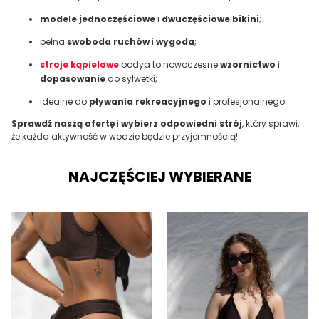
modele jednoczęściowe
i
dwuczęściowe bikini
;
pełna
swoboda ruchów
i
wygoda
;
stroje kąpielowe
bodya to nowoczesne
wzornictwo
i
dopasowanie
do sylwetki;
idealne do
pływania rekreacyjnego
i profesjonalnego.
Sprawdź naszą ofertę
i
wybierz odpowiedni strój
, który sprawi,
że każda aktywność w wodzie będzie przyjemnością!
NAJCZĘŚCIEJ WYBIERANE