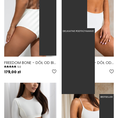
DELIKATNE PODTRZYMANIE
FREEDOM BONE - DÓŁ OD BIKINI WYSOKI STAN ZABUDOWANY BIAŁY
HIGH WAIST BONE - DÓŁ OD BIKINI WYSOKI STAN FIGI BIAŁY
5.0
4.3
179,00 zł
169,00 zł
BESTSELLER