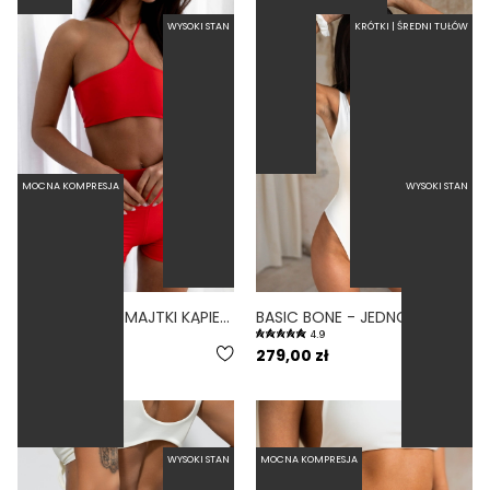
WYSOKI STAN
KRÓTKI | ŚREDNI TUŁÓW
MOCNA KOMPRESJA
WYSOKI STAN
YOGA FIERO - MAJTKI KĄPIELOWE WYSOKI STAN SZORTY CZERWONY
BASIC BONE - JEDNOCZĘŚCIOWY STRÓJ KĄPIELOWY MODELUJĄCY ZABUDOWANY BIAŁY
4.9
169,00 zł
279,00 zł
WYSOKI STAN
MOCNA KOMPRESJA