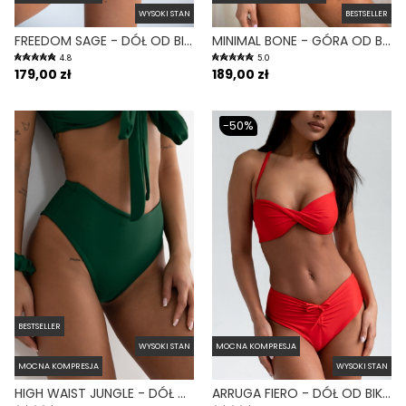
WYSOKI STAN
BESTSELLER
FREEDOM SAGE - DÓŁ OD BIKINI WYSOKI STAN ZABUDOWANY ZIELONY
MINIMAL BONE - GÓRA OD BIKINI NA MAŁY BIUST WIĄZANE PLECY BIAŁY
4.8
5.0
179,00 zł
189,00 zł
-50%
BESTSELLER
WYSOKI STAN
MOCNA KOMPRESJA
MOCNA KOMPRESJA
WYSOKI STAN
HIGH WAIST JUNGLE - DÓŁ OD BIKINI WYSOKI STAN FIGI ZIELONY
ARRUGA FIERO - DÓŁ OD BIKINI MARSZCZONY WYSOKI STAN CZERWONY