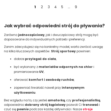
1
2
3
4
5
...
9
Jak wybrać odpowiedni strój do pływania?
Zarówno
jednoczęściowy
, jak i dwuczęściowy strój mogą być
dopasowane do indywidualnych potrzeb i preferencji.
Zanim zdecydujesz się na konkretny model, warto zwrócić uwagę
na kilka kluczowych aspektów.
Strój sportowy
powinien:
dobrze
przylegać do ciała
,
być wykonany z
materiałów odpornych na chlor
i
promieniowanie
UV
,
oferować
komfort i swobodę ruchów
,
zapewniać trwałość nawet przy
intensywnym
użytkowaniu
.
Bez względu na to, czy jesteś
amatorką
, czy
profesjonalistką
,
odpowiednio
dobrany strój kąpielowy
pozwoli Ci
trenować
i
czuć się
pewnie
podczas każdej aktywności. Nasze
stroje