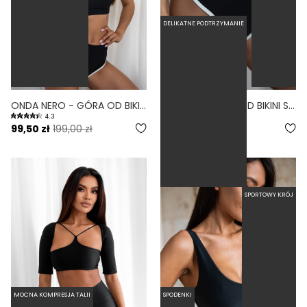
DELIKATNE PODTRZYMANIE
ONDA NERO - GÓRA OD BIKINI SPORTOWA CZARNY
VIBE NERO - DÓŁ OD BIKINI SZORTY CZARNY
4.3
5.0
99,50 zł
199,00 zł
84,50 zł
169,00 zł
SPORTOWY KRÓJ
MOCNA KOMPRESJA TALII
SPODENKI