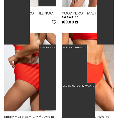
BASIC TALL NERO - JEDNOCZĘŚCIOWY STRÓJ KĄPIELOWY DLA WYSOKICH MODELUJĄCY CZARNY
YOGA NERO - MAJTKI KĄPIELOWE WYSOKI STAN SZORTY CZARNY
5.0
4.8
279,00 zł
169,00 zł
WYSOKI STAN
MOCNA KOMPRESJA
DELIKATNE PODTRZYMANIE
FREEDOM FIERO - DÓŁ OD BIKINI WYSOKI STAN ZABUDOWANY CZERWONY
HIGH WAIST FIERO - DÓŁ OD BIKINI WYSOKI STAN FIGI CZERWONY