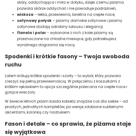
skóry, oddychająca i miła w dotyku, dzięki czemu piżama
pozwala skórze oddychać i nie powoduje podrażnień,
wiskoza
– lekka, przewiewna, świetna na ciepłe noce,
satynowy połysk
– piżamy damskie satynowe i piżamy
satynowe dodają odrobiny luksusu i elegancji.
flanela i polar
- wykonane z nich z kolei piżamy są
przeznaczone na chłodne miesiące, gdy potrzebujesz
wyraźnego dogrzania się nocą
Spodenki i krótkie fasony – Twoja swoboda
ruchu
Latem królują krótkie spodenki i szorty – to wybór, który pozwala
cieszyć się pełną przewiewnością. W połączeniu z koszulkami z
krótkim rękawkiem to opcja szczególnie polecana na ciepłe noce i
gorące wieczory.
W świecie letnich piżam każda kobieta znajdzie coś dla siebie – od
prostych, jednolitych kompletów, po wersje zdobione subtelnymi
akcentami, koronką czy nadrukiem.
Fason i detale – co sprawia, że piżama staje
się wyjątkowa