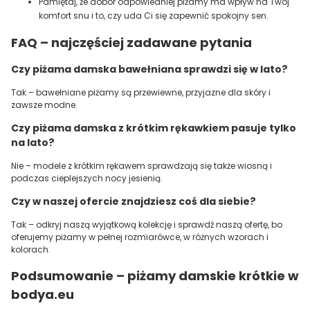
Pamiętaj, że dobór odpowiedniej piżamy ma wpływ na Twój
komfort snu i to, czy uda Ci się zapewnić spokojny sen.
FAQ – najczęściej zadawane pytania
Czy piżama damska bawełniana sprawdzi się w lato?
Tak – bawełniane piżamy są przewiewne, przyjazne dla skóry i
zawsze modne.
Czy piżama damska z krótkim rękawkiem pasuje tylko
na lato?
Nie – modele z krótkim rękawem sprawdzają się także wiosną i
podczas cieplejszych nocy jesienią.
Czy w naszej ofercie znajdziesz coś dla siebie?
Tak – odkryj naszą wyjątkową kolekcję i sprawdź naszą ofertę, bo
oferujemy piżamy w pełnej rozmiarówce, w różnych wzorach i
kolorach.
Podsumowanie – piżamy damskie krótkie w
bodya.eu