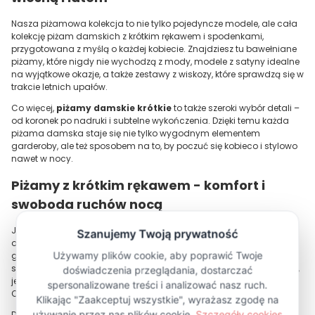
Nasza piżamowa kolekcja to nie tylko pojedyncze modele, ale cała
kolekcję piżam damskich z krótkim rękawem i spodenkami,
przygotowana z myślą o każdej kobiecie. Znajdziesz tu bawełniane
piżamy, które nigdy nie wychodzą z mody, modele z satyny idealne
na wyjątkowe okazje, a także zestawy z wiskozy, które sprawdzą się w
trakcie letnich upałów.
Co więcej,
piżamy damskie krótkie
to także szeroki wybór detali –
od koronek po nadruki i subtelne wykończenia. Dzięki temu każda
piżama damska staje się nie tylko wygodnym elementem
garderoby, ale też sposobem na to, by poczuć się kobieco i stylowo
nawet w nocy.
Piżamy z krótkim rękawem - komfort i
swoboda ruchów nocą
Jeśli szukasz wygodnego zestawu, który sprawdzi się na każdą
okazję, piżamy z krótkim rękawem to idealny wybór. To właśnie one
gwarantują, że Twój nocny odpoczynek będzie pełen komfortu i
swobody. W bodya.eu oferujemy różnorodne fasony – od gładkich,
jednolitych projektów po te w wzorach i materiałach, które pozwolą
Ci wyrazić swój styl.
Dzięki szerokiemu asortymentowi w naszym sklepie internetowym