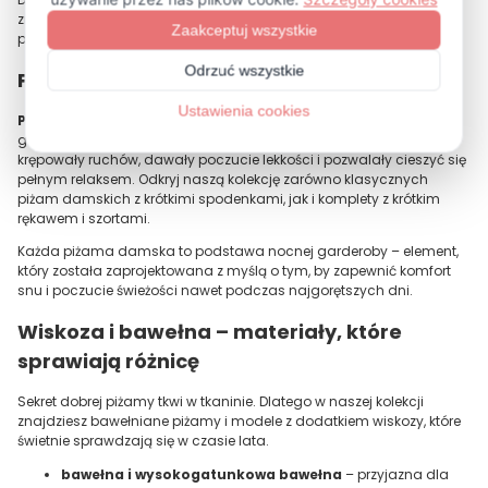
znajdziesz swój ulubiony model – niezależnie od tego, czy
preferujesz klasykę, czy bardziej nowoczesne, stylowy akcenty.
Piżama damska letnia – lekkość i komfort
Piżama damska na krótki rękaw
to
must-have
każdej letniej
garderoby. To modele, które zostały zaprojektowane tak, aby nie
krępowały ruchów, dawały poczucie lekkości i pozwalały cieszyć się
pełnym relaksem. Odkryj naszą kolekcję zarówno klasycznych
piżam damskich z krótkimi spodenkami, jak i komplety z krótkim
rękawem i szortami.
Każda piżama damska to podstawa nocnej garderoby – element,
który została zaprojektowana z myślą o tym, by zapewnić komfort
snu i poczucie świeżości nawet podczas najgorętszych dni.
Wiskoza i bawełna – materiały, które
sprawiają różnicę
Sekret dobrej piżamy tkwi w tkaninie. Dlatego w naszej kolekcji
znajdziesz bawełniane piżamy i modele z dodatkiem wiskozy, które
świetnie sprawdzają się w czasie lata.
bawełna i wysokogatunkowa bawełna
– przyjazna dla