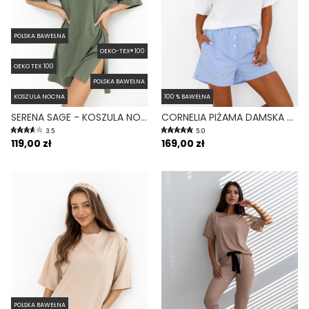
POLSKA BAWEŁNA
OEKO-TEX® 100
OEKO TEX 100
POLSKA BAWEŁNA
KOSZULA NOCNA
100 % BAWEŁNA
SERENA SAGE - KOSZULA NOCNA Z KRÓTKIM RĘKAWEM I ROZCIĘCIAMI ZIELONA
CORNELIA PIŻAMA DAMSKA DWUCZĘŚCIOWA KRÓTKI RĘKAW KRÓTKIE SPODENKI
3.5
5.0
119,00 zł
169,00 zł
POLSKA BAWEŁNA