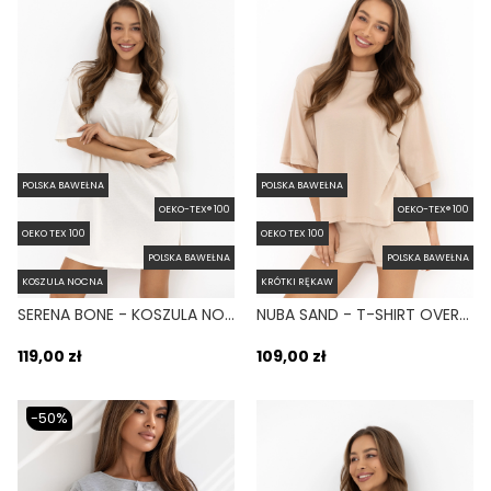
POLSKA BAWEŁNA
POLSKA BAWEŁNA
OEKO-TEX® 100
OEKO-TEX® 100
OEKO TEX 100
OEKO TEX 100
POLSKA BAWEŁNA
POLSKA BAWEŁNA
KOSZULA NOCNA
KRÓTKI RĘKAW
SERENA BONE - KOSZULA NOCNA Z KRÓTKIM RĘKAWEM I ROZCIĘCIAMI BIAŁA
NUBA SAND - T-SHIRT OVERSIZE Z ROZCIĘCIAMI BEŻOWY
119,00 zł
109,00 zł
-50%