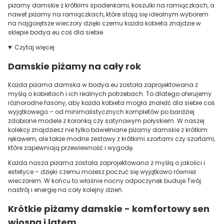
piżamy damskie z krótkimi spodenkami, koszulki na ramiączkach, a
nawet piżamy na ramiączkach, które stają się idealnym wyborem
na najgorętsze wieczory dzięki czemu każda kobieta znajdzie w
sklepie bodya.eu coś dla siebie.
Czytaj więcej
Damskie piżamy na cały rok
Każda piżama damska w bodya.eu została zaprojektowana z
myślą o kobietach i ich realnych potrzebach. To dlatego oferujemy
różnorodne fasony, aby każda kobieta mogła znaleźć dla siebie coś
wyjątkowego – od minimalistycznych kompletów po bardziej
zdobione modele z koronką czy satynowym połyskiem. W naszej
kolekcji znajdziesz nie tylko bawełniane piżamy damskie z krótkim
rękawem, ale także modne zestawy z krótkimi szortami czy szortami,
które zapewniają przewiewność i wygodę.
Każda nasza piżama została zaprojektowana z myślą o jakości i
estetyce – dzięki czemu możesz poczuć się wyjątkowo również
wieczorem. W końcu to właśnie nocny odpoczynek buduje Twój
nastrój i energię na cały kolejny dzień.
Krótkie piżamy damskie - komfortowy sen
wiosną i latem