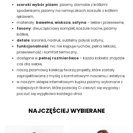
szeroki wybór piżam
: piżamy damskie z krótkimi
spodenkami, piżamy na ramiączkach, koszulki z krótkim
rękawem,
materiały:
bawełna
,
wiskoza
,
satyna
– lekkie i przewiewne,
fasony
: dwuczęściowy komplet, koszule nocne, piżamy
krótkie,
detale
: koronka, nadruk, subtelny połysk satyny,
funkcjonalność
: nic nie krępuje ruchów, pełna lekkość,
przewiewność i komfort termiczny,
dostępne w
pełnej rozmiarówce
– każda kobieta znajdzie
coś dla siebie,
naszą piżamową kolekcję tworzą projekty, które zostały
zaprojektowane z myślą o komfortowym noszeniu i estetyce,
w naszym sklepie internetowym kupisz piżamy wykonane z
najlepszych tkanin, które pozwolą Ci cieszyć się wygodą i
poczuć się wyjątkowo każdego dnia.
NAJCZĘŚCIEJ WYBIERANE