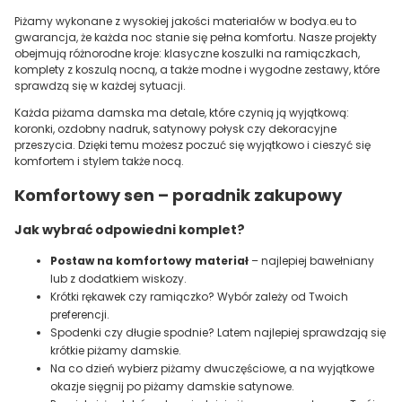
Piżamy wykonane z wysokiej jakości materiałów w bodya.eu to
gwarancja, że każda noc stanie się pełna komfortu. Nasze projekty
obejmują różnorodne kroje: klasyczne koszulki na ramiączkach,
komplety z koszulą nocną, a także modne i wygodne zestawy, które
sprawdzą się w każdej sytuacji.
Każda piżama damska ma detale, które czynią ją wyjątkową:
koronki, ozdobny nadruk, satynowy połysk czy dekoracyjne
przeszycia. Dzięki temu możesz poczuć się wyjątkowo i cieszyć się
komfortem i stylem także nocą.
Komfortowy sen – poradnik zakupowy
Jak wybrać odpowiedni komplet?
Postaw na komfortowy materiał
– najlepiej bawełniany
lub z dodatkiem wiskozy.
Krótki rękawek czy ramiączko? Wybór zależy od Twoich
preferencji.
Spodenki czy długie spodnie? Latem najlepiej sprawdzają się
krótkie piżamy damskie.
Na co dzień wybierz piżamy dwuczęściowe, a na wyjątkowe
okazje sięgnij po piżamy damskie satynowe.