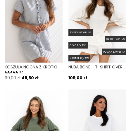
POLSKA BAWEŁNA
OEKO-TEX® 100
OEKO TEX 100
POLSKA BAWEŁNA
KRÓTKI RĘKAW
KOSZULA NOCNA Z KRÓTKIM RĘKAWEM FALBALLA SZARY MELANŻ
NUBA BONE - T-SHIRT OVERSIZE Z ROZCIĘCIAMI BIAŁY
5.0
99,00 zł
49,50 zł
109,00 zł