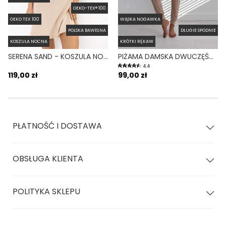
OEKO-TEX® 100
OEKO TEX 100
WĄSKA NOGAWKA
POLSKA BAWEŁNA
DŁUGIE SPODNIE
KOSZULA NOCNA
KRÓTKI RĘKAW
SERENA SAND - KOSZULA NOCNA Z KRÓTKIM RĘKAWEM I ROZCIĘCIAMI BEŻOWA
PIŻAMA DAMSKA DWUCZĘŚCIOWA KRÓTKI RĘKAW DŁUGA NOGAWKA CLEMENTINE BEŻOWA
4.4
119,00 zł
99,00 zł
PŁATNOŚĆ I DOSTAWA
OBSŁUGA KLIENTA
POLITYKA SKLEPU