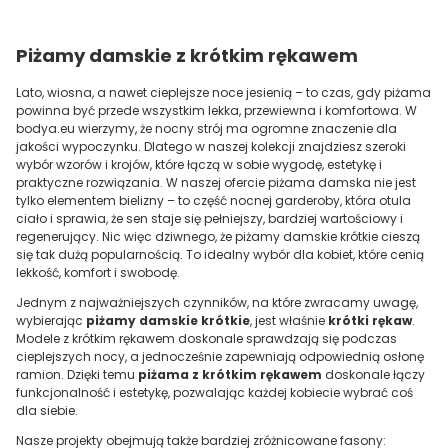
Piżamy damskie z krótkim rękawem
Lato, wiosna, a nawet cieplejsze noce jesienią – to czas, gdy piżama
powinna być przede wszystkim lekka, przewiewna i komfortowa. W
bodya.eu wierzymy, że nocny strój ma ogromne znaczenie dla
jakości wypoczynku. Dlatego w naszej kolekcji znajdziesz szeroki
wybór wzorów i krojów, które łączą w sobie wygodę, estetykę i
praktyczne rozwiązania. W naszej ofercie piżama damska nie jest
tylko elementem bielizny – to część nocnej garderoby, która otula
ciało i sprawia, że sen staje się pełniejszy, bardziej wartościowy i
regenerujący. Nic więc dziwnego, że piżamy damskie krótkie cieszą
się tak dużą popularnością. To idealny wybór dla kobiet, które cenią
lekkość, komfort i swobodę.
Jednym z najważniejszych czynników, na które zwracamy uwagę,
wybierając
piżamy damskie krótkie
, jest właśnie
krótki rękaw
.
Modele z krótkim rękawem doskonale sprawdzają się podczas
cieplejszych nocy, a jednocześnie zapewniają odpowiednią osłonę
ramion. Dzięki temu
piżama z krótkim rękawem
doskonale łączy
funkcjonalność i estetykę, pozwalając każdej kobiecie wybrać coś
dla siebie.
Nasze projekty obejmują także bardziej zróżnicowane fasony: