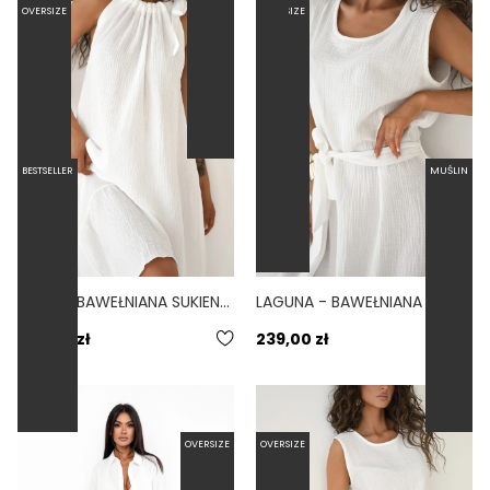
OVERSIZE
OVERSIZE
BESTSELLER
MUŚLIN
BAHIA - BAWEŁNIANA SUKIENKA MIDI Z MUŚLINU BIAŁA
LAGUNA - BAWEŁNIANA SUKIENKA MAXI MUŚLINOWA BIAŁA
239,00 zł
239,00 zł
OVERSIZE
OVERSIZE