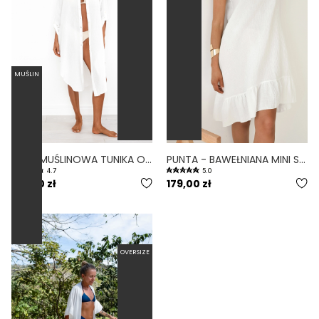
MUŚLIN
LUZ - MUŚLINOWA TUNIKA OVERSIZE NA GUZIKI BIAŁA
PUNTA - BAWEŁNIANA MINI SUKIENKA OVERSIZE Z MUŚLINU BIAŁA
4.7
5.0
199,00 zł
179,00 zł
OVERSIZE