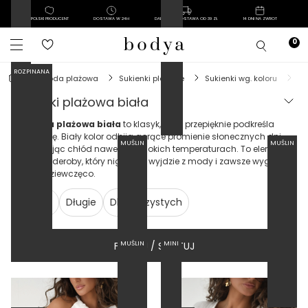
POLSKI PRODUCENT
DOSTAWA W 24H
DARMOWA DOSTAWA OD 39 ZŁ
14 DNI NA ZWROT
ROZPINANA
moda plażowa
sukienki plażowe
sukienki wg. koloru
s
sukienki plażowa biała
Sukienka plażowa biała
to klasyk, który przepięknie podkreśla
opaleniznę. Biały kolor odbija gorące promienie słonecznych dni,
MUŚLIN
MUŚLIN
zapewniając chłód nawet w wysokich temperaturach. To element
letniej garderoby, który nigdy nie wyjdzie z mody i zawsze wygląda
świeżo i dziewczęco.
Czarne
Długie
Dla puszystych
FILTRUJ / SORTUJ
MUŚLIN
MINI