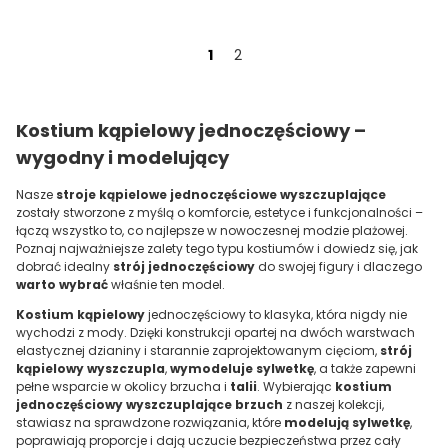
1
2
Kostium kąpielowy jednoczęściowy –
wygodny i modelujący
Nasze
stroje kąpielowe jednoczęściowe wyszczuplające
zostały stworzone z myślą o komforcie, estetyce i funkcjonalności –
łączą wszystko to, co najlepsze w nowoczesnej modzie plażowej.
Poznaj najważniejsze zalety tego typu kostiumów i dowiedz się, jak
dobrać idealny
strój jednoczęściowy
do swojej figury i dlaczego
warto wybrać
właśnie ten model.
Kostium kąpielowy
jednoczęściowy to klasyka, która nigdy nie
wychodzi z mody. Dzięki konstrukcji opartej na dwóch warstwach
elastycznej dzianiny i starannie zaprojektowanym cięciom,
strój
kąpielowy wyszczupla
,
wymodeluje sylwetkę
, a także zapewni
pełne wsparcie w okolicy brzucha i
talii
. Wybierając
kostium
jednoczęściowy wyszczuplające brzuch
z naszej kolekcji,
stawiasz na sprawdzone rozwiązania, które
modelują sylwetkę
,
poprawiają proporcje i dają uczucie bezpieczeństwa przez cały