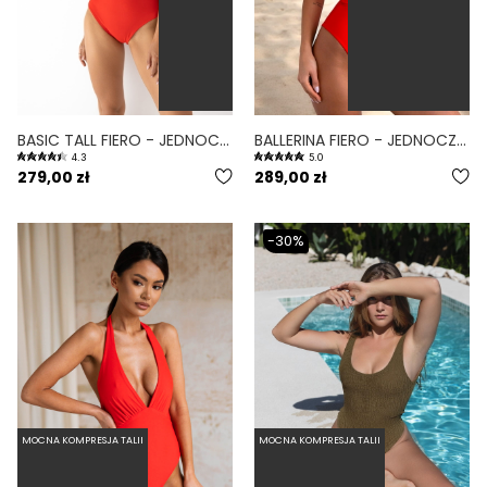
BASIC TALL FIERO - JEDNOCZĘŚCIOWY STRÓJ KĄPIELOWY DLA WYSOKICH MODELUJĄCY CZERWONY
BALLERINA FIERO - JEDNOCZĘŚCIOWY STRÓJ KĄPIELOWY MODELUJĄCY WIĄZANY CZERWONY
4.3
5.0
279,00 zł
289,00 zł
-30%
MOCNA KOMPRESJA TALII
MOCNA KOMPRESJA TALII