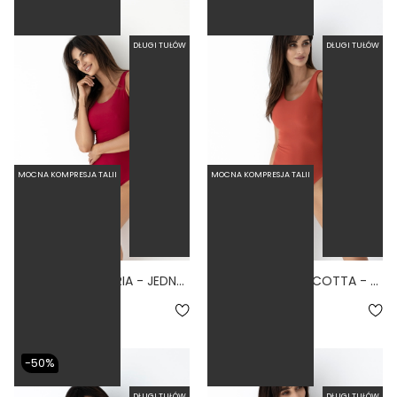
DŁUGI TUŁÓW
DŁUGI TUŁÓW
MOCNA KOMPRESJA TALII
MOCNA KOMPRESJA TALII
BASIC TALL SANGRIA - JEDNOCZĘŚCIOWY STRÓJ KĄPIELOWY DLA WYSOKICH MODELUJĄCY BORDOWY
BASIC TALL TERRACOTTA - JEDNOCZĘŚCIOWY STRÓJ KĄPIELOWY DLA WYSOKICH MODELUJĄCY CEGLANY
4.6
4.0
279,00 zł
279,00 zł
-50%
DŁUGI TUŁÓW
DŁUGI TUŁÓW