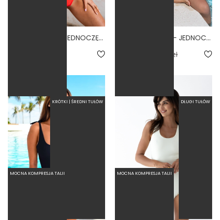
FEMININE FIERO - JEDNOCZĘŚCIOWY STRÓJ KĄPIELOWY MODELUJĄCY WIĄZANY NA SZYI CZERWONY
BASIC TALL OLIVE - JEDNOCZĘŚCIOWY STRÓJ KĄPIELOWY DLA WYSOKICH MODELUJĄCY SCRUNCHIE OLIWKOWY
4.0
4.3
279,00 zł
216,30 zł
309,00 zł
KRÓTKI | ŚREDNI TUŁÓW
DŁUGI TUŁÓW
MOCNA KOMPRESJA TALII
MOCNA KOMPRESJA TALII