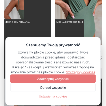
MOCNA KOMPRESJA TALII
MOCNA KOMPRESJA TALII
BALLERINA SAGE - JEDNOCZĘŚCIOWY STRÓJ KĄPIELOWY MODELUJĄCY WIĄZANY ZIELONY
FEMININE SAGE - JEDNOCZĘŚCIOWY STRÓJ KĄPIELOWY MODELUJĄCY WIĄZANY NA SZYI ZIELONY
4.5
5.0
289,00 zł
279,00 zł
KRÓTKI | ŚREDNI TUŁÓW
KRÓTKI | ŚREDNI TUŁÓW