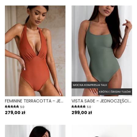
MOCNA KOMPRESJA TALII
KRÓTKI | ŚREDNI TUŁÓW
FEMININE TERRACOTTA - JEDNOCZĘŚCIOWY STRÓJ KĄPIELOWY MODELUJĄCY WIĄZANY NA SZYI CEGLANY
VISTA SAGE - JEDNOCZĘŚCIOWY STRÓJ KĄPIELOWY MODELUJĄCY WYCIĘTY ZIELONY
5.0
5.0
279,00 zł
299,00 zł