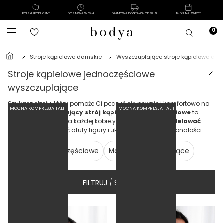
POLSKI PRODUCENT
DOSTAWA W 24H
DARMOWA DOSTAWA OD 39 ZŁ
14 DNI NA ZWROT
stroje kąpielowe damskie
wyszczuplające stroje kąpielowe dla
stroje kąpielowe jednoczęściowe
wyszczuplające
Szukasz stroju, który pomoże Ci poczuć się pewnie i komfortowo na
MOCNA KOMPRESJA TALII
MOCNA KOMPRESJA TALII
plaży?
Wyszczuplający strój kąpielowy jednoczęściowe
to
doskonały wybór dla każdej kobiety, która chce
wymodelować
sylwetkę
, podkreślić atuty figury i ukryć drobne niedoskonałości.
Tankini
Dwuczęściowe
Monokini
Modelujące
FILTRUJ / SORTUJ