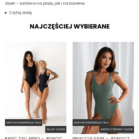
dzień – zarówno na plaży, jak i na basenie.
Czytaj dalej
NAJCZĘŚCIEJ WYBIERANE
MOCNA KOMPRESJA TALII
MOCNA KOMPRESJA TALII
DŁUGI TUŁÓW
KRÓTKI | ŚREDNI TUŁÓW
BASIC TALL NERO - JEDNOCZĘŚCIOWY STRÓJ KĄPIELOWY DLA WYSOKICH MODELUJĄCY CZARNY
PINACCLE SAGE - JEDNOCZĘŚCIOWY STRÓJ KĄPIELOWY MODELUJĄCY WIĄZANY ZIELONY