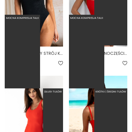
MOCNA KOMPRESJA TALII
MOCNA KOMPRESJA TALII
JEDNOCZĘŚCIOWY STRÓJ KĄPIELOWY MODELUJĄCY ZABUDOWANY BASIC SCRUNCHIE CZARNY NERO
VISTA FIERO - JEDNOCZĘŚCIOWY STRÓJ KĄPIELOWY MODELUJĄCY WYCIĘTY CZERWONY
5.0
289,00 zł
299,00 zł
DŁUGI TUŁÓW
KRÓTKI | ŚREDNI TUŁÓW