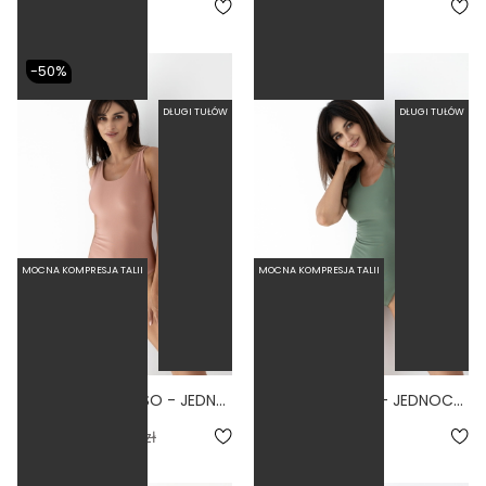
279,00 zł
279,00 zł
-50%
DŁUGI TUŁÓW
DŁUGI TUŁÓW
MOCNA KOMPRESJA TALII
MOCNA KOMPRESJA TALII
BASIC TALL PARAISO - JEDNOCZĘŚCIOWY STRÓJ KĄPIELOWY DLA WYSOKICH MODELUJĄCY BRUDNY RÓŻ
BASIC TALL SAGE - JEDNOCZĘŚCIOWY STRÓJ KĄPIELOWY DLA WYSOKICH MODELUJĄCY ZIELONY
5.0
4.7
139,50 zł
279,00 zł
279,00 zł