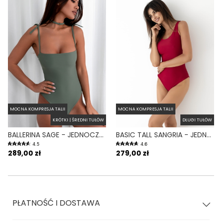
MOCNA KOMPRESJA TALII
MOCNA KOMPRESJA TALII
KRÓTKI | ŚREDNI TUŁÓW
DŁUGI TUŁÓW
BALLERINA SAGE - JEDNOCZĘŚCIOWY STRÓJ KĄPIELOWY MODELUJĄCY WIĄZANY ZIELONY
BASIC TALL SANGRIA - JEDNOCZĘŚCIOWY STRÓJ KĄPIELOWY DLA WYSOKICH MODELUJĄCY BORDOWY
4.5
4.6
289,00 zł
279,00 zł
PŁATNOŚĆ I DOSTAWA