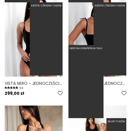
KRÓTKI | ŚREDNI TUŁÓW
KRÓTKI | ŚREDNI TUŁÓW
MOCNA KOMPRESJA TALII
VISTA NERO - JEDNOCZĘŚCIOWY STRÓJ KĄPIELOWY MODELUJĄCY WYCIĘTY CZARNY
BALLERINA NERO - JEDNOCZĘŚCIOWY STRÓJ KĄPIELOWY MODELUJĄCY WIĄZANY CZARNY
5.0
4.9
299,00 zł
289,00 zł
DŁUGI TUŁÓW