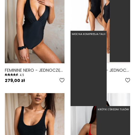
MOCNA KOMPRESJA TALII
FEMININE NERO - JEDNOCZĘŚCIOWY STRÓJ KĄPIELOWY MODELUJĄCY WIĄZANY NA SZYI CZARNY
BASIC TALL NERO - JEDNOCZĘŚCIOWY STRÓJ KĄPIELOWY DLA WYSOKICH MODELUJĄCY CZARNY
4.5
5.0
279,00 zł
279,00 zł
KRÓTKI | ŚREDNI TUŁÓW