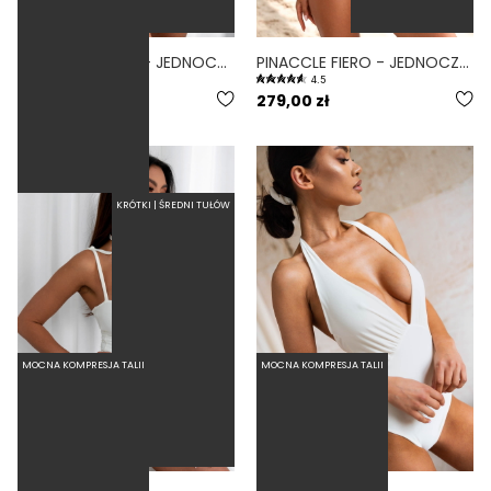
VISTA VOLCANO - JEDNOCZĘŚCIOWY STRÓJ KĄPIELOWY MODELUJĄCY WYCIĘTY FIOLETOWY
PINACCLE FIERO - JEDNOCZĘŚCIOWY STRÓJ KĄPIELOWY MODELUJĄCY WIĄZANY CZERWONY
5.0
4.5
299,00 zł
279,00 zł
KRÓTKI | ŚREDNI TUŁÓW
MOCNA KOMPRESJA TALII
MOCNA KOMPRESJA TALII