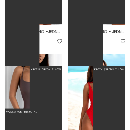
BALLERINA VOLCANO -JEDNOCZĘŚCIOWY STRÓJ KĄPIELOWY MODELUJĄCY WIĄZANY FIOLETOWY
PINACCLE VOLCANO - JEDNOCZĘŚCIOWY STRÓJ KĄPIELOWY MODELUJĄCY WIĄZANY FIOLETOWY
5.0
5.0
289,00 zł
279,00 zł
KRÓTKI | ŚREDNI TUŁÓW
KRÓTKI | ŚREDNI TUŁÓW
MOCNA KOMPRESJA TALII