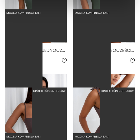
MOCNA KOMPRESJA TALII
MOCNA KOMPRESJA TALII
PINACCLE SAGE - JEDNOCZĘŚCIOWY STRÓJ KĄPIELOWY MODELUJĄCY WIĄZANY ZIELONY
VISTA SAGE - JEDNOCZĘŚCIOWY STRÓJ KĄPIELOWY MODELUJĄCY WYCIĘTY ZIELONY
5.0
5.0
279,00 zł
299,00 zł
KRÓTKI | ŚREDNI TUŁÓW
KRÓTKI | ŚREDNI TUŁÓW
MOCNA KOMPRESJA TALII
MOCNA KOMPRESJA TALII