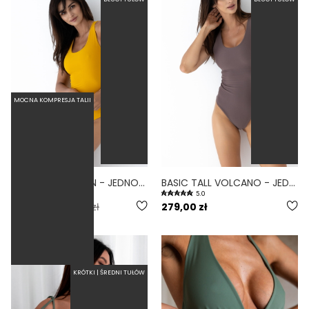
MOCNA KOMPRESJA TALII
BASIC TALL TUCAN - JEDNOCZĘŚCIOWY STRÓJ KĄPIELOWY DLA WYSOKICH MODELUJĄCY ŻÓŁTY
BASIC TALL VOLCANO - JEDNOCZĘŚCIOWY STRÓJ KĄPIELOWY DLA WYSOKICH MODELUJĄCY FIOLETOWY
5.0
5.0
139,50 zł
279,00 zł
279,00 zł
KRÓTKI | ŚREDNI TUŁÓW