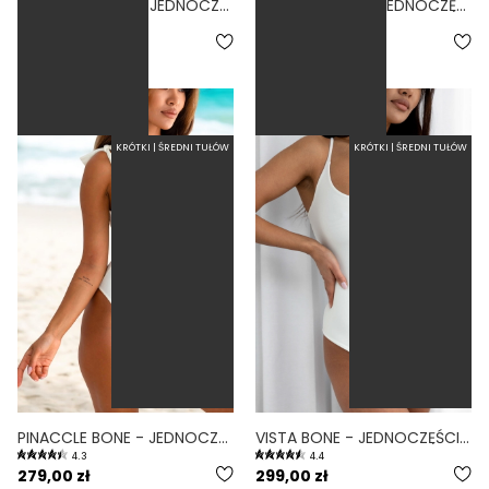
BALLERINA BONE - JEDNOCZĘŚCIOWY STRÓJ KĄPIELOWY MODELUJĄCY WIĄZANY BIAŁY
FEMININE BONE - JEDNOCZĘŚCIOWY STRÓJ KĄPIELOWY MODELUJĄCY WIĄZANY NA SZYI BIAŁY
4.3
4.3
289,00 zł
279,00 zł
KRÓTKI | ŚREDNI TUŁÓW
KRÓTKI | ŚREDNI TUŁÓW
PINACCLE BONE - JEDNOCZĘŚCIOWY STRÓJ KĄPIELOWY MODELUJĄCY WIĄZANY BIAŁY
VISTA BONE - JEDNOCZĘŚCIOWY STRÓJ KĄPIELOWY MODELUJĄCY WYCIĘTY BIAŁY
4.3
4.4
279,00 zł
299,00 zł