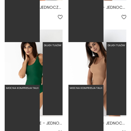
PINACCLE NERO - JEDNOCZĘŚCIOWY STRÓJ KĄPIELOWY MODELUJĄCY WIĄZANY CZARNY
BASIC TALL BONE - JEDNOCZĘŚCIOWY STRÓJ KĄPIELOWY DLA WYSOKICH MODELUJĄCY BIAŁY
4.4
279,00 zł
279,00 zł
DŁUGI TUŁÓW
DŁUGI TUŁÓW
MOCNA KOMPRESJA TALII
MOCNA KOMPRESJA TALII
BASIC TALL JUNGLE - JEDNOCZĘŚCIOWY STRÓJ KĄPIELOWY DLA WYSOKICH MODELUJĄCY ZIELONY
BASIC TALL NUDE - JEDNOCZĘŚCIOWY STRÓJ KĄPIELOWY DLA WYSOKICH MODELUJĄCY CIELISTY
4.8