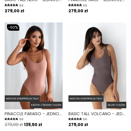
5.0
5.0
279,00 zł
279,00 zł
-50%
MOCNA KOMPRESJA TALII
MOCNA KOMPRESJA TALII
KRÓTKI | ŚREDNI TUŁÓW
DŁUGI TUŁÓW
PINACCLE PARAISO - JEDNOCZĘŚCIOWY STRÓJ KĄPIELOWY MODELUJĄCY WIĄZANY BRUDNY RÓŻ
BASIC TALL VOLCANO - JEDNOCZĘŚCIOWY STRÓJ KĄPIELOWY DLA WYSOKICH MODELUJĄCY FIOLETOWY
5.0
5.0
279,00 zł
139,50 zł
279,00 zł