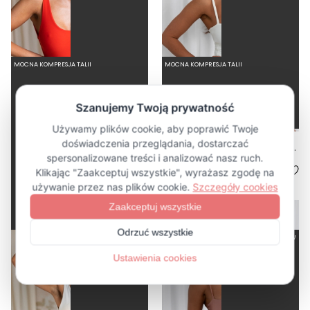
MOCNA KOMPRESJA TALII
MOCNA KOMPRESJA TALII
BASIC FIERO - JEDNOCZĘŚCIOWY STRÓJ KĄPIELOWY MODELUJĄCY ZABUDOWANY CZERWONY
BALLERINA BONE - JEDNOCZĘŚCIOWY STRÓJ KĄPIELOWY MODELUJĄCY WIĄZANY BIAŁY
4.5
4.3
279,00 zł
289,00 zł
-50%
KRÓTKI | ŚREDNI TUŁÓW
KRÓTKI | ŚREDNI TUŁÓW