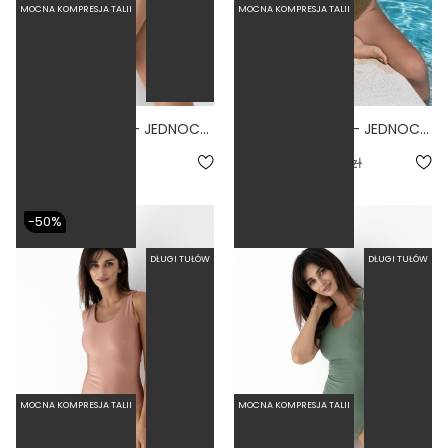
MOCNA KOMPRESJA TALII
MOCNA KOMPRESJA TALII
BASIC TALL NUDE - JEDNOCZĘŚCIOWY STRÓJ KĄPIELOWY DLA WYSOKICH MODELUJĄCY CIELISTY
BASIC TALL OLIVE - JEDNOCZĘŚCIOWY STRÓJ KĄPIELOWY DLA WYSOKICH MODELUJĄCY SCRUNCHIE OLIWKOWY
4.3
279,00 zł
216,30 zł
309,00 zł
-50%
DŁUGI TUŁÓW
DŁUGI TUŁÓW
MOCNA KOMPRESJA TALII
MOCNA KOMPRESJA TALII