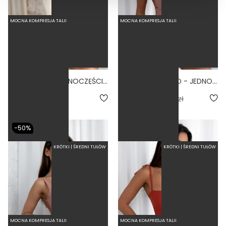
MOCNA KOMPRESJA TALII
MOCNA KOMPRESJA TALII
BASIC BONE - JEDNOCZĘŚCIOWY STRÓJ KĄPIELOWY MODELUJĄCY ZABUDOWANY BIAŁY
BALLERINA PARAISO - JEDNOCZĘŚCIOWY STRÓJ KĄPIELOWY MODELUJĄCY WIĄZANY BRUDNY RÓŻ
4.9
4.3
279,00 zł
144,50 zł
289,00 zł
-50%
KRÓTKI | ŚREDNI TUŁÓW
KRÓTKI | ŚREDNI TUŁÓW
MOCNA KOMPRESJA TALII
MOCNA KOMPRESJA TALII