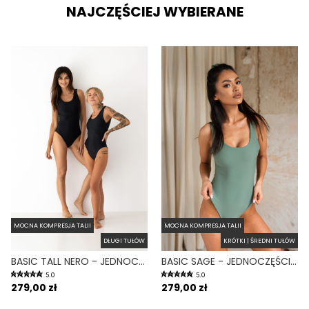
NAJCZĘŚCIEJ WYBIERANE
MOCNA KOMPRESJA TALII
MOCNA KOMPRESJA TALII
DŁUGI TUŁÓW
KRÓTKI | ŚREDNI TUŁÓW
BASIC TALL NERO - JEDNOCZĘŚCIOWY STRÓJ KĄPIELOWY DLA WYSOKICH MODELUJĄCY CZARNY
BASIC SAGE - JEDNOCZĘŚCIOWY STRÓJ KĄPIELOWY MODELUJĄCY ZABUDOWANY ZIELONY
5.0
5.0
279,00 zł
279,00 zł