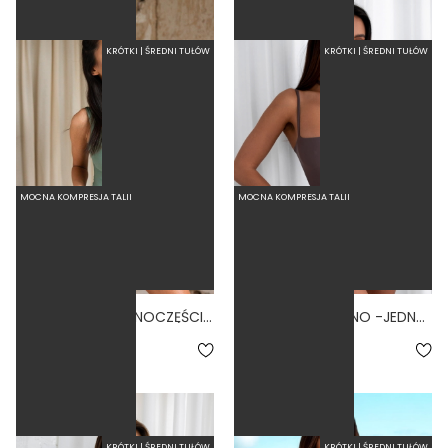
KRÓTKI | ŚREDNI TUŁÓW
KRÓTKI | ŚREDNI TUŁÓW
MOCNA KOMPRESJA TALII
MOCNA KOMPRESJA TALII
BASIC SAGE - JEDNOCZĘŚCIOWY STRÓJ KĄPIELOWY MODELUJĄCY ZABUDOWANY ZIELONY
BALLERINA VOLCANO -JEDNOCZĘŚCIOWY STRÓJ KĄPIELOWY MODELUJĄCY WIĄZANY FIOLETOWY
5.0
5.0
279,00 zł
289,00 zł
KRÓTKI | ŚREDNI TUŁÓW
KRÓTKI | ŚREDNI TUŁÓW