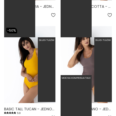
BASIC TALL SANGRIA - JEDNOCZĘŚCIOWY STRÓJ KĄPIELOWY DLA WYSOKICH MODELUJĄCY BORDOWY
BASIC TALL TERRACOTTA - JEDNOCZĘŚCIOWY STRÓJ KĄPIELOWY DLA WYSOKICH MODELUJĄCY CEGLANY
4.6
4.0
279,00 zł
279,00 zł
-50%
DŁUGI TUŁÓW
DŁUGI TUŁÓW
MOCNA KOMPRESJA TALII
BASIC TALL TUCAN - JEDNOCZĘŚCIOWY STRÓJ KĄPIELOWY DLA WYSOKICH MODELUJĄCY ŻÓŁTY
BASIC TALL VOLCANO - JEDNOCZĘŚCIOWY STRÓJ KĄPIELOWY DLA WYSOKICH MODELUJĄCY FIOLETOWY
5.0
5.0