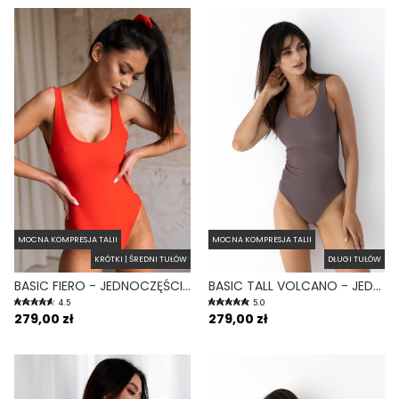
MOCNA KOMPRESJA TALII
MOCNA KOMPRESJA TALII
KRÓTKI | ŚREDNI TUŁÓW
DŁUGI TUŁÓW
BASIC FIERO - JEDNOCZĘŚCIOWY STRÓJ KĄPIELOWY MODELUJĄCY ZABUDOWANY CZERWONY
BASIC TALL VOLCANO - JEDNOCZĘŚCIOWY STRÓJ KĄPIELOWY DLA WYSOKICH MODELUJĄCY FIOLETOWY
4.5
5.0
279,00 zł
279,00 zł