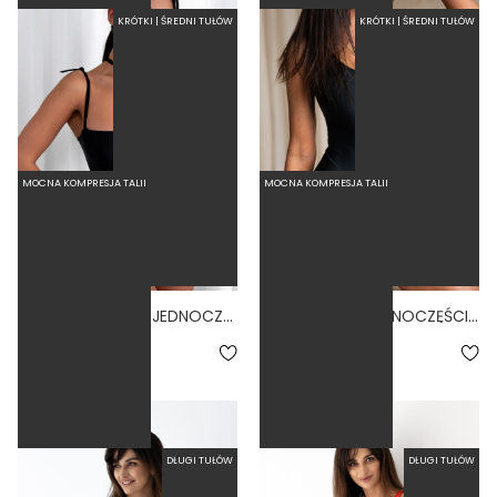
KRÓTKI | ŚREDNI TUŁÓW
KRÓTKI | ŚREDNI TUŁÓW
MOCNA KOMPRESJA TALII
MOCNA KOMPRESJA TALII
BALLERINA NERO - JEDNOCZĘŚCIOWY STRÓJ KĄPIELOWY MODELUJĄCY WIĄZANY CZARNY
BASIC NERO - JEDNOCZĘŚCIOWY STRÓJ KĄPIELOWY MODELUJĄCY ZABUDOWANY CZARNY
4.9
4.9
289,00 zł
279,00 zł
DŁUGI TUŁÓW
DŁUGI TUŁÓW