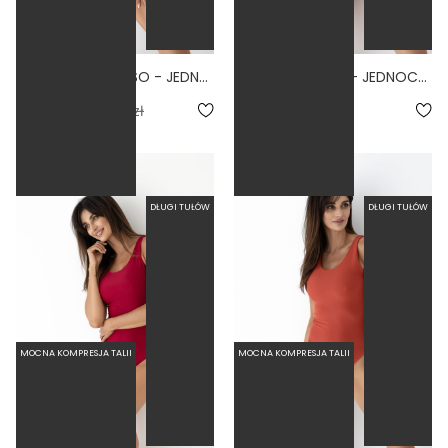
BASIC TALL PARAISO - JEDNOCZĘŚCIOWY STRÓJ KĄPIELOWY DLA WYSOKICH MODELUJĄCY BRUDNY RÓŻ
BASIC TALL SAGE - JEDNOCZĘŚCIOWY STRÓJ KĄPIELOWY DLA WYSOKICH MODELUJĄCY ZIELONY
5.0
4.7
139,50 zł
279,00 zł
279,00 zł
DŁUGI TUŁÓW
DŁUGI TUŁÓW
MOCNA KOMPRESJA TALII
MOCNA KOMPRESJA TALII