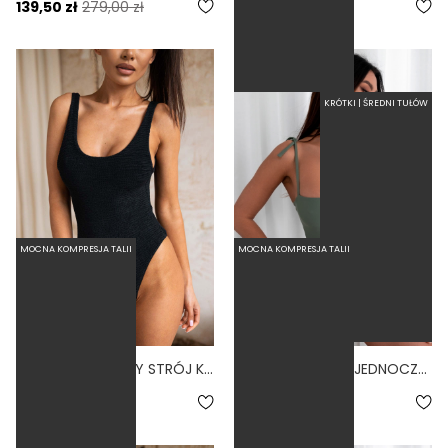
139,50 zł
279,00 zł
279,00 zł
KRÓTKI | ŚREDNI TUŁÓW
MOCNA KOMPRESJA TALII
MOCNA KOMPRESJA TALII
JEDNOCZĘŚCIOWY STRÓJ KĄPIELOWY MODELUJĄCY ZABUDOWANY BASIC SCRUNCHIE CZARNY NERO
BALLERINA SAGE - JEDNOCZĘŚCIOWY STRÓJ KĄPIELOWY MODELUJĄCY WIĄZANY ZIELONY
4.5
289,00 zł
289,00 zł