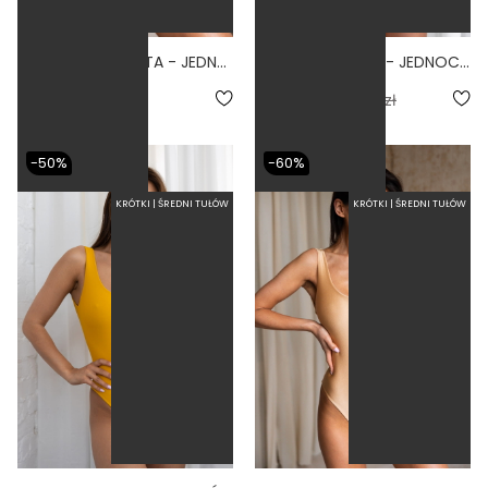
BASIC TERRACOTTA - JEDNOCZĘŚCIOWY STRÓJ KĄPIELOWY MODELUJĄCY ZABUDOWANY CEGLANY
BALLERINA TUCAN - JEDNOCZĘŚCIOWY STRÓJ KĄPIELOWY MODELUJĄCY WIĄZANY ŻÓŁTY
4.7
5.0
279,00 zł
144,50 zł
289,00 zł
-50%
-60%
KRÓTKI | ŚREDNI TUŁÓW
KRÓTKI | ŚREDNI TUŁÓW