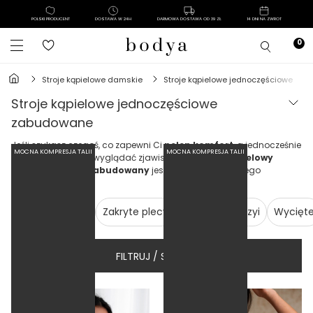
POLSKI PRODUCENT
DOSTAWA W 24H
DARMOWA DOSTAWA OD 39 ZŁ
14 DNI NA ZWROT
stroje kąpielowe damskie
stroje kąpielowe jednoczęściowe
stroje kąpielowe jednoczęściowe
zabudowane
Jeśli szukasz czegoś, co zapewni Ci
pełen komfort
, a jednocześnie
MOCNA KOMPRESJA TALII
MOCNA KOMPRESJA TALII
sprawi, że będziesz wyglądać zjawiskowo, to
strój kąpielowy
jednoczęściowy zabudowany
jest dokładnie tym, czego
potrzebujesz.
Bez ramiączek
Zakryte plecy
Wiązane na szyi
Wycięt
FILTRUJ / SORTUJ