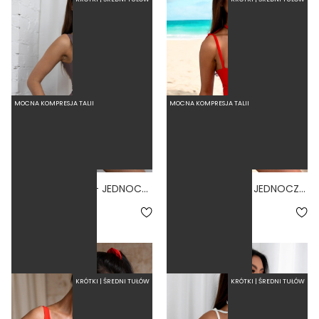
MOCNA KOMPRESJA TALII
MOCNA KOMPRESJA TALII
BASIC VOLCANO - JEDNOCZĘŚCIOWY STRÓJ KĄPIELOWY MODELUJĄCY ZABUDOWANY FIOLETOWY
BALLERINA FIERO - JEDNOCZĘŚCIOWY STRÓJ KĄPIELOWY MODELUJĄCY WIĄZANY CZERWONY
4.5
5.0
279,00 zł
289,00 zł
KRÓTKI | ŚREDNI TUŁÓW
KRÓTKI | ŚREDNI TUŁÓW