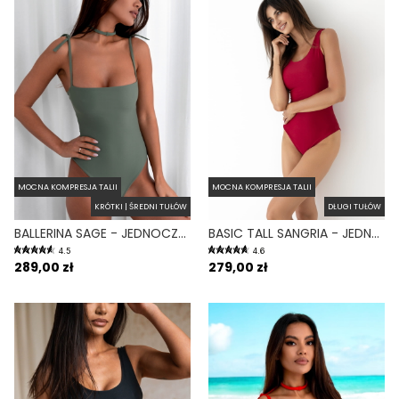
MOCNA KOMPRESJA TALII
MOCNA KOMPRESJA TALII
KRÓTKI | ŚREDNI TUŁÓW
DŁUGI TUŁÓW
BALLERINA SAGE - JEDNOCZĘŚCIOWY STRÓJ KĄPIELOWY MODELUJĄCY WIĄZANY ZIELONY
BASIC TALL SANGRIA - JEDNOCZĘŚCIOWY STRÓJ KĄPIELOWY DLA WYSOKICH MODELUJĄCY BORDOWY
4.5
4.6
289,00 zł
279,00 zł