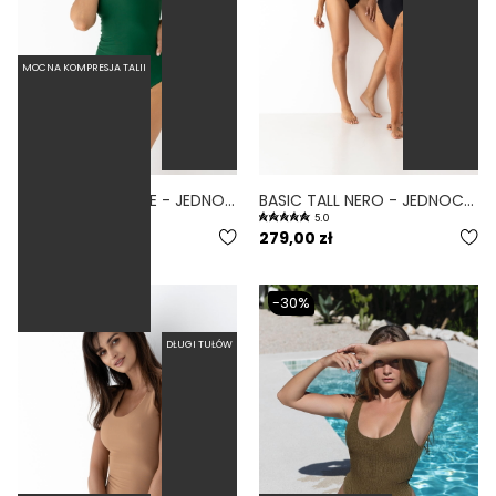
MOCNA KOMPRESJA TALII
BASIC TALL JUNGLE - JEDNOCZĘŚCIOWY STRÓJ KĄPIELOWY DLA WYSOKICH MODELUJĄCY ZIELONY
BASIC TALL NERO - JEDNOCZĘŚCIOWY STRÓJ KĄPIELOWY DLA WYSOKICH MODELUJĄCY CZARNY
4.8
5.0
279,00 zł
279,00 zł
-30%
DŁUGI TUŁÓW