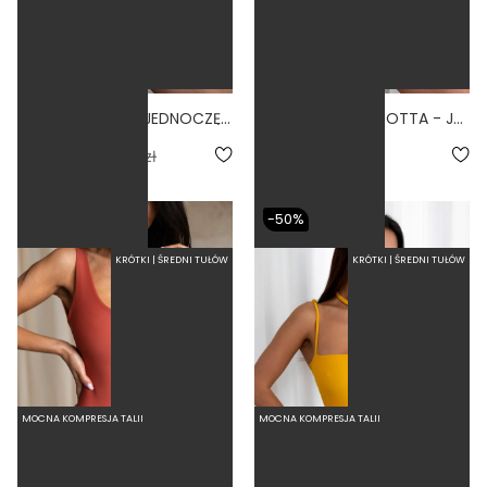
BASIC PARAISO - JEDNOCZĘŚCIOWY STRÓJ KĄPIELOWY MODELUJĄCY ZABUDOWANY BRUDNY RÓŻ
BALLERINA TERRACOTTA - JEDNOCZĘŚCIOWY STRÓJ KĄPIELOWY MODELUJĄCY WIĄZANY CEGLANY
5.0
5.0
139,50 zł
279,00 zł
289,00 zł
-50%
KRÓTKI | ŚREDNI TUŁÓW
KRÓTKI | ŚREDNI TUŁÓW
MOCNA KOMPRESJA TALII
MOCNA KOMPRESJA TALII