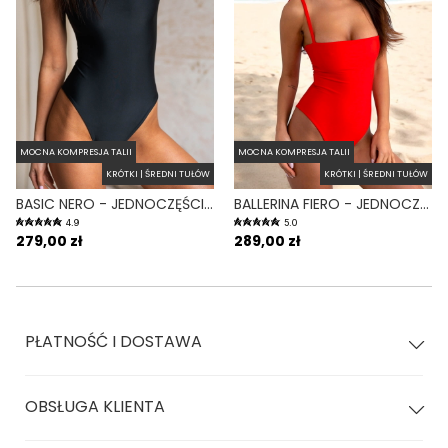
MOCNA KOMPRESJA TALII
MOCNA KOMPRESJA TALII
KRÓTKI | ŚREDNI TUŁÓW
KRÓTKI | ŚREDNI TUŁÓW
BASIC NERO - JEDNOCZĘŚCIOWY STRÓJ KĄPIELOWY MODELUJĄCY ZABUDOWANY CZARNY
BALLERINA FIERO - JEDNOCZĘŚCIOWY STRÓJ KĄPIELOWY MODELUJĄCY WIĄZANY CZERWONY
4.9
5.0
279,00 zł
289,00 zł
PŁATNOŚĆ I DOSTAWA
OBSŁUGA KLIENTA