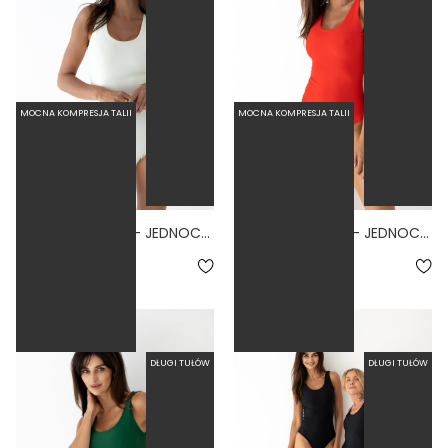
MOCNA KOMPRESJA TALII
MOCNA KOMPRESJA TALII
BASIC TALL BONE - JEDNOCZĘŚCIOWY STRÓJ KĄPIELOWY DLA WYSOKICH MODELUJĄCY BIAŁY
BASIC TALL FIERO - JEDNOCZĘŚCIOWY STRÓJ KĄPIELOWY DLA WYSOKICH MODELUJĄCY CZERWONY
4.3
279,00 zł
279,00 zł
DŁUGI TUŁÓW
DŁUGI TUŁÓW