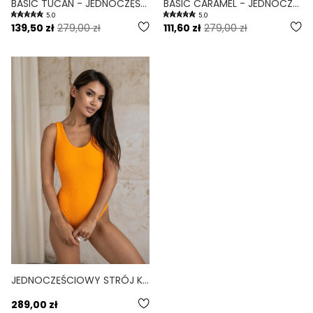
BASIC TUCAN - JEDNOCZĘŚCIOWY STRÓJ KĄPIELOWY MODELUJĄCY ZABUDOWANY ŻÓŁTY
BASIC CARAMEL - JEDNOCZĘŚCIOWY STRÓJ KĄPIELOWY MODELUJĄCY ZABUDOWANY KARMELOWY
5.0
5.0
139,50 zł
279,00 zł
111,60 zł
279,00 zł
JEDNOCZĘŚCIOWY STRÓJ KĄPIELOWY MODELUJĄCY ZABUDOWANY BASIC SCRUNCHIE POMARAŃCZOWY SUNSET
289,00 zł