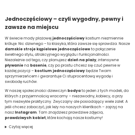
Jednoczęściowy – czyli wygodny, pewny i
zawsze na miejscu
W świecie mody plażowej
jednoczęściowy
kostium niezmiennie
króluje. Nic dziwnego – to klasyka, która zawsze się sprawdza. Nasze
damskie stroje kąpielowe jednoczęściowe
to połączenie
świetnego stylu, atrakcyjnego wyglądu i funkcjonalności.
Niezależnie od tego, czy planujesz
dzień na plaży
, intensywne
pływanie
na
basenie
, czy po prostu chcesz się czuć pewnie w
każdej pozycji –
kostium jednoczęściowy
będzie Twoim
sprzymierzeńcem i gwarantuje Ci stuprocentową wygodę i
swobodę ruchów.
W naszej społeczności dziewczyn
bodya
to jeden z tych modeli, do
których z przyjemnością wracamy – niezawodny, kobiecy, a przy
tym niezwykle praktyczny. Zwyczajny ale posiadający wiele zalet. A
jeśli chcesz zobaczyć, jak leży na naszych klientkach – zajrzyj na
nasz
Instagram
. Tam znajdziesz prawdziwe zdjęcia,
prawdziwych kobiet
, które kochają nasze kostiumy!
Czytaj więcej