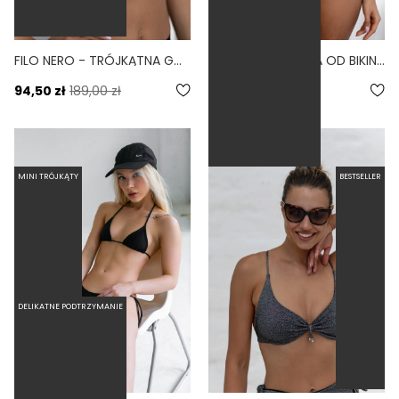
FILO NERO - TRÓJKĄTNA GÓRA OD BIKINI NA MAŁY BIUST CZARNY
GAIA NERO - GÓRA OD BIKINI ASYMETRYCZNA CZARNY
5.0
94,50 zł
189,00 zł
109,50 zł
219,00 zł
MINI TRÓJKĄTY
BESTSELLER
DELIKATNE PODTRZYMANIE