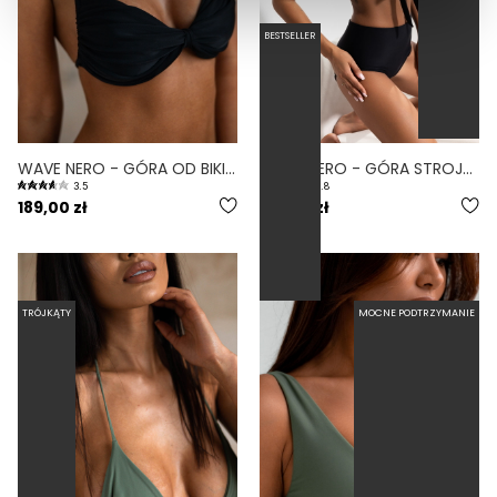
BESTSELLER
WAVE NERO - GÓRA OD BIKINI NA MAŁY BIUST WIĄZANA CZARNY
WRAP NERO - GÓRA STROJU KĄPIELOWEGO NA DUŻY BIUST REGULOWANY OBWÓD CZARNY
3.5
4.8
189,00 zł
219,00 zł
TRÓJKĄTY
MOCNE PODTRZYMANIE