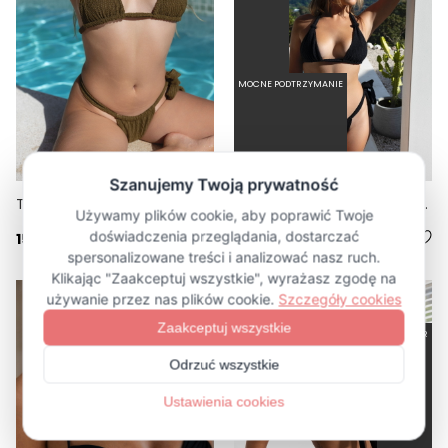
MOCNE PODTRZYMANIE
TIE OLIVE - GÓRA TRÓJKĄTNA OD BIKINI WIĄZANA NA SZYI OLIWKOWY
TIE SCRUNCHIE NERO - GÓRA TRÓJKĄTNA OD BIKINI WIĄZANA NA SZYI CZARNY
153,30 zł
219,00 zł
153,30 zł
219,00 zł
BESTSELLER