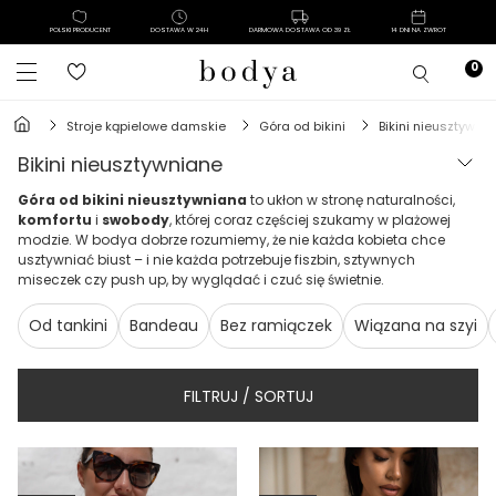
POLSKI PRODUCENT
DOSTAWA W 24H
DARMOWA DOSTAWA OD 39 ZŁ
14 DNI NA ZWROT
stroje kąpielowe damskie
góra od bikini
bikini nieusztywni
bikini nieusztywniane
Góra od bikini nieusztywniana
to ukłon w stronę naturalności,
komfortu
i
swobody
, której coraz częściej szukamy w plażowej
modzie. W bodya dobrze rozumiemy, że nie każda kobieta chce
usztywniać biust – i nie każda potrzebuje fiszbin, sztywnych
miseczek czy push up, by wyglądać i czuć się świetnie.
Od tankini
Bandeau
Bez ramiączek
Wiązana na szyi
FILTRUJ / SORTUJ