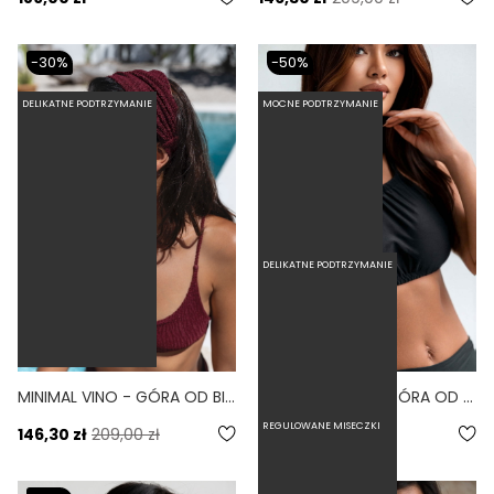
-30%
-50%
DELIKATNE PODTRZYMANIE
MOCNE PODTRZYMANIE
DELIKATNE PODTRZYMANIE
MINIMAL VINO - GÓRA OD BIKINI NA MAŁY BIUST WIĄZANE PLECY SCRUNCHIE BURGUND
QUADRO NERO - GÓRA OD BIKINI ZABUDOWANA CZARNY
5.0
REGULOWANE MISECZKI
146,30 zł
209,00 zł
94,50 zł
189,00 zł