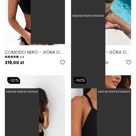
MOCNE PODTRZYMANIE
COMODO NERO - GÓRA OD BIKINI NA DUŻY BIUST ZABUDOWANA CZARNY
COMODO OLIVE - GÓRA OD BIKINI NA DUŻY BIUST ZABUDOWANA OLIWKOWY
4.9
5.0
219,00 zł
153,30 zł
219,00 zł
-30%
-50%
MOCNE PODTRZYMANIE
MOCNE PODTRZYMANIE