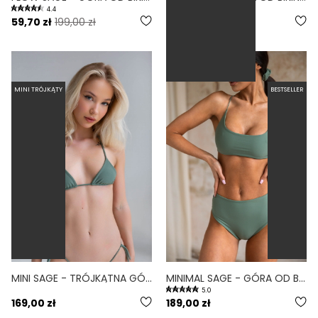
4.4
4.8
59,70 zł
199,00 zł
109,50 zł
219,00 zł
MINI TRÓJKĄTY
BESTSELLER
MINI SAGE - TRÓJKĄTNA GÓRA OD BIKINI NA MAŁY BIUST ZIELONA
MINIMAL SAGE - GÓRA OD BIKINI NA MAŁY BIUST WIĄZANE PLECY ZIELONY
5.0
169,00 zł
189,00 zł