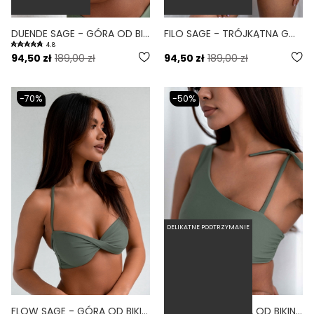
DUENDE SAGE - GÓRA OD BIKINI WYCIĘTA WIĄZANA ZIELONY
FILO SAGE - TRÓJKĄTNA GÓRA OD BIKINI NA MAŁY BIUST ZIELONY
4.8
94,50 zł
189,00 zł
94,50 zł
189,00 zł
-70%
-50%
DELIKATNE PODTRZYMANIE
FLOW SAGE - GÓRA OD BIKINI NA MAŁY BIUST OPASKA ZIELONY
GAIA SAGE - GÓRA OD BIKINI ASYMETRYCZNA ZIELONY