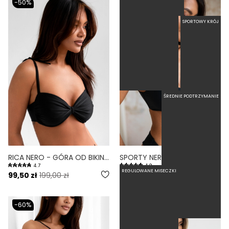
-50%
SPORTOWY KRÓJ
ŚREDNIE PODTRZYMANIE
RICA NERO - GÓRA OD BIKINI WIĄZANA CZARNY
SPORTY NERO - GÓRA OD BIKINI NA MAŁY BIUST SPORTOWA CZARNY
4.7
4.9
REGULOWANE MISECZKI
99,50 zł
199,00 zł
199,00 zł
-60%
BESTSELLER