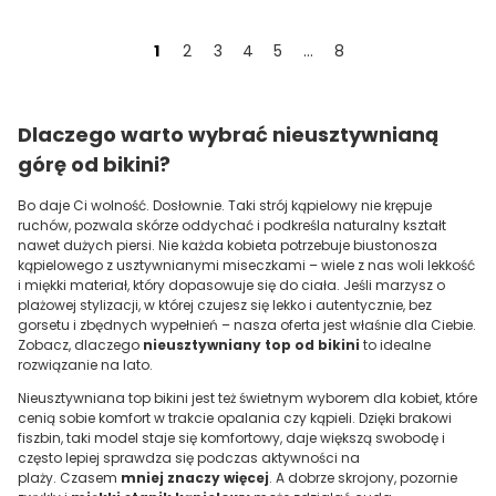
1
2
3
4
5
...
8
Dlaczego warto wybrać nieusztywnianą
górę od bikini?
Bo daje Ci wolność. Dosłownie. Taki strój kąpielowy nie krępuje
ruchów, pozwala skórze oddychać i podkreśla naturalny kształt
nawet dużych piersi. Nie każda kobieta potrzebuje biustonosza
kąpielowego z usztywnianymi miseczkami – wiele z nas woli lekkość
i miękki materiał, który dopasowuje się do ciała. Jeśli marzysz o
plażowej stylizacji, w której czujesz się lekko i autentycznie, bez
gorsetu i zbędnych wypełnień – nasza oferta jest właśnie dla Ciebie.
Zobacz, dlaczego
nieusztywniany top od bikini
to idealne
rozwiązanie na lato.
Nieusztywniana top bikini jest też świetnym wyborem dla kobiet, które
cenią sobie komfort w trakcie opalania czy kąpieli. Dzięki brakowi
fiszbin, taki model staje się komfortowy, daje większą swobodę i
często lepiej sprawdza się podczas aktywności na
plaży. Czasem
mniej znaczy więcej
. A dobrze skrojony, pozornie