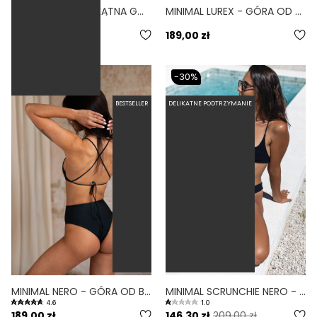
MINI NERO - TRÓJKĄTNA GÓRA OD BIKINI NA MAŁY BIUST CZARNA
MINIMAL LUREX - GÓRA OD BIKINI NA MAŁY BIUST WIĄZANE PLECY BŁYSZCZĄCA
5.0
169,00 zł
189,00 zł
-30%
BESTSELLER
DELIKATNE PODTRZYMANIE
MINIMAL NERO - GÓRA OD BIKINI NA MAŁY BIUST WIĄZANE PLECY CZARNY
MINIMAL SCRUNCHIE NERO - GÓRA OD BIKINI NA MAŁY BIUST WIĄZANE PLECY SCHRUNCHIE CZARNY
4.6
1.0
189,00 zł
146,30 zł
209,00 zł