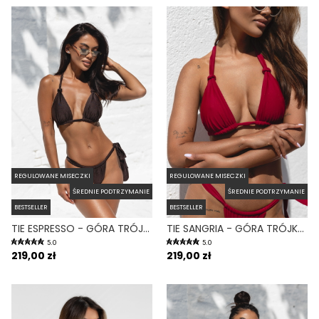
REGULOWANE MISECZKI
REGULOWANE MISECZKI
ŚREDNIE PODTRZYMANIE
ŚREDNIE PODTRZYMANIE
BESTSELLER
BESTSELLER
TIE ESPRESSO - GÓRA TRÓJKĄTNA OD BIKINI WIĄZANA NA SZYI BRĄZOWY
TIE SANGRIA - GÓRA TRÓJKĄTNA OD BIKINI WIĄZANA NA SZYI BORDOWY
5.0
5.0
219,00 zł
219,00 zł