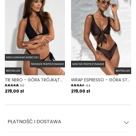
REGULOWANE MISECZKI
ŚREDNIE PODTRZYMANIE
MOCNE PODTRZYMANIE
BESTSELLER
BESTSELLER
TIE NERO - GÓRA TRÓJKĄTNA OD BIKINI WIĄZANA NA SZYI CZARNY
WRAP ESPRESSO - GÓRA STROJU KĄPIELOWEGO NA DUŻY BIUST REGULOWANY OBWÓD BRĄZ
5.0
4.4
219,00 zł
219,00 zł
PŁATNOŚĆ I DOSTAWA