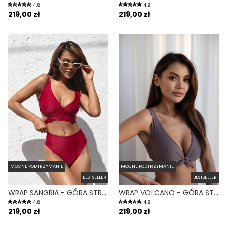
4.8
4.9
219,00 zł
219,00 zł
MOCNE PODTRZYMANIE
MOCNE PODTRZYMANIE
BESTSELLER
BESTSELLER
WRAP SANGRIA - GÓRA STROJU KĄPIELOWEGO NA DUŻY BIUST REGULOWANY OBWÓD BORDOWY
WRAP VOLCANO - GÓRA STROJU KĄPIELOWEGO NA DUŻY BIUST REGULOWANY OBWÓD FIOLETOWY
4.8
4.9
219,00 zł
219,00 zł