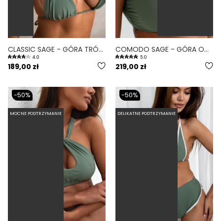
CLASSIC SAGE - GÓRA TRÓJKĄTNA OD BIKINI WIĄZANA ZIELONY
COMODO SAGE - GÓRA OD BIKINI NA DUŻY BIUST ZABUDOWANA ZIELONY
4.0
5.0
189,00 zł
219,00 zł
-50%
-50%
MOCNE PODTRZYMANIE
DELIKATNE PODTRZYMANIE