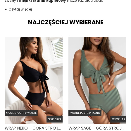
zwykły i
miękki stanik kąpielowy
może zdziałać cuda.
Czytaj więcej
NAJCZĘŚCIEJ WYBIERANE
MOCNE PODTRZYMANIE
MOCNE PODTRZYMANIE
BESTSELLER
BESTSELLER
WRAP NERO - GÓRA STROJU KĄPIELOWEGO NA DUŻY BIUST REGULOWANY OBWÓD CZARNY
WRAP SAGE - GÓRA STROJU KĄPIELOWEGO NA DUŻY BIUST REGULOWANY OBWÓD ZIELONY