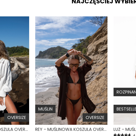
NAJCZĘŚCIEJ WYBIE
ROZPINA
MUŚLIN
BESTSELL
OVERSIZE
OVERSIZE
REY - MUŚLINOWA KOSZULA OVERSIZE BIAŁA
REY - MUŚLINOWA KOSZULA OVERSIZE CZEKOLADOWA
4