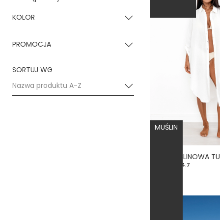
KOLOR
Biały
(2)
PROMOCJA
Brudny róż
(2)
nie
(10)
SORTUJ WG
Beżowy
(2)
Nazwa produktu A-Z
Brązowy
(1)
Czarny
(2)
MUŚLIN
Kremowy/ecru
(1)
4.7
199,00 zł