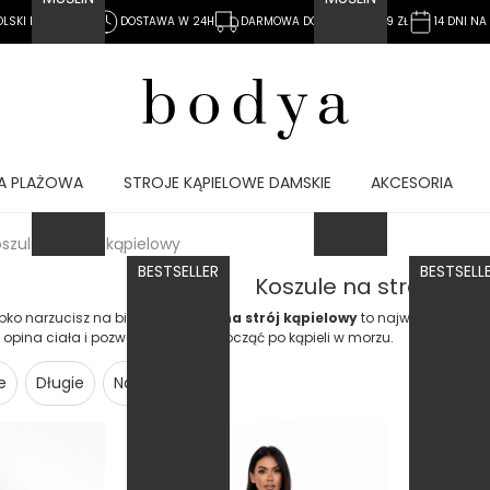
OLSKI PRODUCENT
DOSTAWA W 24H
DARMOWA DOSTAWA OD 39 ZŁ
14 DNI N
A PLAŻOWA
STROJE KĄPIELOWE DAMSKIE
AKCESORIA
szule na strój kąpielowy
BESTSELLER
BESTSELL
Koszule na strój kąpi
bko narzucisz na bikini?
Koszula na strój kąpielowy
to najwygodniejsza
ie opina ciała i pozwala skórze odpocząć po kąpieli w morzu.
e
Długie
Narzutki