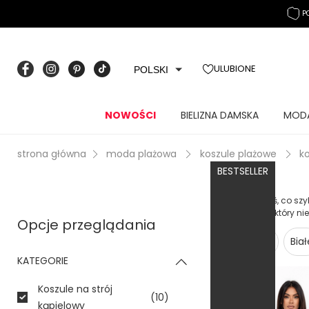
P
ULUBIONE
POLSKI
NOWOŚCI
BIELIZNA DAMSKA
MOD
strona główna
moda plażowa
koszule plażowe
ko
BESTSELLER
Szukasz czegoś, co szy
fason oversize, który n
Opcje przeglądania
Na wakacje
Biał
KATEGORIE
Koszule na strój
(10)
kąpielowy