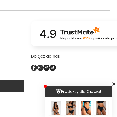
4.9
Na podstawie
6517
opinii
z całego 
Dołącz do nas
made with <3 by
mamezi.pl