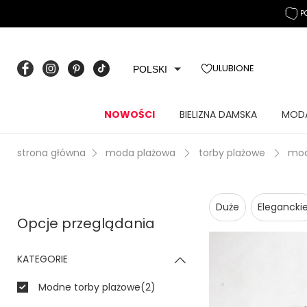
P
ULUBIONE
POLSKI
NOWOŚCI
BIELIZNA DAMSKA
MOD
strona główna
moda plażowa
torby plażowe
mod
Duże
Elegancki
Opcje przeglądania
KATEGORIE
Modne torby plażowe
(2)