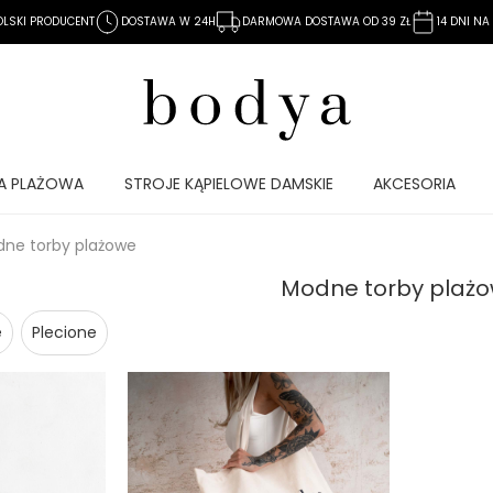
OLSKI PRODUCENT
DOSTAWA W 24H
DARMOWA DOSTAWA OD 39 ZŁ
14 DNI N
A PLAŻOWA
STROJE KĄPIELOWE DAMSKIE
AKCESORIA
ne torby plażowe
Modne torby plaż
e
Plecione