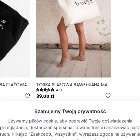
NERO MAXI BAG-TORBA PLAŻOWA BAWEŁNIANA MAXI BAG
TORBA PLAŻOWA BAWEŁNIANA MAXI BAG
4.9
39,00 zł
NAJCZĘŚCIEJ WYBIE