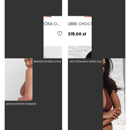
TANKINI CHOCO - GÓRA OD BIKINI KOSZULKA BRĄZOWY
LIBRE CHOCO - GÓRA OD STROJU KĄPIELOWEGO NA DUŻY BIUST Z SZEROKIMI RAMIĄCZKAMI KOPERTOWA REGULOWANY OBWÓD PRZEDŁUŻONA PÓŁGORSET BRĄZOWY
259,00 zł
219,00 zł
BARDZO WYSOKI STAN
USZTYWNIANA MISECZKA
MOCNE PODTRZYMANIE