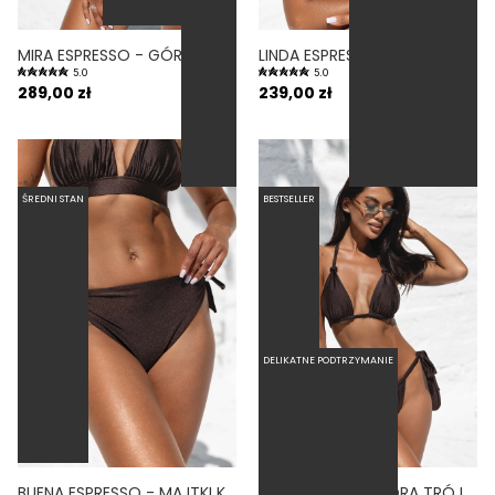
MIRA ESPRESSO - GÓRA OD BIKINI PUSH-UP USZTYWNIANA BRĄZOWY
LINDA ESPRESSO - TRÓJKĄTNA GÓRA OD BIKINI NA DUŻY BIUST BRĄZOWY
5.0
5.0
289,00 zł
239,00 zł
ŚREDNI STAN
BESTSELLER
DELIKATNE PODTRZYMANIE
BUENA ESPRESSO - MAJTKI KĄPIELOWE WIĄZANE BRĄZOWY
TIE ESPRESSO - GÓRA TRÓJKĄTNA OD BIKINI WIĄZANA NA SZYI BRĄZOWY