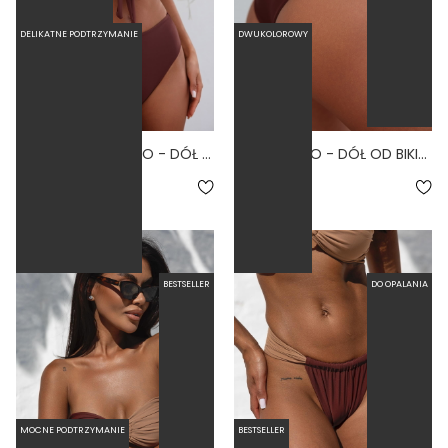
DELIKATNE PODTRZYMANIE
DWUKOLOROWY
HIGH WAIST CHOCO - DÓŁ OD BIKINI WYSOKI STAN FIGI BRĄZOWY
LINKI CHOCO - DÓŁ OD BIKINI WYSOKI STAN BRAZYLIANY BRĄZOWY
4.5
5.0
169,00 zł
179,00 zł
BESTSELLER
DO OPALANIA
MOCNE PODTRZYMANIE
BESTSELLER