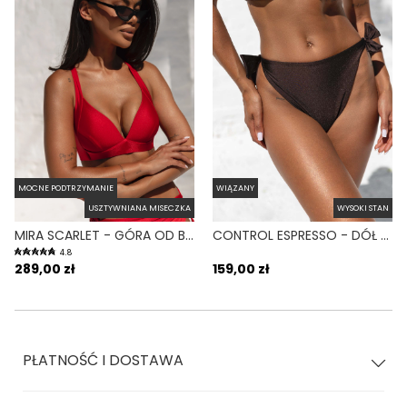
MOCNE PODTRZYMANIE
WIĄZANY
USZTYWNIANA MISECZKA
WYSOKI STAN
MIRA SCARLET - GÓRA OD BIKINI PUSH-UP USZTYWNIANA CZERWONY
CONTROL ESPRESSO - DÓŁ OD BIKINI WYSOKI STAN WIĄZANY WYCIĘTY BRĄZOWY
4.8
289,00 zł
159,00 zł
PŁATNOŚĆ I DOSTAWA