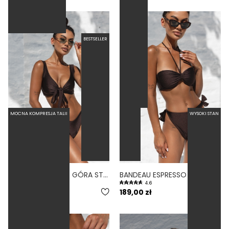
BESTSELLER
OPASKA
MOCNA KOMPRESJA TALII
WYSOKI STAN
WRAP ESPRESSO - GÓRA STROJU KĄPIELOWEGO NA DUŻY BIUST REGULOWANY OBWÓD BRĄZ
BANDEAU ESPRESSO - GÓRA OD BIKINI NA MAŁY BIUST OPASKA BRĄZOWY
4.4
4.6
219,00 zł
189,00 zł