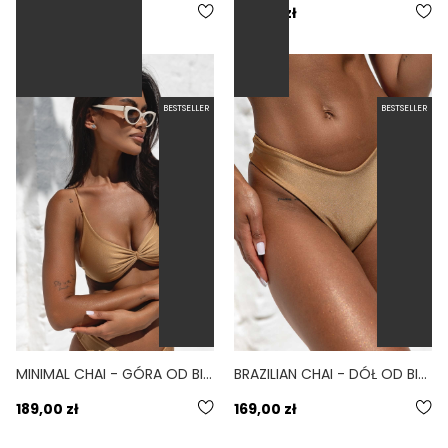
289,00 zł
189,00 zł
BESTSELLER
BESTSELLER
MINIMAL CHAI - GÓRA OD BIKINI NA MAŁY BIUST WIĄZANE PLECY ZŁOTY
BRAZILIAN CHAI - DÓŁ OD BIKINI BRAZYLIJSKI WYCIĘTY ZŁOTY
189,00 zł
169,00 zł