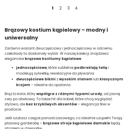
1
2
3
4
Brązowy kostium kąpielowy – modny i
uniwersalny
Zarówno wariant dwuczęściowy i jednoczęściowy w odcieniu
czekolady to doskonały wybór. W naszej kolekcji znajdziesz
eleganckie
brązowe kostiumy kąpielowe
:
jednoczęściowe
, które subtelnie
podkreślają talię
i
modelują sylwetkę, rewelacyjne do pływania
dwuczęściowe bikini
z
wysokim stanem
lub
klasycznym
krojem
– idealne do opalania.
Brąz to kolor, który
współgra z różnymi typami urody
, od jasnej
cery po oliwkową. To także hit dla kobiet, które chcą wyglądać
stylowo, ale
bez krzykliwych akcentów
– elegancja tkwi w
prostocie.
Jeśli szukasz czegoś ponadczasowego, co idealnie uzupełni Twoją
plażową garderobę –
brązowe stroje kąpielowe damskie
będą
strzałem w dziesiątkę.