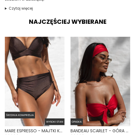
Czytaj więcej
NAJCZĘŚCIEJ WYBIERANE
ŚREDNIA KOMPRESJA
WYSOKI STAN
OPASKA
MARE ESPRESSO - MAJTKI KĄPIELOWE NA DUŻY BRZUCH WYSOKI STAN BRĄZOWY
BANDEAU SCARLET - GÓRA OD BIKINI NA MAŁY BIUST OPASKA CZERWONY