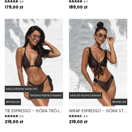
5.0
4.7
179,00 zł
189,00 zł
REGULOWANE MISECZKI
ŚREDNIE PODTRZYMANIE
MOCNE PODTRZYMANIE
BESTSELLER
BESTSELLER
TIE ESPRESSO - GÓRA TRÓJKĄTNA OD BIKINI WIĄZANA NA SZYI BRĄZOWY
WRAP ESPRESSO - GÓRA STROJU KĄPIELOWEGO NA DUŻY BIUST REGULOWANY OBWÓD BRĄZ
5.0
4.4
219,00 zł
219,00 zł