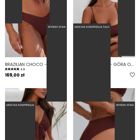
WYSOKI STAN
MOCNA KOMPRESJA TALII
BRAZILIAN CHOCO - DÓŁ OD BIKINI BRAZYLIJSKI WYCIĘTY BRĄZOWY
MINIMAL CHOCO - GÓRA OD BIKINI NA MAŁY BIUST WIĄZANE PLECY BRĄZOWY
4.9
5.0
169,00 zł
189,00 zł
MOCNA KOMPRESJA
WYSOKI STAN