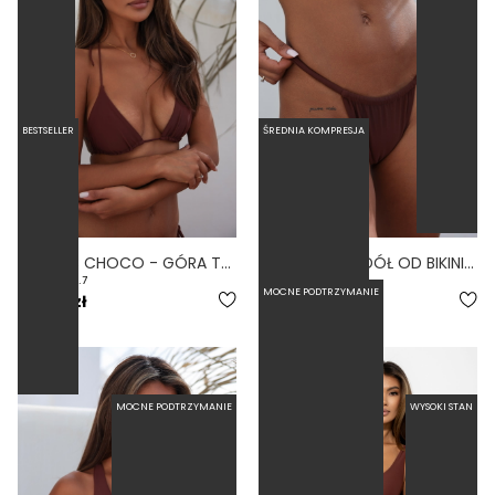
BESTSELLER
ŚREDNIA KOMPRESJA
CLASSIC CHOCO - GÓRA TRÓJKĄTNA OD BIKINI WIĄZANA BRĄZOWY
TIE CHOCO - DÓŁ OD BIKINI WIĄZANY WYCIĘTY BRĄZOWY
4.7
5.0
MOCNE PODTRZYMANIE
189,00 zł
179,00 zł
MOCNE PODTRZYMANIE
WYSOKI STAN