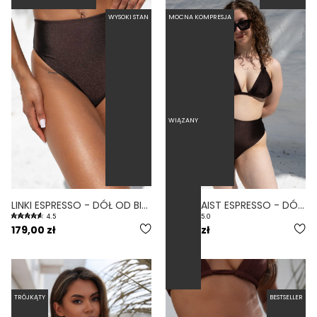
WYSOKI STAN
MOCNA KOMPRESJA
WIĄZANY
LINKI ESPRESSO - DÓŁ OD BIKINI WYSOKI STAN BRAZYLIANY BRĄZOWY
HIGH WAIST ESPRESSO - DÓŁ OD BIKINI WYSOKI STAN FIGI BRĄZOWY
4.5
5.0
179,00 zł
169,00 zł
TRÓJKĄTY
BESTSELLER