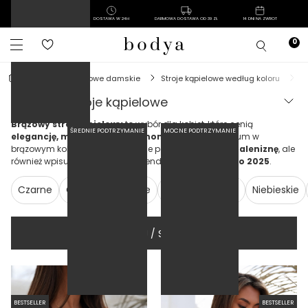
POLSKI PRODUCENT
DOSTAWA W 24H
DARMOWA DOSTAWA OD 39 ZŁ
14 DNI NA ZWROT
stroje kąpielowe damskie
stroje kąpielowe według koloru
brązowe stroje kąpielowe
Brązowy strój kąpielowy
to wybór dla kobiet, które cenią
ŚREDNIE PODTRZYMANIE
MOCNE PODTRZYMANIE
elegancję, minimalizm i harmonię z naturą
. Kostium w
brązowym kolorze nie tylko pięknie podkreśla
letnią opaleniznę
, ale
również wpisuje się w aktualne trendy
modowe na lato 2025
.
Czarne
Czerwone
Białe
Złote
Różowe
Niebieskie
FILTRUJ / SORTUJ
BESTSELLER
BESTSELLER