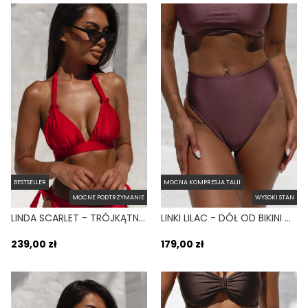
BESTSELLER
MOCNA KOMPRESJA TALII
MOCNE PODTRZYMANIE
WYSOKI STAN
LINDA SCARLET - TRÓJKĄTNA GÓRA OD BIKINI NA DUŻY BIUST CZERWONY
LINKI LILAC - DÓŁ OD BIKINI WYSOKI STAN BRAZYLIANY FIOLETOWY
239,00 zł
179,00 zł