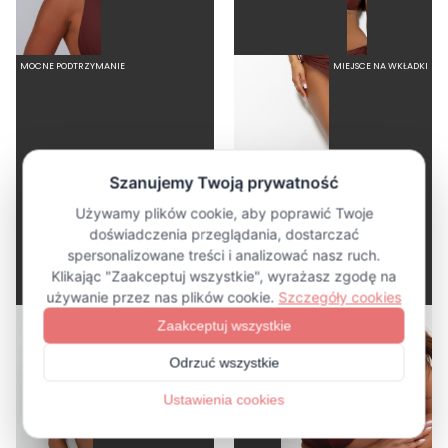
MOCNE PODTRZYMANIE
MIEJSCE NA WKŁADKI
LINDA CHOCO - TRÓJKĄTNA GÓRA OD BIKINI NA DUŻY BIUST BRĄZOWY
MARE CHOCO - MAJTKI KĄPIELOWE NA DUŻY BRZUCH WYSOKI STAN BRĄZOWY
5.0
4.5
239,00 zł
179,00 zł
USZTYWNIANA MISECZKA
FISZBINA