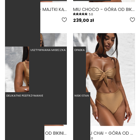
BRAGA CHOCO - MAJTKI KĄPIELOWE MASKUJĄCE BRZUCH WYSOKI STAN BRĄZOWY
MIU CHOCO - GÓRA OD BIKINI USZTYWNIANA BRĄZOWY
5.0
159,00 zł
239,00 zł
USZTYWNIANA MISECZKA
OPASKA
DELIKATNE PODTRZYMANIE
NISKI STAN
MIRA CHAI - GÓRA OD BIKINI PUSH-UP USZTYWNIANA ZŁOTY
BANDEAU CHAI - GÓRA OD BIKINI NA MAŁY BIUST OPASKA ZŁOTY
5.0
5.0