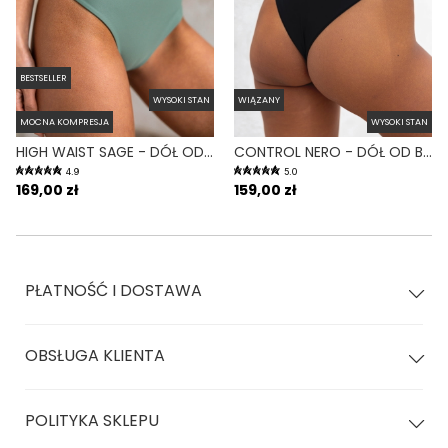
BESTSELLER
WYSOKI STAN
WIĄZANY
MOCNA KOMPRESJA
WYSOKI STAN
HIGH WAIST SAGE - DÓŁ OD BIKINI WYSOKI STAN FIGI ZIELONY
CONTROL NERO - DÓŁ OD BIKINI WYSOKI STAN WIĄZANY WYCIĘTY CZARNY
4.9
5.0
169,00 zł
159,00 zł
PŁATNOŚĆ I DOSTAWA
OBSŁUGA KLIENTA
POLITYKA SKLEPU