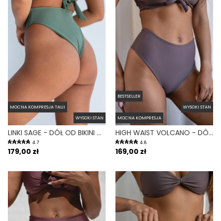
BESTSELLER
MOCNA KOMPRESJA TALII
WYSOKI STAN
WYSOKI STAN
MOCNA KOMPRESJA
LINKI SAGE - DÓŁ OD BIKINI WYSOKI STAN BRAZYLIANY ZIELONY
HIGH WAIST VOLCANO - DÓŁ OD BIKINI WYSOKI STAN FIGI FIOLETOWY
4.7
4.8
179,00 zł
169,00 zł