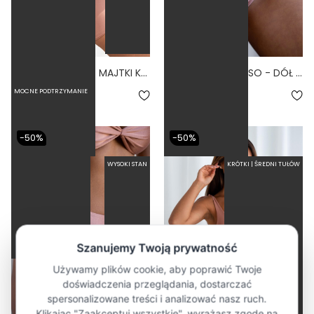
CUBRO PARAISO - MAJTKI KĄPIELOWE ZABUDOWANE BRUDNY RÓŻ
HIGH WAIST PARAISO - DÓŁ OD BIKINI WYSOKI STAN FIGI BRUDNY RÓŻ
5.0
5.0
MOCNE PODTRZYMANIE
79,50 zł
159,00 zł
84,50 zł
169,00 zł
-50%
-50%
WYSOKI STAN
KRÓTKI | ŚREDNI TUŁÓW
MIEJSCE NA WKŁADKI
MOCNA KOMPRESJA TALII