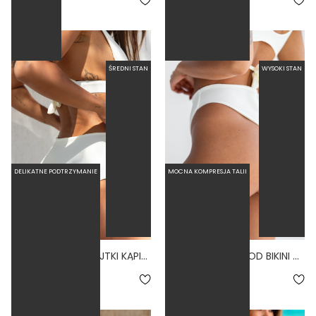
279,00 zł
159,00 zł
ŚREDNI STAN
WYSOKI STAN
DELIKATNE PODTRZYMANIE
MOCNA KOMPRESJA TALII
CUBRO BONE - MAJTKI KĄPIELOWE ZABUDOWANE BIAŁY
LINKI BONE - DÓŁ OD BIKINI WYSOKI STAN BRAZYLIANY BIAŁY
5.0
4.8
159,00 zł
179,00 zł