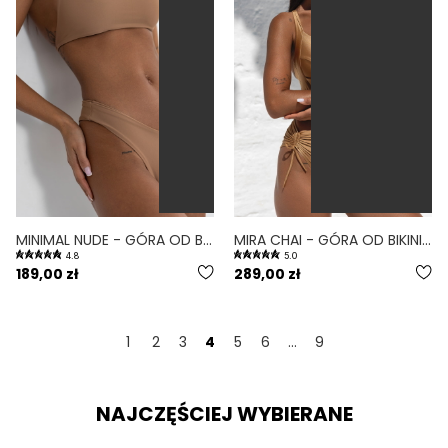
MINIMAL NUDE - GÓRA OD BIKINI NA MAŁY BIUST WIĄZANE PLECY CIELISTY
MIRA CHAI - GÓRA OD BIKINI PUSH-UP USZTYWNIANA ZŁOTY
4.8
5.0
189,00 zł
289,00 zł
1
2
3
4
5
6
...
9
NAJCZĘŚCIEJ WYBIERANE