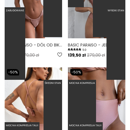
ZABUDOWANE
WYSOKI STAN
AURA PARAISO - DÓŁ OD BIKINI WYCIĘTY BRAZYLIJSKI BRUDNY RÓŻ
BASIC PARAISO - JEDNOCZĘŚCIOWY STRÓJ KĄPIELOWY MODELUJĄCY ZABUDOWANY BRUDNY RÓŻ
3.0
5.0
89,50 zł
179,00 zł
139,50 zł
279,00 zł
-50%
-50%
ŚREDNI STAN
MOCNA KOMPRESJA
MOCNA KOMPRESJA TALII
MOCNA KOMPRESJA TALII