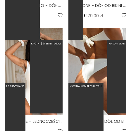
WYSOKIE LINKI FIERO - DÓŁ OD BIKINI WYSOKI STAN BRAZYLIANY CZERWONY
AURA BONE - DÓŁ OD BIKINI WYCIĘTY BRAZYLIJSKI BIAŁY
4.0
179,00 zł
89,50 zł
179,00 zł
KRÓTKI | ŚREDNI TUŁÓW
WYSOKI STAN
ZABUDOWANE
MOCNA KOMPRESJA TALII
BASIC BONE - JEDNOCZĘŚCIOWY STRÓJ KĄPIELOWY MODELUJĄCY ZABUDOWANY BIAŁY
CONTROL BONE - DÓŁ OD BIKINI WYSOKI STAN WIĄZANY WYCIĘTY BIAŁY
4.9
5.0