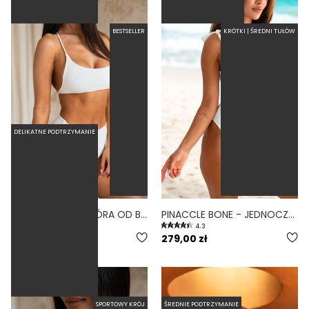
BESTSELLER
KRÓTKI | ŚREDNI TUŁÓW
DELIKATNE PODTRZYMANIE
MINIMAL BONE - GÓRA OD BIKINI NA MAŁY BIUST WIĄZANE PLECY BIAŁY
PINACCLE BONE - JEDNOCZĘŚCIOWY STRÓJ KĄPIELOWY MODELUJĄCY WIĄZANY BIAŁY
5.0
4.3
189,00 zł
279,00 zł
SPORTOWY KRÓJ
ŚREDNIE PODTRZYMANIE