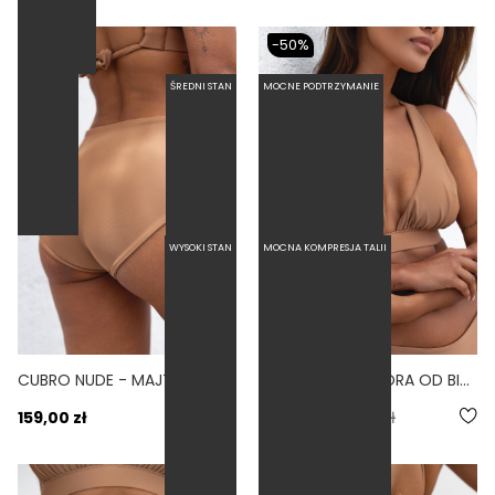
-50%
ŚREDNI STAN
MOCNE PODTRZYMANIE
WYSOKI STAN
MOCNA KOMPRESJA TALII
CUBRO NUDE - MAJTKI KĄPIELOWE ZABUDOWANE CIELISTY
GUAPA NUDE - GÓRA OD BIKINI NA DUŻY BIUST WIĄZANA NA PLECACH CIELISTY
5.0
159,00 zł
109,50 zł
219,00 zł