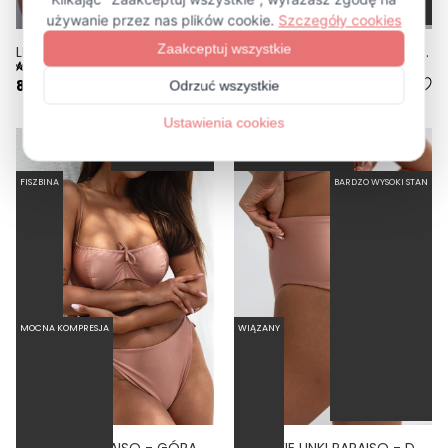
LINKI PARAISO - DÓŁ OD BIKINI WYSOKI STAN BRAZYLIANY RÓŻOWY
PINACCLE PARAISO - JEDNOCZĘŚCIOWY STRÓJ KĄPIELOWY MODELUJĄCY WIĄZANY BRUDNY RÓŻ
5.0
5.0
89,50 zł
179,00 zł
139,50 zł
279,00 zł
-50%
-50%
FISZBINA
BARDZO WYSOKI STAN
MOCNA KOMPRESJA
WIĄZANY
WIRES 2.0 PARAISO - GÓRA OD BIKINI Z FISZBINAMI KIESZONKA NA WKŁADKI BRUDNY RÓŻ
WYSOKIE LINKI PARAISO - DÓŁ OD BIKINI WYSOKI STAN BRAZYLIANY BRUDNY RÓŻ