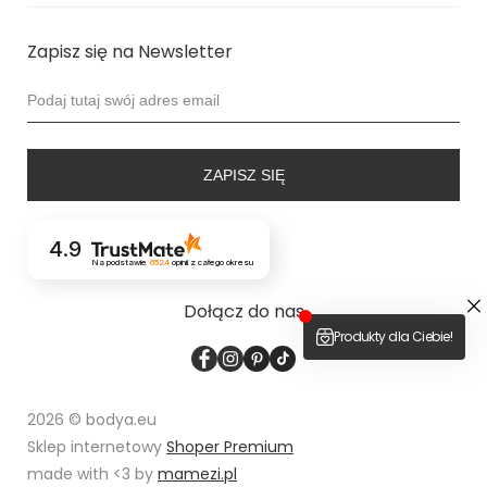
Zapisz się na Newsletter
ZAPISZ SIĘ
4.9
Na podstawie
6524
opinii
z całego okresu
Dołącz do nas
2026 © bodya.eu
Sklep internetowy
Shoper Premium
made with <3 by
mamezi.pl