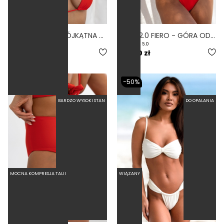
VESPA FIERO - TRÓJKĄTNA GÓRA OD BIKINI CZERWONY
WIRES 2.0 FIERO - GÓRA OD BIKINI Z FISZBINAMI KIESZONKA NA WKŁADKI CZERWONY
5.0
5.0
219,00 zł
269,00 zł
-50%
BARDZO WYSOKI STAN
DO OPALANIA
MOCNA KOMPRESJA TALII
WIĄZANY