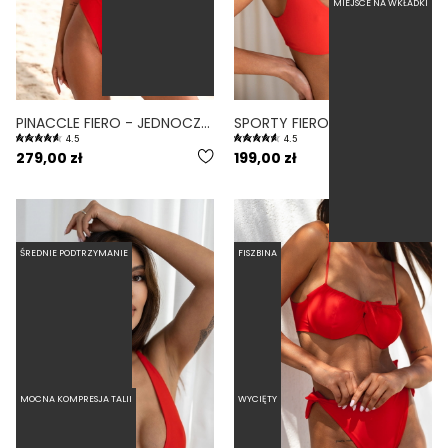
MIEJSCE NA WKŁADKI
PINACCLE FIERO - JEDNOCZĘŚCIOWY STRÓJ KĄPIELOWY MODELUJĄCY WIĄZANY CZERWONY
SPORTY FIERO - GÓRA OD BIKINI NA MAŁY BIUST SPORTOWA CZERWONY
4.5
4.5
279,00 zł
199,00 zł
ŚREDNIE PODTRZYMANIE
FISZBINA
MOCNA KOMPRESJA TALII
WYCIĘTY