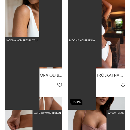
MOCNA KOMPRESJA TALII
MOCNA KOMPRESJA
SPORTY BONE - GÓRA OD BIKINI NA MAŁY BIUST SPORTOWA BIAŁY
VESPA BONE - TRÓJKĄTNA GÓRA OD BIKINI BIAŁY
4.0
5.0
199,00 zł
219,00 zł
-50%
BARDZO WYSOKI STAN
WYSOKI STAN