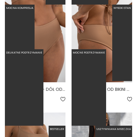
MOCNA KOMPRESJA
WYSOKI STAN
DELIKATNE PODTRZYMANIE
MOCNE PODTRZYMANIE
HIGH WAIST NUDE - DÓŁ OD BIKINI WYSOKI STAN FIGI CIELISTY
LINKI NUDE - DÓŁ OD BIKINI WYSOKI STAN BRAZYLIANY CIELISTY
5.0
5.0
169,00 zł
179,00 zł
BESTSELLER
USZTYWNIANA MISECZKA