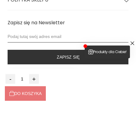
Zapisz się na Newsletter
Zadaj pytanie
ZAPISZ SIĘ
4.9
-
+
Na podstawie
6499
opinii
z całego okresu
DO KOSZYKA
Dołącz do nas
2026 © bodya.eu
Sklep internetowy
Shoper Premium