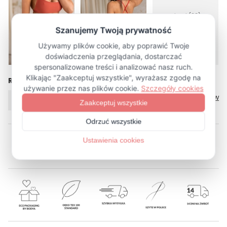
więcej (23)
Rozmiar
Tabela rozmiarów
XS/S
M/L
XL