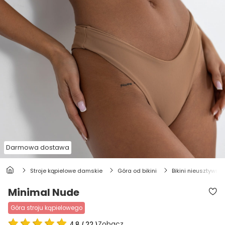
Darmowa dostawa
stroje kąpielowe damskie
góra od bikini
bikini nieusztywni
Minimal Nude
góra stroju kąpielowego
Zobacz
4.8
(
22
)