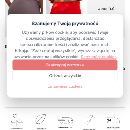
więcej (10)
Rozmiar
XS
S
M
L
XL
Tabela rozmiarów