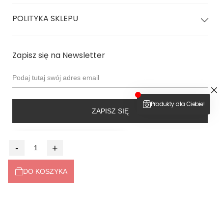
Kamila: 91 biodra | 64 talia | 88 biust | 173 wzrost
POLITYKA SKLEPU
nosi rozmiar M
Zapisz się na Newsletter
ZAPISZ SIĘ
4.9
-
+
Na podstawie
6525
opinii
z całego okresu
Dołącz do nas
DO KOSZYKA