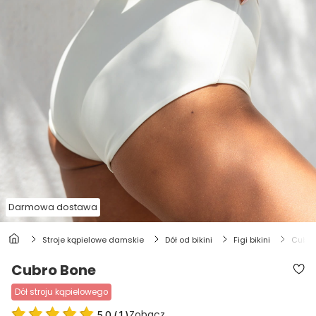
Darmowa dostawa
stroje kąpielowe damskie
dół od bikini
figi bikini
cubr
Cubro Bone
dół stroju kąpielowego
Zobacz
5.0
(
1
)