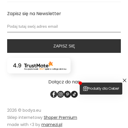
Zapisz się na Newsletter
ZAPISZ SIĘ
4.9
Na podstawie
6527
opinii
z całego okresu
Dołącz do nas
2026 © bodya.eu
Sklep internetowy
Shoper Premium
made with <3 by
mamezi.pl