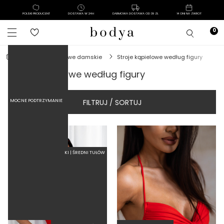
POLSKI PRODUCENT
DOSTAWA W 24H
DARMOWA DOSTAWA OD 39 ZŁ
14 DNI NA ZWROT
MOCNA KOMPRESJA TALII
stroje kąpielowe damskie
stroje kąpielowe według figury
stroje kąpielowe według figury
FILTRUJ / SORTUJ
MOCNE PODTRZYMANIE
KRÓTKI | ŚREDNI TUŁÓW