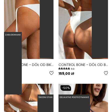
ZABUDOWANE
CLASSIC BONE - DÓŁ OD BIKINI WIĄZANY BIAŁY
CONTROL BONE - DÓŁ OD BIKINI WYSOKI STAN WIĄZANY WYCIĘTY BIAŁY
5.0
5.0
159,00 zł
159,00 zł
-50%
ŚREDNI STAN
DELIKATNE PODTRZYMANIE