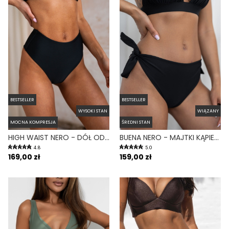
BESTSELLER
BESTSELLER
WYSOKI STAN
WIĄZANY
MOCNA KOMPRESJA
ŚREDNI STAN
HIGH WAIST NERO - DÓŁ OD BIKINI WYSOKI STAN FIGI CZARNY
BUENA NERO - MAJTKI KĄPIELOWE WIĄZANE CZARNY
4.8
5.0
169,00 zł
159,00 zł