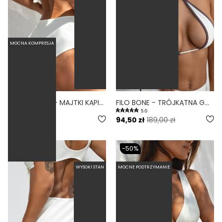
MOCNA KOMPRESJA
CUBRO BONE - MAJTKI KĄPIELOWE ZABUDOWANE BIAŁY
FILO BONE - TRÓJKĄTNA GÓRA OD BIKINI NA MAŁY BIUST BIAŁY
5.0
5.0
159,00 zł
94,50 zł
189,00 zł
-50%
WYSOKI STAN
MOCNE PODTRZYMANIE