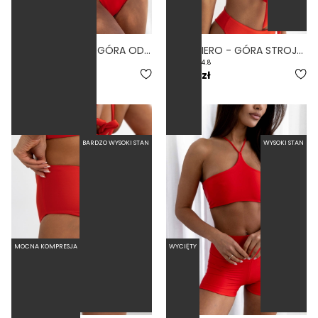
WIRES 2.0 FIERO - GÓRA OD BIKINI Z FISZBINAMI KIESZONKA NA WKŁADKI CZERWONY
WRAP FIERO - GÓRA STROJU KĄPIELOWEGO NA DUŻY BIUST REGULOWANY OBWÓD CZERWONY
5.0
4.8
269,00 zł
219,00 zł
BARDZO WYSOKI STAN
WYSOKI STAN
MOCNA KOMPRESJA
WYCIĘTY