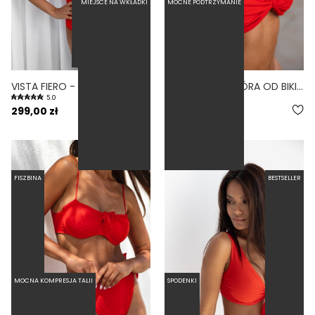
MIEJSCE NA WKŁADKI
MOCNE PODTRZYMANIE
VISTA FIERO - JEDNOCZĘŚCIOWY STRÓJ KĄPIELOWY MODELUJĄCY WYCIĘTY CZERWONY
WAVE FIERO - GÓRA OD BIKINI NA MAŁY BIUST WIĄZANA CZERWONY
5.0
4.7
299,00 zł
189,00 zł
FISZBINA
BESTSELLER
MOCNA KOMPRESJA TALII
SPODENKI