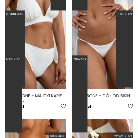
ŚREDNI STAN
NISKI STAN
NISKI STAN
WIĄZANY
BUENA BONE - MAJTKI KĄPIELOWE WIĄZANE BIAŁY
CHICA BONE - DÓŁ OD BIKINI NISKI STAN WIĄZANY BIAŁY
4.7
159,00 zł
139,00 zł
BESTSELLER
WYSOKI STAN