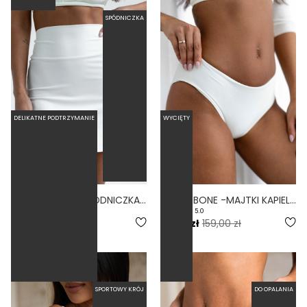
SPÓDNICZKA
DELIKATNE PODTRZYMANIE
WYCIĘTY
RUMBA BONE - SPÓDNICZKA KĄPIELOWA BIAŁY
SIMPLE BONE -MAJTKI KĄPIELOWE FIGI BIAŁY
5.0
159,00 zł
79,50 zł
159,00 zł
SPORTOWY KRÓJ
DO OPALANIA