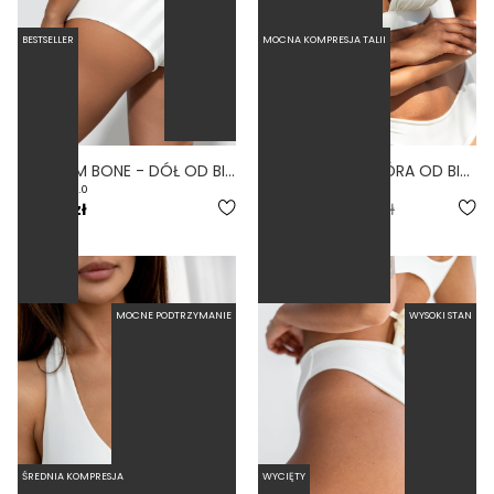
BESTSELLER
MOCNA KOMPRESJA TALII
FREEDOM BONE - DÓŁ OD BIKINI WYSOKI STAN ZABUDOWANY BIAŁY
GUAPA BONE - GÓRA OD BIKINI NA DUŻY BIUST WIĄZANA NA PLECACH BIAŁY
5.0
5.0
179,00 zł
109,50 zł
219,00 zł
MOCNE PODTRZYMANIE
WYSOKI STAN
ŚREDNIA KOMPRESJA
WYCIĘTY