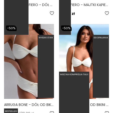
WYSOKIE LINKI FIERO - DÓŁ OD BIKINI WYSOKI STAN BRAZYLIANY CZERWONY
YOGA FIERO - MAJTKI KĄPIELOWE WYSOKI STAN SZORTY CZERWONY
4.0
179,00 zł
169,00 zł
-50%
-50%
WYSOKI STAN
DO OPALANIA
MOCNA KOMPRESJA TALII
ARRUGA BONE - DÓŁ OD BIKINI MARSZCZONY WYSOKI STAN BIAŁY
AURA BONE - DÓŁ OD BIKINI WYCIĘTY BRAZYLIJSKI BIAŁY
BESTSELLER