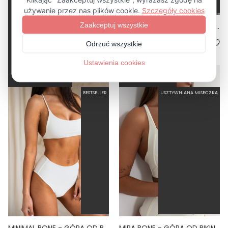
MARE BONE - MAJTKI KĄPIELOWE NA DUŻY BRZUCH WYSOKI STAN BIAŁY
MICRO BONE - DÓŁ MIKROBIKINI DO OPALANIA BIAŁY
5.0
5.0
179,00 zł
129,00 zł
BESTSELLER
USZTYWNIANA MISECZKA
MINIMAL BONE - GÓRA OD BIKINI NA MAŁY BIUST WIĄZANE PLECY BIAŁY
MIRA BONE - GÓRA OD BIKINI PUSH-UP USZTYWNIANA BIAŁY