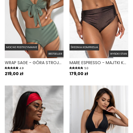
MOCNE PODTRZYMANIE
ŚREDNIA KOMPRESJA
BESTSELLER
WYSOKI STAN
WRAP SAGE - GÓRA STROJU KĄPIELOWEGO NA DUŻY BIUST REGULOWANY OBWÓD ZIELONY
MARE ESPRESSO - MAJTKI KĄPIELOWE NA DUŻY BRZUCH WYSOKI STAN BRĄZOWY
4.9
5.0
219,00 zł
179,00 zł