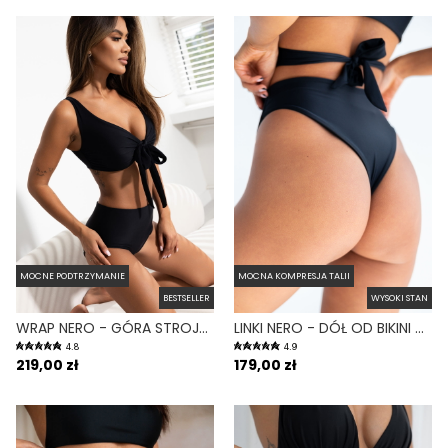
MOCNE PODTRZYMANIE
MOCNA KOMPRESJA TALII
BESTSELLER
WYSOKI STAN
WRAP NERO - GÓRA STROJU KĄPIELOWEGO NA DUŻY BIUST REGULOWANY OBWÓD CZARNY
LINKI NERO - DÓŁ OD BIKINI WYSOKI STAN BRAZYLIANY CZARNY
4.8
4.9
219,00 zł
179,00 zł