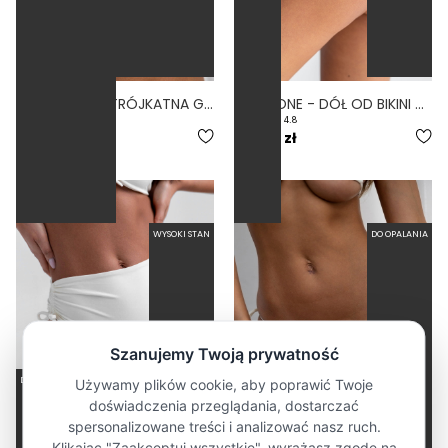
LINDA BONE - TRÓJKĄTNA GÓRA OD BIKINI NA DUŻY BIUST BIAŁY
LINKI BONE - DÓŁ OD BIKINI WYSOKI STAN BRAZYLIANY BIAŁY
5.0
4.8
239,00 zł
179,00 zł
WYSOKI STAN
DO OPALANIA
DELIKATNE PODTRZYMANIE
MOCNE PODTRZYMANIE