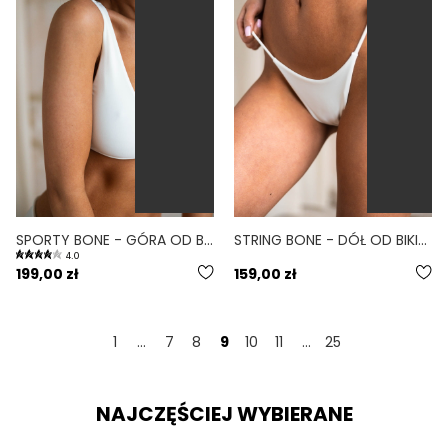
SPORTY BONE - GÓRA OD BIKINI NA MAŁY BIUST SPORTOWA BIAŁY
STRING BONE - DÓŁ OD BIKINI WYCIĘTY BIAŁY
4.0
199,00 zł
159,00 zł
1
...
7
8
9
10
11
...
25
NAJCZĘŚCIEJ WYBIERANE