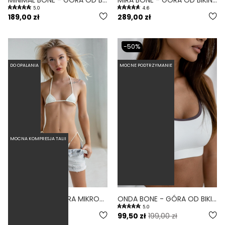
5.0
4.6
189,00 zł
289,00 zł
-50%
DO OPALANIA
MOCNE PODTRZYMANIE
MOCNA KOMPRESJA TALII
NANO BONE - GÓRA MIKROBIKINI DO OPALANIA BIAŁA
ONDA BONE - GÓRA OD BIKINI SPORTOWA BIAŁY
5.0
169,00 zł
99,50 zł
199,00 zł