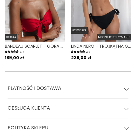
BESTSELLER
OPASKA
MOCNE PODTRZYMANIE
BANDEAU SCARLET - GÓRA OD BIKINI NA MAŁY BIUST OPASKA CZERWONY
LINDA NERO - TRÓJKĄTNA GÓRA OD BIKINI NA DUŻY BIUST CZARNY
4.7
4.9
189,00 zł
239,00 zł
PŁATNOŚĆ I DOSTAWA
OBSŁUGA KLIENTA
POLITYKA SKLEPU