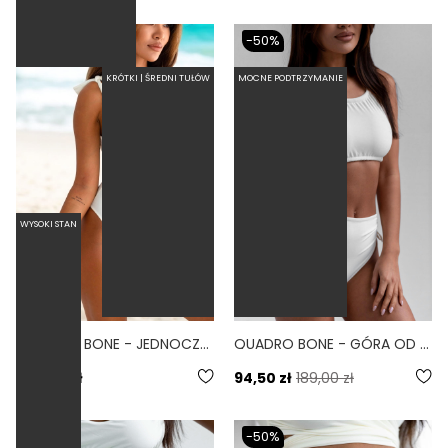
-50%
KRÓTKI | ŚREDNI TUŁÓW
MOCNE PODTRZYMANIE
WYSOKI STAN
PINACCLE BONE - JEDNOCZĘŚCIOWY STRÓJ KĄPIELOWY MODELUJĄCY WIĄZANY BIAŁY
QUADRO BONE - GÓRA OD BIKINI ZABUDOWANA BIAŁY
4.3
279,00 zł
94,50 zł
189,00 zł
-50%