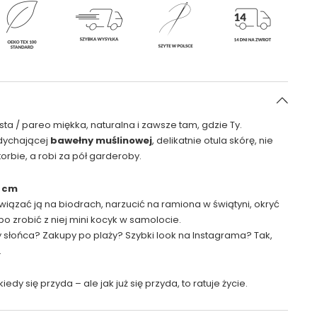
ta / pareo miękka, naturalna i zawsze tam, gdzie Ty.
dychającej
bawełny muślinowej
, delikatnie otula skórę, nie
orbie, a robi za pół garderoby.
5 cm
 związać ją na biodrach, narzucić na ramiona w świątyni, okryć
bo zrobić z niej mini kocyk w samolocie.
 słońca? Zakupy po plaży? Szybki look na Instagrama? Tak,
.
iedy się przyda – ale jak już się przyda, to ratuje życie.