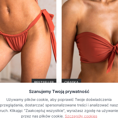
BESTSELLER
OPASKA
TIE TERRACOTTA - DÓŁ OD BIKINI WIĄZANY WYCIĘTY CEGLANY
189,00 zł