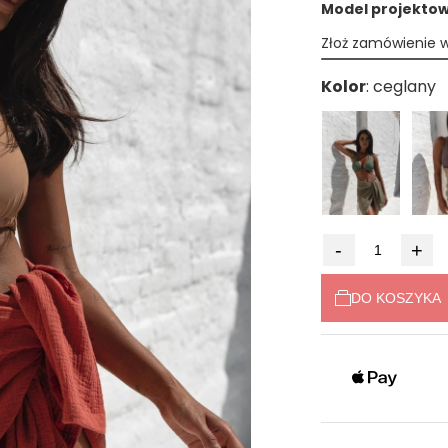
Model projektowa
Złoż zamówienie 
Kolor
-
+
DO KOSZYKA