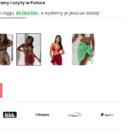
ny i szyty w Polsce
w ciągu
, a wyślemy je jeszcze dzisiaj!
8h 28m 58s