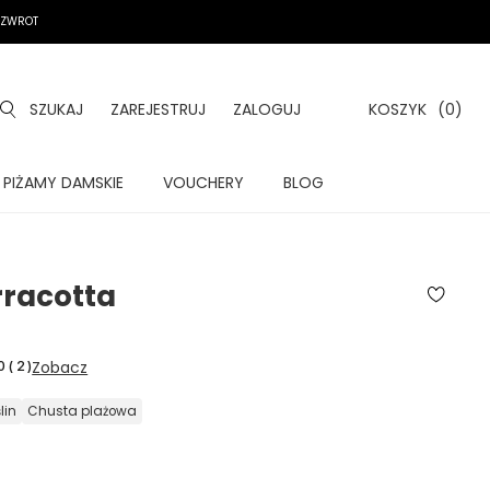
A ZWROT
SZUKAJ
ZAREJESTRUJ
ZALOGUJ
KOSZYK
(0)
PIŻAMY DAMSKIE
VOUCHERY
BLOG
rracotta
Zobacz
0
(
2
)
ślin
chusta plażowa