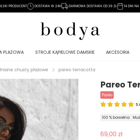
OLSKI PRODUCENT
DOSTAWA W 24H
DARMOWA DOSTAWA OD 39 ZŁ
14 DNI N
A PLAŻOWA
STROJE KĄPIELOWE DAMSKIE
AKCESORIA
łniane chusty plażowe
pareo terracotta
Pareo Te
pareo
5.
100 % bawełna
mu
69,00 zł