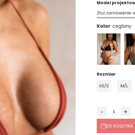
Model projektowa
Złoż zamówienie 
Kolor
Rozmiar
XS/S
M/L
-
+
DO KOSZYKA