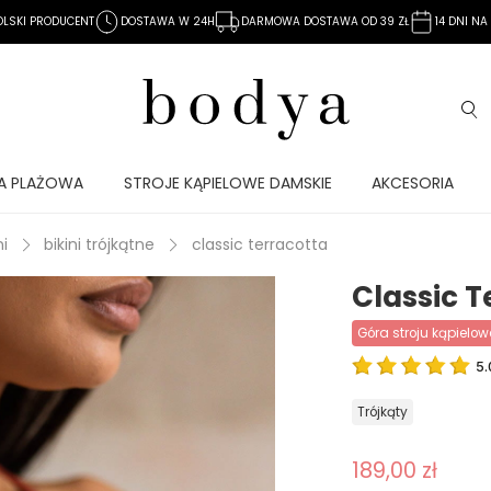
OLSKI PRODUCENT
DOSTAWA W 24H
DARMOWA DOSTAWA OD 39 ZŁ
14 DNI N
A PLAŻOWA
STROJE KĄPIELOWE DAMSKIE
AKCESORIA
ni
bikini trójkątne
classic terracotta
Classic T
góra stroju kąpielo
5.
trójkąty
189,00 zł