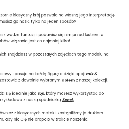
ornie klasyczny krój pozwala na własną jego interpretację-
 musisz go nosić tylko na jeden sposób?
isz wodze fantazji i pobawisz się nim przed lustrem a
obów wiązania jest co najmniej kilka!
nich znajdziesz w pozostałych zdjęciach tego modelu na
asowy i pasuje na każdą figurę a dzięki opcji
mix &
zestawić z dowolnie wybranym
dołem
z naszej kolekcji.
i się idealnie jako
top
, który możesz wykorzystać do
 przykładowo z naszą spódniczką
Sensi
.
wnież z klasycznych metek i zastąpiliśmy je drukiem
 aby nic Cię nie drapało w trakcie noszenia.