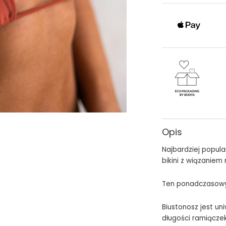
Opis
Najbardziej popular
bikini z wiązaniem 
Ten ponadczasowy 
Biustonosz jest un
długości ramiącze