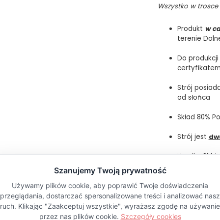
Wszystko w trosce 
Produkt
w ca
terenie Doln
Do produkcji
certyfikate
Strój posiad
od słońca
Skład 80% Po
Strój jest
dw
Kamila: 91 bio
miseczka C/D
Parametry
Kolor