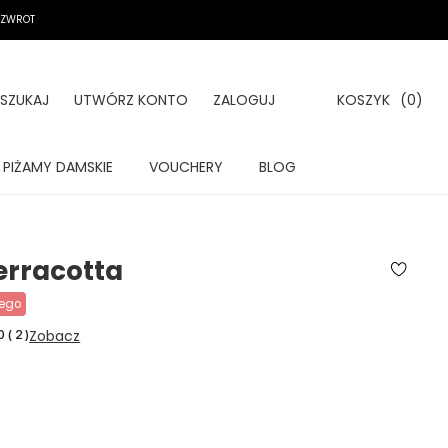
A ZWROT
SZUKAJ
UTWÓRZ KONTO
ZALOGUJ
KOSZYK
(0)
PIŻAMY DAMSKIE
VOUCHERY
BLOG
erracotta
wego
Zobacz
0
(
2
)