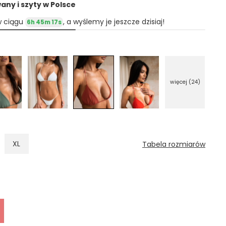
ny i szyty w Polsce
w ciągu
, a wyślemy je jeszcze dzisiaj!
6h 45m 16s
więcej (24)
XL
Tabela rozmiarów