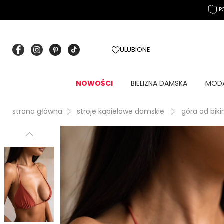
P
ULUBIONE
NOWOŚCI
BIELIZNA DAMSKA
MOD
strona główna
stroje kąpielowe damskie
góra od biki