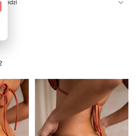
owiedzi
Kobieta
CARVICO
Pytania i odpowiedzi (0)
Gładki
XS/S, M/L, XL
standardowy (regular)
Ż
Zadaj pytanie
europejski (EU)
Kontrukcja dwuwarstwowa
Tak (UPF 50+)
:
Tak
Polska
Trójkąty
Nie