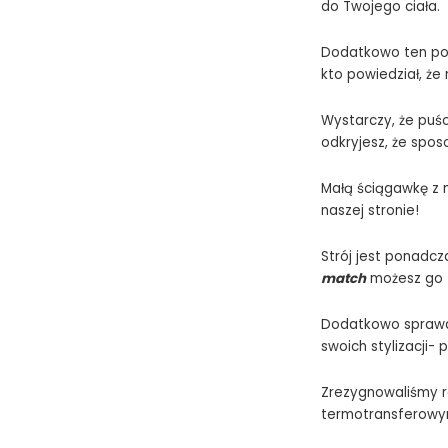
do Twojego ciała.
Dodatkowo ten poz
kto powiedział, że
Wystarczy, że puśc
odkryjesz, że spos
Małą ściągawkę z 
naszej stronie!
Strój jest ponadcz
match
możesz go 
Dodatkowo sprawdz
swoich stylizacji-
Zrezygnowaliśmy ró
termotransferowym,