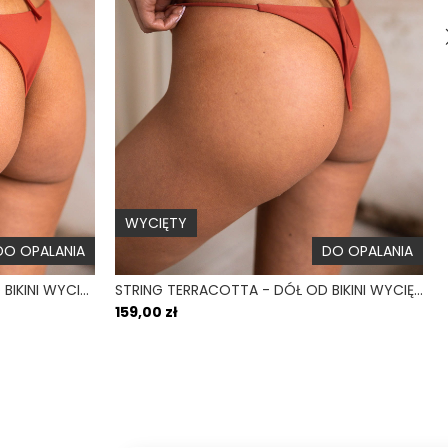
ki
Nie
Wiązane na szyi
Lekkie wsparcie
Na plecach, na szyi
 i mały obwód pod biustem
Tak
Nie
WYCIĘTY
DO OPALANIA
DO OPALANIA
THONG TERRACOTTA - DÓŁ OD BIKINI WYCIĘTY WIĄZANY CEGLANY
STRING TERRACOTTA - DÓŁ OD BIKINI WYCIĘTY CEGLANY
159,00 zł