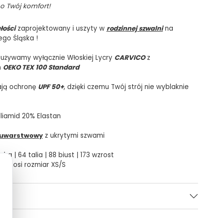
o Twój komfort!
łości
zaprojektowany i uszyty w
rodzinnej szwalni
na
ego Śląska !
 używamy wyłącznie Włoskiej Lycry
CARVICO
z
m
OEKO TEX 100 Standard
ają ochronę
UPF 50+
, dzięki czemu Twój strój nie wyblaknie
liamid 20% Elastan
uwarstwowy
z ukrytymi szwami
dra | 64 talia | 88 biust | 173 wzrost
 | nosi rozmiar XS/S
Ceglany