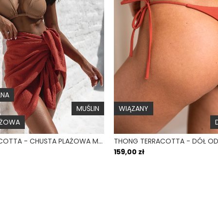
Kieszonka na wkład
Typ ramiączek
Wsparcie biustu
Wiązanie
Góra na duży biust
ŁNA
Błysk
MUŚLIN
WIĄZANY
AŻOWA
PAREO TERRACOTTA - CHUSTA PLAŻOWA MUŚLINOWA CEGLANA
159,00 zł