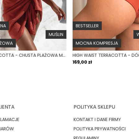
w stylu
Wiązanie
Pozdra
Góra na duży biust
ŁNA
BESTSELLER
Błysk
MUŚLIN
W
AŻOWA
MOCNA KOMPRESJA
PAREO TERRACOTTA - CHUSTA PLAŻOWA MUŚLINOWA CEGLANA
169,00 zł
Kamila
K
2024-07
Czy pojawi się 
LIENTA
POLITYKA SKLEPU
KLAMACJE
KONTAKT I DANE FIRMY
MIARÓW
POLITYKA PRYWATNOŚCI
REGULAMINY