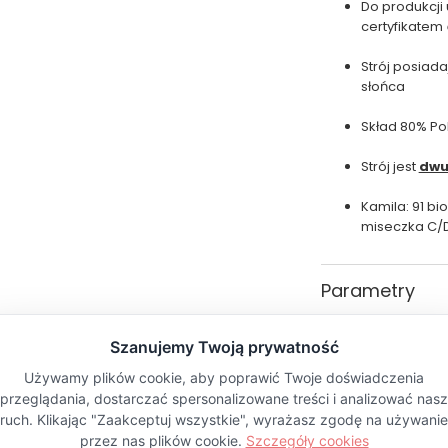
Do produkcji
certyfikatem
Strój posiad
słońca
Skład 80% Po
Strój jest
dwu
Kamila: 91 biod
miseczka C/D 
Parametry
Kolor
Pytania i odp
PŁEĆ
Materiał
Wzór