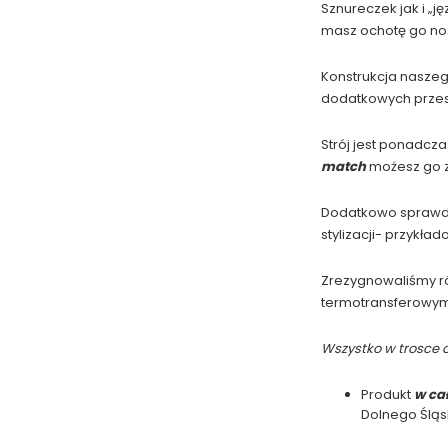
Sznureczek jak i „j
masz ochotę go nos
Konstrukcja naszego
dodatkowych przesz
Strój jest ponadcza
match
możesz go 
Dodatkowo sprawdzi
stylizacji- przykł
Zrezygnowaliśmy ró
termotransferowym, 
Wszystko w trosce o
Produkt
w ca
Dolnego Śląs