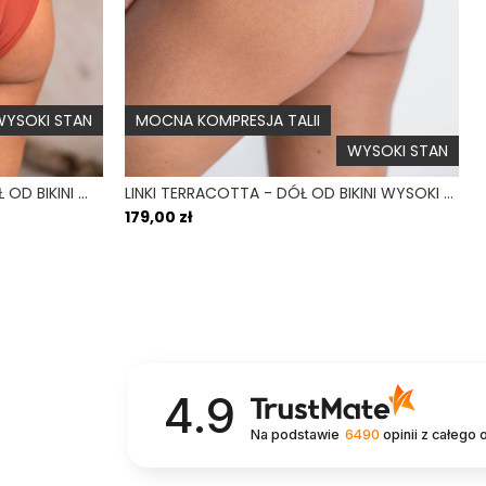
 opaski, która nie zapewnia mocnego podtrzymania.
Brak
wiam serdecznie, Cornelius
 i mały obwód pod biustem
Nie
Nie
YSOKI STAN
MOCNA KOMPRESJA TALII
Dodaj odpowiedź
WYSOKI STAN
HIGH WAIST TERRACOTTA - DÓŁ OD BIKINI WYSOKI STAN FIGI CEGLANY
LINKI TERRACOTTA - DÓŁ OD BIKINI WYSOKI STAN BRAZYLIANY CEGLANY
179,00 zł
0
0
-31
góra bandeau w kolorze jungle , sangria lub żółtym?
4.9
Dodaj odpowiedź
Na podstawie
6490
opinii
z całego 