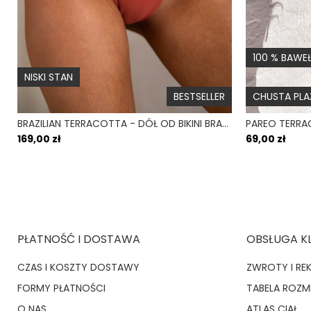
100 % BAWE
NISKI STAN
BESTSELLER
CHUSTA PL
BRAZILIAN TERRACOTTA - DÓŁ OD BIKINI BRAZYLIJSKI WYCIĘTY CEGLANY
169,00 zł
69,00 zł
PŁATNOŚĆ I DOSTAWA
OBSŁUGA K
CZAS I KOSZTY DOSTAWY
ZWROTY I RE
FORMY PŁATNOŚCI
TABELA ROZ
O NAS
ATLAS CIAŁ