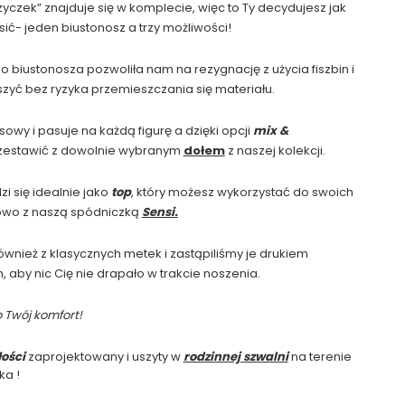
ęzyczek” znajduje się w komplecie, więc to Ty decydujesz jak
ić- jeden biustonosz a trzy możliwości!
 biustonosza pozwoliła nam na rezygnację z użycia fiszbin i
yć bez ryzyka przemieszczania się materiału.
sowy i pasuje na każdą figurę a dzięki opcji
mix &
zestawić z dowolnie wybranym
dołem
z naszej kolekcji.
 się idealnie jako
top
, który możesz wykorzystać do swoich
adowo z naszą spódniczką
Sensi
.
wnież z klasycznych metek i zastąpiliśmy je drukiem
aby nic Cię nie drapało w trakcie noszenia.
 Twój komfort!
łości
zaprojektowany i uszyty w
rodzinnej szwalni
na terenie
ka !