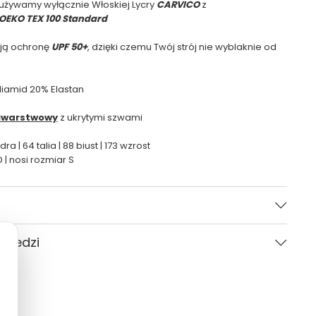
 używamy wyłącznie Włoskiej Lycry
CARVICO
z
OEKO TEX 100 Standard
ają ochronę
UPF 50+
, dzięki czemu Twój strój nie wyblaknie od
liamid 20% Elastan
warstwowy
z ukrytymi szwami
ra | 64 talia | 88 biust | 173 wzrost
| nosi rozmiar S
Ceglany
owiedzi
Kobieta
CARVICO
Pytania i odpowiedzi (4)
Gładki