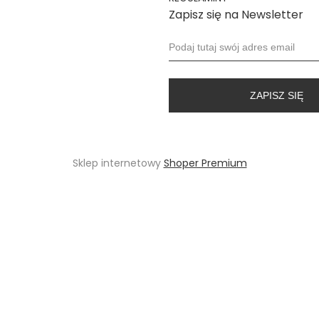
Zapisz się na Newsletter
Klaudia
K
2025-05
ZAPISZ SIĘ
Witam czy góra
Sklep internetowy
Shoper Premium
Tak! pr
podtrz