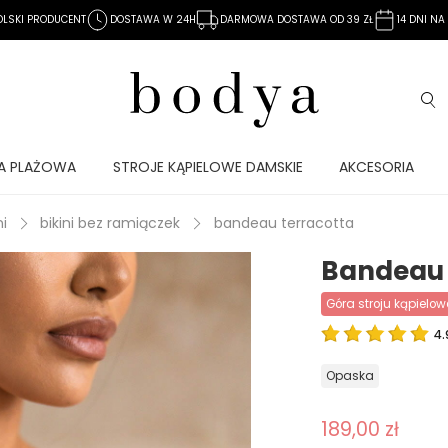
OLSKI PRODUCENT
DOSTAWA W 24H
DARMOWA DOSTAWA OD 39 ZŁ
14 DNI N
A PLAŻOWA
STROJE KĄPIELOWE DAMSKIE
AKCESORIA
ni
bikini bez ramiączek
bandeau terracotta
Bandeau 
góra stroju kąpielo
4.
opaska
189,00 zł