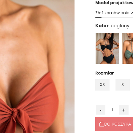
Model projektowa
Złoż zamówienie 
Kolor
Rozmiar
XS
S
-
+
DO KOSZYKA