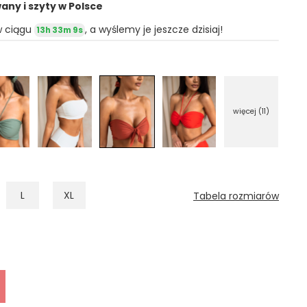
ny i szyty w Polsce
w ciągu
, a wyślemy je jeszcze dzisiaj!
13h 33m 7s
więcej (11)
L
XL
Tabela rozmiarów