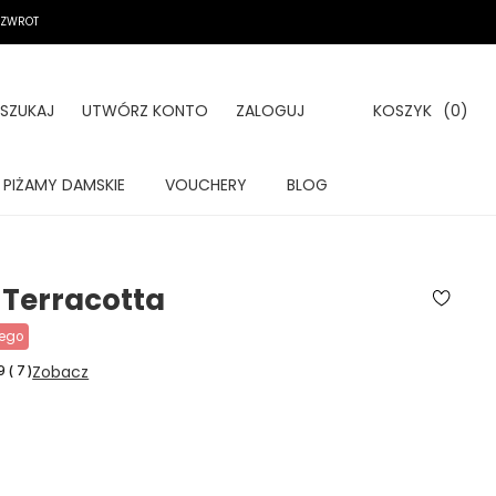
A ZWROT
SZUKAJ
UTWÓRZ KONTO
ZALOGUJ
KOSZYK
(0)
PIŻAMY DAMSKIE
VOUCHERY
BLOG
Terracotta
wego
Zobacz
9
(
7
)