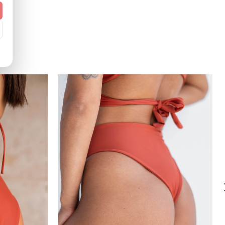
XS, S, M, L, XL
standardowy (regular)
Ż
Zadaj pytanie
europejski (EU)
Kontrukcja dwuwarstwowa
Tak (UPF 50+)
0
0
7-20
:
Tak
bandeau będzie pasowała ba rozmiar 75h,lub jakiś inny
Polska
Bandeau (opaska)
Nie
bodya.eu
0
0
2024-07-22
ki
Nie
Brak, na szyi
dobry! Góra Bandeau w rozmiarze M powinna być
ednia. Prosze pamiętać że model bandeau to góra bez
Lekkie wsparcie
ek i dodatkowej gumy. Jest to bardzo minimalistyczna góra