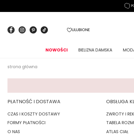
P
ULUBIONE
NOWOŚCI
BIELIZNA DAMSKA
MOD
strona główna
PŁATNOŚĆ I DOSTAWA
OBSŁUGA K
CZAS I KOSZTY DOSTAWY
ZWROTY I RE
FORMY PŁATNOŚCI
TABELA ROZ
O NAS
ATLAS CIAŁ