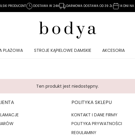
OLSKI PRODUCENT
DOSTAWA W 24H
DARMOWA DOSTAWA OD 39 ZŁ
14 DNI N
A PLAŻOWA
STROJE KĄPIELOWE DAMSKIE
AKCESORIA
Ten produkt jest niedostępny.
LIENTA
POLITYKA SKLEPU
KLAMACJE
KONTAKT I DANE FIRMY
MIARÓW
POLITYKA PRYWATNOŚCI
REGULAMINY