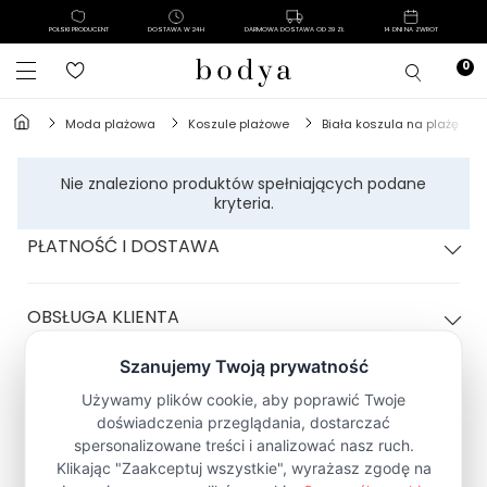
POLSKI PRODUCENT
DOSTAWA W 24H
DARMOWA DOSTAWA OD 39 ZŁ
14 DNI NA ZWROT
moda plażowa
koszule plażowe
biała koszula na plażę
Nie znaleziono produktów spełniających podane
kryteria.
PŁATNOŚĆ I DOSTAWA
OBSŁUGA KLIENTA
POLITYKA SKLEPU
Zapisz się na Newsletter