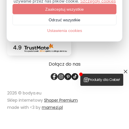
ZAPISZ SIĘ
4.9
Na podstawie
6514
opinii
z całego okresu
Dołącz do nas
2026 © bodya.eu
Sklep internetowy
Shoper Premium
made with <3 by
mamezi.pl