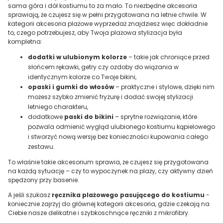
sama góra i dół kostiumu to za mało. To niezbędne akcesoria
sprawiają, że czujesz się w pełni przygotowana na letnie chwile. W
kategorii akcesoria plażowe wyprzedaż znajdziesz więc dokładnie
to, czego potrzebujesz, aby Twoja plażowa stylizacja była
kompletna:
dodatki w ulubionym kolorze
– takie jak chroniące przed
słońcem rękawki, getry czy ozdoby do wiązania w
identycznym kolorze co Twoje bikini,
opaski i gumki do włosów
– praktyczne i stylowe, dzięki nim
możesz szybko zmienić fryzurę i dodać swojej stylizacji
letniego charakteru,
dodatkowe
paski do bikini
– sprytne rozwiązanie, które
pozwala odmienić wygląd ulubionego kostiumu kąpielowego
i stworzyć nową wersję bez konieczności kupowania całego
zestawu.
To właśnie takie akcesorium sprawia, że czujesz się przygotowana
na każdą sytuację – czy to wypoczynek na plaży, czy aktywny dzień
spędzony przy basenie.
A jeśli szukasz
ręcznika plażowego pasującego do kostiumu
-
koniecznie zajrzyj do głównej kategorii akcesoria, gdzie czekają na
Ciebie nasze delikatne i szybkoschnące ręczniki z mikrofibry.