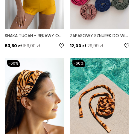
SHAKA TUCAN - RĘKAWY OCHRONNE NARAMIENNIK ŻÓŁTY
ZAPASOWY SZNUREK DO WIĄZANIA BIKINI LINDA ŻÓŁTY TUCAN
63,60 zł
159,00 zł
12,00 zł
29,99 zł
-60%
-60%