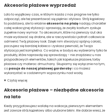
Akcesoria plażowe wyprzedaż
Lato to wyjątkowy czas, w którym każda z nas pragnie nie tylko
odpocząć, ale też prezentować się pięknie i stylowo. Strój kąpielowy
to podstawa, ale to właśnie
akcesoria na plażę
nadają charakter
całej wakacyjnej stylizacji i sprawiają, że zwykły kostium zyskuje
zupełnie nowy wymiar. To akcesorium, które na pierwszy rzut oka
może wydawać się drobne, ale w rzeczywistości potrafi całkowicie
odmienić Twój plażowy look. Dzięki nim stworzysz spójną całość,
poczujesz się bardziej kobieco i zyskasz pewność, że Twoja
stylizacja jest kompletna. Co ważne, w bodya.eu wybieramy tylko te
produkty, które naprawdę się sprawdzają – nie znajdziesz u nas
przypadkowych elementów, takich jak kapelusze plażowe, torby
plażowe czy materac dmuchany. Skupiamy się wyłącznie na tym,
co
pasuje do naszej plażowej garderoby
i co możesz
wykorzystać w codziennym wypoczynku nad wodą.
Czytaj więcej
Akcesoria plażowe – niezbędne akcesoria
na lato
Kiedy przygotowujesz walizkę na wakacje, pierwszym elementem
jest zawsze strój kąpielowy albo ulubione bikini. Ale dobrze wiesz, że