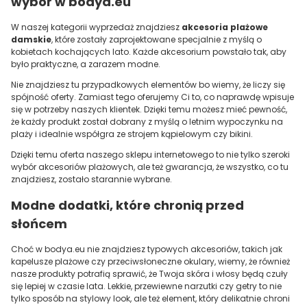
wybór w bodya.eu
W naszej kategorii wyprzedaż znajdziesz
akcesoria plażowe
damskie
, które zostały zaprojektowane specjalnie z myślą o
kobietach kochających lato. Każde akcesorium powstało tak, aby
było praktyczne, a zarazem modne.
Nie znajdziesz tu przypadkowych elementów bo wiemy, że liczy się
spójność oferty. Zamiast tego oferujemy Ci to, co naprawdę wpisuje
się w potrzeby naszych klientek. Dzięki temu możesz mieć pewność,
że każdy produkt został dobrany z myślą o letnim wypoczynku na
plaży i idealnie współgra ze strojem kąpielowym czy bikini.
Dzięki temu oferta naszego sklepu internetowego to nie tylko szeroki
wybór akcesoriów plażowych, ale też gwarancja, że wszystko, co tu
znajdziesz, zostało starannie wybrane.
Modne dodatki, które chronią przed
słońcem
Choć w bodya.eu nie znajdziesz typowych akcesoriów, takich jak
kapelusze plażowe czy przeciwsłoneczne okulary, wiemy, że również
nasze produkty potrafią sprawić, że Twoja skóra i włosy będą czuły
się lepiej w czasie lata. Lekkie, przewiewne narzutki czy getry to nie
tylko sposób na stylowy look, ale też element, który delikatnie chroni