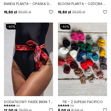
BANDA PLANTA - OPASKA DO WŁOSÓW ELASTYCZNA PRINT
BLOOM PLANTA - OZDOBA PLAŻOWA DO WIĄZANIA PRINT
15,60 zł
39,00 zł
15,60 zł
39,00 zł
-60%
-60%
DODATKOWY PASEK BIKINI TIE DO PERSONALIZACJI PRINT FLORA
TIE - 2 SUPEŁKI PACIFICO
5.0
5.0
12,00 zł
29,99 zł
6,00 zł
15,00 zł