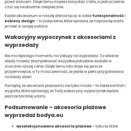
przed słońcem. Dzięki temu możesz korzystać z lata, a jednocześnie
czuć się swobodnie i bezpiecznie.
Każde akcesorium w naszej ofercie łączy w sobie
funkcjonalność
i
kobiecy design
– to połączenie, które sprawia, że naprawdę warto
je mieć w swojej walizce.
Wakacyjny wypoczynek z akcesoriami z
wyprzedaży
Nie ma lepszego momentu na zakupy niż wyprzedaż. To właśnie
wtedy możesz skompletować wszystkie potrzebne dodatki w
znacznie niższej cenie. Dzięki temu lato staje się jeszcze
przyjemniejsze, a Ty masz pewność, że jesteś w pełni przygotowana
na każdy dzień.
Pamiętaj, że akcesoria plażowe to nie tylko moda – to także komfort i
wygoda, które sprawiają, że Twój wakacyjny wypoczynek będzie
jeszcze bardziej udany.
Podsumowanie – akcesoria plażowe
wyprzedaż bodya.eu
wyselekcjonowane akcesoria plażowe
– tylko te, które