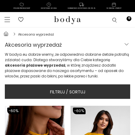
POLSKI PRODUCENT
DOSTAWA W 24H
DARMOWA DOSTAWA OD 39 ZŁ
14 DNI NA ZWROT
akcesoria wyprzedaż
akcesoria wyprzedaż
W bodya.eu dobrze wiemy, że odpowiednio dobrane detale potrafią
zdziałać cuda. Dlatego stworzyliśmy dla Ciebie kategorię
akcesoria plażowe wyprzedaż
, w której znajdziesz dodatki
plażowe dopasowane do naszego asortymentu – od opasek do
włosów, przez paski do bikini, po lekkie pareo i tuniki.
FILTRUJ / SORTUJ
-60%
-60%