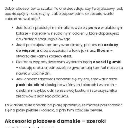
Dobór akcesoriów to sztuka. To one decydują, czy Twój plażowy look
będzie spójny i atrakcyjny. Jakie odpowiednie akcesoria warto
zabrać na wakacje?
Jeśli lubisz prostotę i minimalizm, wybierz
pareo
w ulubionym
kolorze – najlepiej w neutralnym odcieniu, które dopasujesz
do każdego stroju kąpielowego.
Jeżeli preferujesz romantyczne klimaty, postaw na
ozdoby
do wiązania
albo doczepiania takie jak nasz
Bloom
–
stworzą delikatny i kobiecy efekt.
Dla fanek wygody świetnym wyborem będą
opaski i gumki
– dodają uroku, a jednocześnie gwarantują komfort noszenia
nawet w upalne dni.
Jeśli chcesz zaszaleć i pobawić się stylem, sprawdź nasze
paski do bikini
dostępne w różnych kolorach i wzorach –
dzięki nim szybko odmienisz swój kostium i stworzysz kilka
zestawów z jednego produktu.
To właśnie takie dodatki na plażę sprawiają, że możesz prezentować
się na plaży pięknie i kobieco, a przy tym czuć się pewnie.
Akcesoria plażowe damskie – szeroki