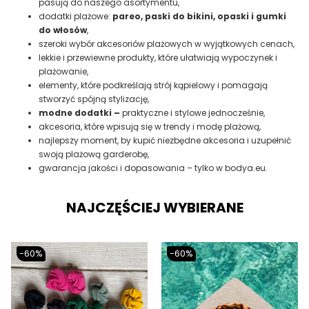
pasują do naszego asortymentu,
dodatki plażowe:
pareo, paski do bikini, opaski i gumki
do włosów
,
szeroki wybór akcesoriów plażowych w wyjątkowych cenach,
lekkie i przewiewne produkty, które ułatwiają wypoczynek i
plażowanie,
elementy, które podkreślają strój kąpielowy i pomagają
stworzyć spójną stylizację,
modne dodatki –
praktyczne i stylowe jednocześnie,
akcesoria, które wpisują się w trendy i modę plażową,
najlepszy moment, by kupić niezbędne akcesoria i uzupełnić
swoją plażową garderobę,
gwarancja jakości i dopasowania – tylko w bodya.eu.
NAJCZĘŚCIEJ WYBIERANE
-60%
-60%