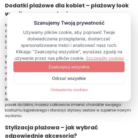
Dodatki plażowe dla kobiet – plażowy look
w najlepszym wydaniu
Nie da się ukryć – to właśnie dodatki plażowe nadają charakter
całości. Nawet najpiękniejszy strój kąpielowy staje się bardziej
wyjątkowy, kiedy połączysz go z dopasowanymi elementami. W
bodya.eu stawiamy na dodatki, które nie tylko dobrze wyglądają,
ale także są praktyczne i wygodne.
Wyobraź sobie sytuację: masz na sobie czarne bikini albo kostium
kąpielowy w jednolitym kolorze. Dodajesz do tego wzorzysty pasek i
nagle Twoja stylówka nabiera życia. To prosty sposób na to, by
wyróżnić się na plaży i pokazać, że wiesz, jak korzystać z mody
plażowej.
Podobnie działają opaski i gumki do włosów – to drobne detale,
które sprawiają, że włosy nie przeszkadzają podczas wiatru, a Ty
jednocześnie wyglądasz świeżo i kobieco. Jeśli dodasz do tego
pasek do bikini, możesz całkowicie zmienić charakter swojego
kostiumu kąpielowego i stworzyć stylowy zestaw w zupełnie nowym
wydaniu.
Stylizacja plażowa – jak wybrać
odpowiednie akcesoria?