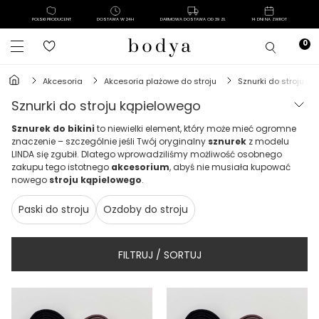
POLSKI PRODUCENT
DOSTAWA W 24H
DARMOWA DOSTAWA OD 39 ZŁ
14 DNI NA ZWROT
akcesoria
akcesoria plażowe do stroju
sznurki do stroju k
sznurki do stroju kąpielowego
Sznurek do bikini
to niewielki element, który może mieć ogromne
znaczenie – szczególnie jeśli Twój oryginalny
sznurek
z modelu
LINDA się zgubił. Dlatego wprowadziliśmy możliwość osobnego
zakupu tego istotnego
akcesorium
, abyś nie musiała kupować
nowego
stroju kąpielowego
.
Paski do stroju
Ozdoby do stroju
FILTRUJ / SORTUJ