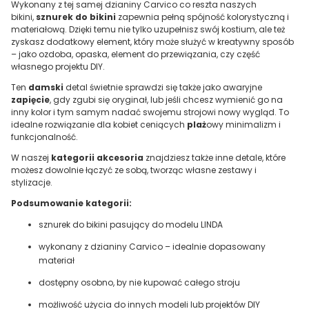
Wykonany z tej samej dzianiny Carvico co reszta naszych
bikini,
sznurek do bikini
zapewnia pełną spójność kolorystyczną i
materiałową. Dzięki temu nie tylko uzupełnisz swój kostium, ale też
zyskasz dodatkowy element, który może służyć w kreatywny sposób
– jako ozdoba, opaska, element do przewiązania, czy część
własnego projektu DIY.
Ten
damski
detal świetnie sprawdzi się także jako awaryjne
zapięcie
, gdy zgubi się oryginał, lub jeśli chcesz wymienić go na
inny kolor i tym samym nadać swojemu strojowi nowy wygląd. To
idealne rozwiązanie dla kobiet ceniących
plaż
owy minimalizm i
funkcjonalność.
W naszej
kategorii akcesoria
znajdziesz także inne detale, które
możesz dowolnie łączyć ze sobą, tworząc własne zestawy i
stylizacje.
Podsumowanie kategorii:
sznurek do bikini pasujący do modelu LINDA
wykonany z dzianiny Carvico – idealnie dopasowany
materiał
dostępny osobno, by nie kupować całego stroju
możliwość użycia do innych modeli lub projektów DIY