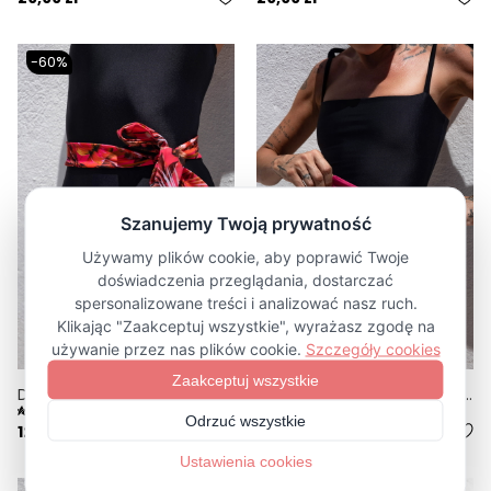
-60%
DODATKOWY PASEK BIKINI TIE DO PERSONALIZACJI PRINT FLORA
DODATKOWY PASEK BIKINI TIE DO PERSONALIZACJI RÓŻOWY ROSA
5.0
12,00 zł
29,99 zł
29,99 zł