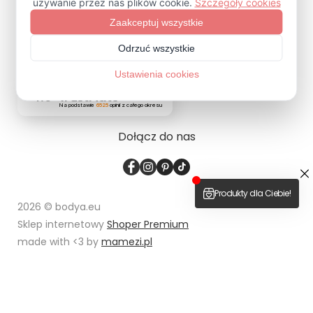
ZAPISZ SIĘ
4.9
Na podstawie
6525
opinii
z całego okresu
Dołącz do nas
2026 © bodya.eu
Sklep internetowy
Shoper Premium
made with <3 by
mamezi.pl