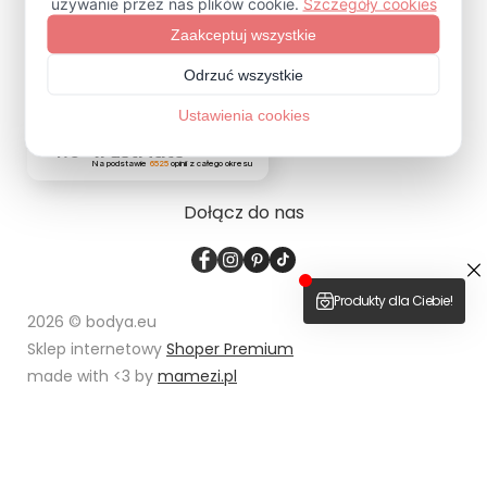
ZAPISZ SIĘ
4.9
Na podstawie
6525
opinii
z całego okresu
Dołącz do nas
2026 © bodya.eu
Sklep internetowy
Shoper Premium
made with <3 by
mamezi.pl