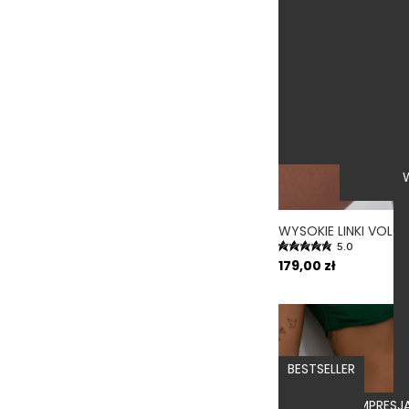
Zielony
(21)
Żółty
(6)
Złoty
(5)
Oliwkowy
(2)
Pistacjowy
(5)
5.0
179,00 zł
BESTSELLER
MOCNA KOMPRESJ