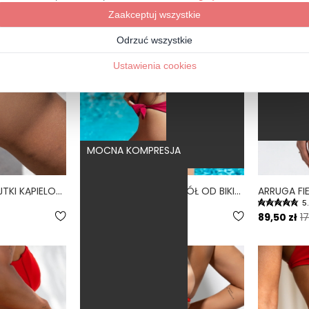
WYSOKI STAN
MOCNA KOMPRESJA
BUENA SANGRIA - MAJTKI KĄPIELOWE WIĄZANE BORDOWY
CONTROL SANGRIA - DÓŁ OD BIKINI WYSOKI STAN WIĄZANY WYCIĘTY BORDOWY
4.8
5
159,00 zł
89,50 zł
17