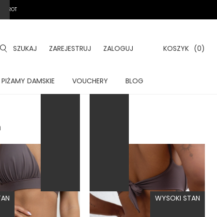
A ZWROT
SZUKAJ
ZAREJESTRUJ
ZALOGUJ
KOSZYK
(0)
WIĄZANY
WIĄZANY
PIŻAMY DAMSKIE
VOUCHERY
BLOG
n
TAN
WYSOKI STAN