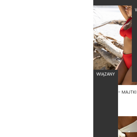
WIĄZANY
5.0
179,00 zł