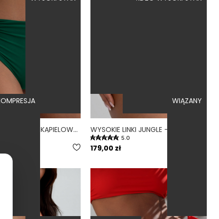
OMPRESJA
WIĄZANY
MARE JUNGLE - MAJTKI KĄPIELOWE NA DUŻY BRZUCH WYSOKI STAN ZIELONY
WYSOKIE LINKI JUNGLE - DÓŁ OD BIKINI WYSOKI STAN BRAZYLIANY ZIELONY
.0
5.0
179,00 zł
ER