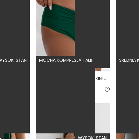
WYSOKI STAN
MOCNA KOMPRESJA TALII
ŚREDNIA
WYSOKIE LINKI VOLCANO - DÓŁ OD BIKINI WYSOKI STAN BRAZYLIANY FIOLETOWY
ARRUGA JUNGLE - DÓŁ OD BIKINI MARSZCZONY WYSOKI STAN ZIELONY
5.0
4
89,50 zł
179,00 zł
159,00 zł
A
WYSOKI STAN