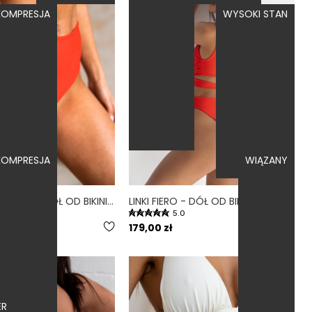
OMPRESJA
WYSOKI STAN
OMPRESJA
WIĄZANY
HIGH WAIST FIERO - DÓŁ OD BIKINI WYSOKI STAN FIGI CZERWONY
LINKI FIERO - DÓŁ OD BIKINI WYSOKI STAN BRAZYLIANY CZERWONY
.7
5.0
179,00 zł
ER