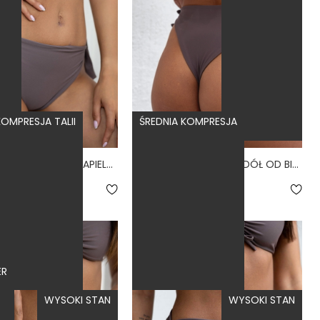
OMPRESJA TALII
ŚREDNIA KOMPRESJA
BUENA VOLCANO - MAJTKI KĄPIELOWE WIĄZANE FIOLETOWY
CONTROL VOLCANO - DÓŁ OD BIKINI WYSOKI STAN WIĄZANY WYCIĘTY FIOLETOWY
.9
4.9
159,00 zł
ER
WYSOKI STAN
WYSOKI STAN