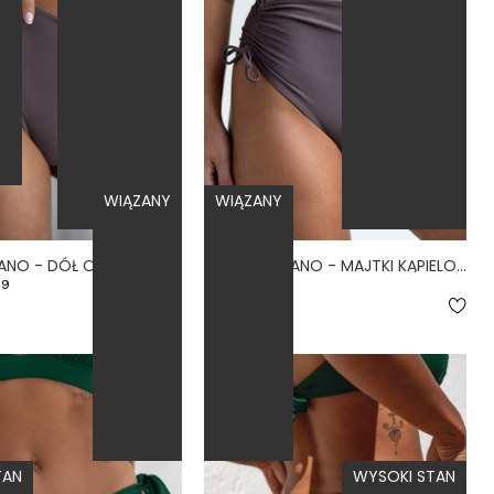
WIĄZANY
WIĄZANY
LINKI VOLCANO - DÓŁ OD BIKINI WYSOKI STAN BRAZYLIANY FIOLETOWY
MARE VOLCANO - MAJTKI KĄPIELOWE NA DUŻY BRZUCH WYSOKI STAN FIOLETOWY
.9
5.0
179,00 zł
TAN
WYSOKI STAN