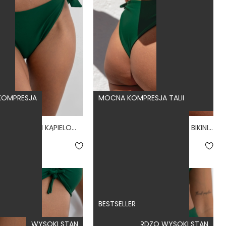
 KOMPRESJA
MOCNA KOMPRESJA TALII
BUENA JUNGLE - MAJTKI KĄPIELOWE WIĄZANE ZIELONY
CONTROL JUNGLE - DÓŁ OD BIKINI WYSOKI STAN WIĄZANY WYCIĘTY ZIELONY
.9
4.5
159,00 zł
BESTSELLER
WYSOKI STAN
BARDZO WYSOKI STAN