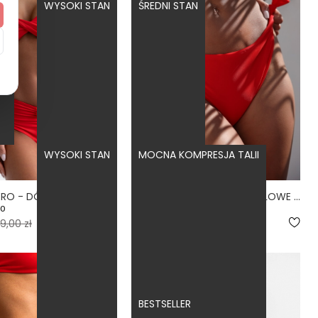
WYSOKI STAN
ŚREDNI STAN
WYSOKI STAN
MOCNA KOMPRESJA TALII
ARRUGA FIERO - DÓŁ OD BIKINI MARSZCZONY WYSOKI STAN CZERWONY
BUENA FIERO - MAJTKI KĄPIELOWE WIĄZANE CZERWONY
.0
5.0
9,00 zł
159,00 zł
BESTSELLER