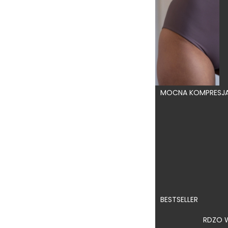
Cielisty
(9)
Fioletowy
(15)
Kremowy/ecru
(6)
Karmelowy
(3)
MOCNA KOMPRESJA 
Morski
(1)
Niebieski
(9)
5.0
Różowy wzór
(4)
179,00 zł
Różowy
(8)
Roślinny wzór
(4)
Tygrysi wzór
(4)
BESTSELLER
Tropikalny wzór
(4)
BARDZO 