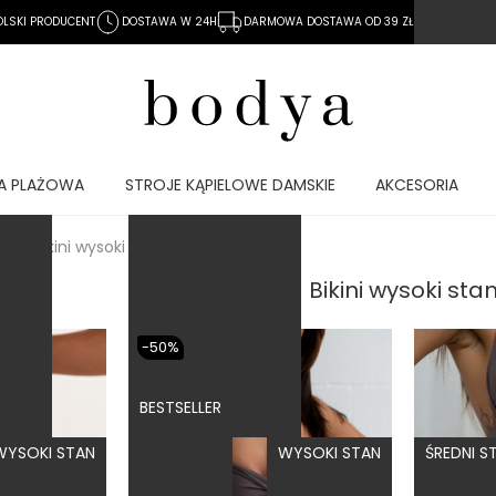
OLSKI PRODUCENT
DOSTAWA W 24H
DARMOWA DOSTAWA OD 39 ZŁ
14 DNI N
TALII
MOCNA KOMPRESJA
A PLAŻOWA
STROJE KĄPIELOWE DAMSKIE
AKCESORIA
bikini wysoki stan
Bikini wysoki sta
-50%
BESTSELLER
WYSOKI STAN
WYSOKI STAN
ŚREDNI S