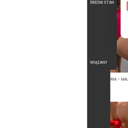
ŚREDNI STAN
WIĄZANY
4.7
159,00 zł