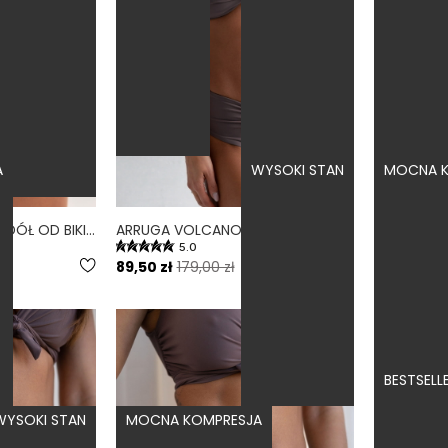
A
WYSOKI STAN
MOCNA K
WYSOKIE LINKI SAGE - DÓŁ OD BIKINI WYSOKI STAN BRAZYLIANY ZIELONY
ARRUGA VOLCANO - DÓŁ OD BIKINI MARSZCZONY WYSOKI STAN FIOLETOWY
5.0
4
89,50 zł
179,00 zł
159,00 zł
BESTSELL
WYSOKI STAN
MOCNA KOMPRESJA