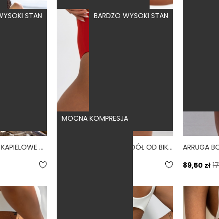
WYSOKI STAN
BARDZO WYSOKI STAN
MOCNA KOMPRESJA
MARE FIERO - MAJTKI KĄPIELOWE NA DUŻY BRZUCH WYSOKI STAN CZERWONY
WYSOKIE LINKI FIERO - DÓŁ OD BIKINI WYSOKI STAN BRAZYLIANY CZERWONY
4.0
179,00 zł
89,50 zł
17