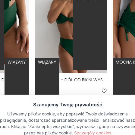
WIĄZANY
WIĄZANY
MOCNA K
HIGH WAIST JUNGLE - DÓŁ OD BIKINI WYSOKI STAN FIGI ZIELONY
LINKI JUNGLE - DÓŁ OD BIKINI WYSOKI STAN BRAZYLIANY ZIELONY
5.0
5
179,00 zł
179,00 zł
-50%
BESTSELL