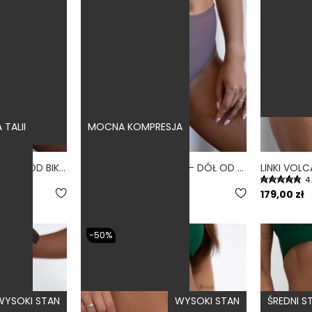
TALII
MOCNA KOMPRESJA
FREEDOM VOLCANO - DÓŁ OD BIKINI WYSOKI STAN ZABUDOWANY FIOLETOWY
HIGH WAIST VOLCANO - DÓŁ OD BIKINI WYSOKI STAN FIGI FIOLETOWY
4.8
4
169,00 zł
179,00 zł
-50%
WYSOKI STAN
WYSOKI STAN
ŚREDNI S