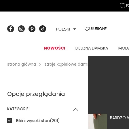
P
ULUBIONE
POLSKI
MOCNA KOMPRESJA 
NOWOŚCI
BIELIZNA DAMSKA
MOD
strona główna
stroje kąpielowe damskie
dół od bikini
Opcje przeglądania
KATEGORIE
BARDZO 
Bikini wysoki stan
(201)