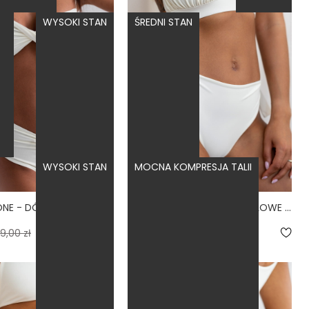
WYSOKI STAN
ŚREDNI STAN
WYSOKI STAN
MOCNA KOMPRESJA TALII
ARRUGA BONE - DÓŁ OD BIKINI MARSZCZONY WYSOKI STAN BIAŁY
BUENA BONE - MAJTKI KĄPIELOWE WIĄZANE BIAŁY
4.7
9,00 zł
159,00 zł