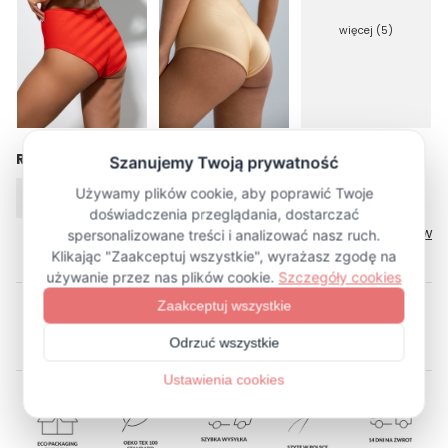
więcej (5)
Rozmiar
XS
S
M
L
XL
Tabela rozmiarów