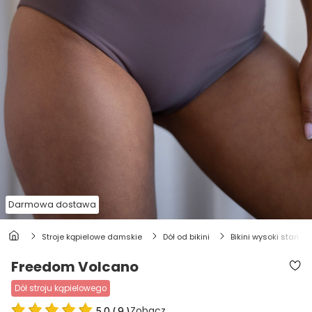
Darmowa dostawa
stroje kąpielowe damskie
dół od bikini
bikini wysoki stan
Freedom Volcano
dół stroju kąpielowego
Zobacz
5.0
(
9
)