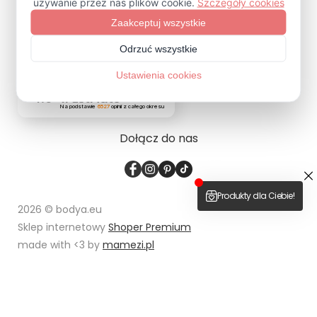
ZAPISZ SIĘ
4.9
Na podstawie
6527
opinii
z całego okresu
Dołącz do nas
2026 © bodya.eu
Sklep internetowy
Shoper Premium
made with <3 by
mamezi.pl