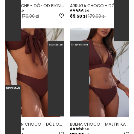
LINKI NOCHE - DÓŁ OD BIKINI WYSOKI STAN BRAZYLIANY NIEBIESKI
ARRUGA CHOCO - DÓŁ OD BIKINI MARSZCZONY WYSOKI STAN BRĄZOWY
5.0
5.0
71,60 zł
179,00 zł
89,50 zł
179,00 zł
BESTSELLER
ŚREDNI STAN
NISKI STAN
BRAZILIAN CHOCO - DÓŁ OD BIKINI BRAZYLIJSKI WYCIĘTY BRĄZOWY
BUENA CHOCO - MAJTKI KĄPIELOWE WIĄZANE BRĄZOWY
4.9
5.0