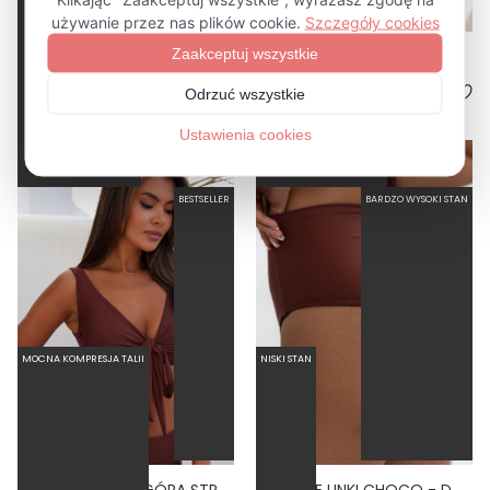
TIE CHOCO - GÓRA TRÓJKĄTNA OD BIKINI WIĄZANA NA SZYI BRĄZOWY
WIRES 2.0 CHOCO - GÓRA OD BIKINI Z FISZBINAMI KIESZONKA NA WKŁADKI BRĄZOWY
4.9
4.9
219,00 zł
269,00 zł
BESTSELLER
BARDZO WYSOKI STAN
MOCNA KOMPRESJA TALII
NISKI STAN
WRAP CHOCO - GÓRA STROJU KĄPIELOWEGO NA DUŻY BIUST REGULOWANY OBWÓD BRĄZOWY
WYSOKIE LINKI CHOCO - DÓŁ OD BIKINI WYSOKI STAN BRAZYLIANY BRĄZOWY