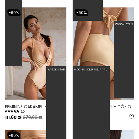
-60%
-60%
WYSOKI STAN
WYSOKI STAN
MOCNA KOMPRESJA TALII
FEMININE CARAMEL - JEDNOCZĘŚCIOWY STRÓJ KĄPIELOWY MODELUJĄCY WIĄZANY NA SZYI KARMELOWY
FREEDOM CARAMEL - DÓŁ OD BIKINI WYSOKI STAN ZABUDOWANY KARMELOWY
5.0
5.0
111,60 zł
279,00 zł
71,60 zł
179,00 zł
-60%