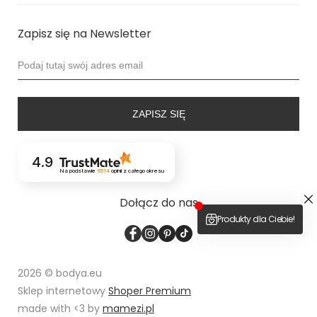
Zapisz się na Newsletter
ZAPISZ SIĘ
4.9
Na podstawie
6514
opinii
z całego okresu
Dołącz do nas
2026 © bodya.eu
Sklep internetowy
Shoper Premium
made with <3 by
mamezi.pl