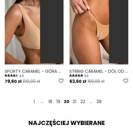
SPORTY CARAMEL - GÓRA OD BIKINI NA MAŁY BIUST SPORTOWA KARMELOWY
STRING CARAMEL - DÓŁ OD BIKINI WYCIĘTY KARMELOWY
4.3
5.0
79,60 zł
199,00 zł
63,60 zł
159,00 zł
1
...
18
19
20
21
22
...
28
NAJCZĘŚCIEJ WYBIERANE