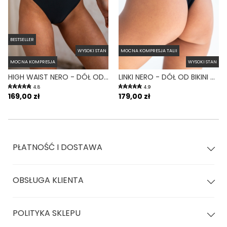
BESTSELLER
WYSOKI STAN
MOCNA KOMPRESJA TALII
MOCNA KOMPRESJA
WYSOKI STAN
HIGH WAIST NERO - DÓŁ OD BIKINI WYSOKI STAN FIGI CZARNY
LINKI NERO - DÓŁ OD BIKINI WYSOKI STAN BRAZYLIANY CZARNY
4.8
4.9
169,00 zł
179,00 zł
PŁATNOŚĆ I DOSTAWA
OBSŁUGA KLIENTA
POLITYKA SKLEPU