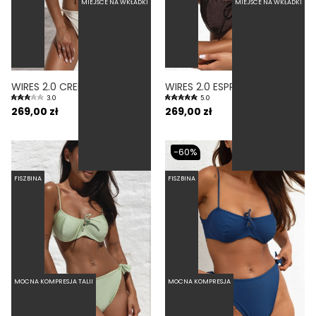
MIEJSCE NA WKŁADKI
MIEJSCE NA WKŁADKI
WIRES 2.0 CREMA - GÓRA OD BIKINI Z FISZBINAMI KIESZONKA NA WKŁADKI KREMOWY
WIRES 2.0 ESPRESSO - GÓRA OD BIKINI Z FISZBINAMI KIESZONKA NA WKŁADKI BRĄZOWY
3.0
5.0
269,00 zł
269,00 zł
-60%
FISZBINA
FISZBINA
MOCNA KOMPRESJA TALII
MOCNA KOMPRESJA