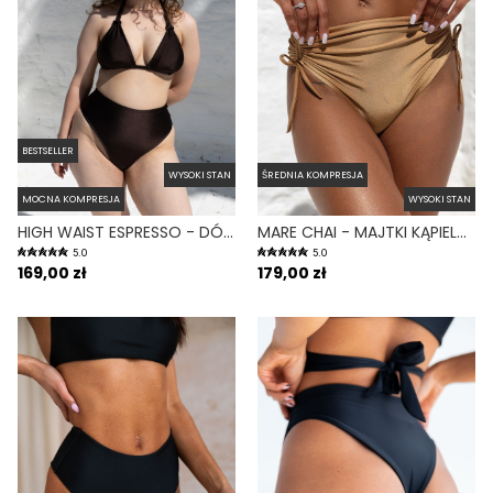
BESTSELLER
WYSOKI STAN
ŚREDNIA KOMPRESJA
MOCNA KOMPRESJA
WYSOKI STAN
HIGH WAIST ESPRESSO - DÓŁ OD BIKINI WYSOKI STAN FIGI BRĄZOWY
MARE CHAI - MAJTKI KĄPIELOWE NA DUŻY BRZUCH WYSOKI STAN ZŁOTY
5.0
5.0
169,00 zł
179,00 zł