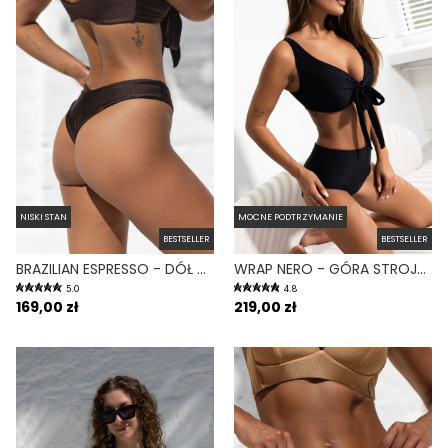
NISKI STAN
MOCNE PODTRZYMANIE
BESTSELLER
BESTSELLER
BRAZILIAN ESPRESSO - DÓŁ OD BIKINI BRAZYLIJSKI WYCIĘTY BRĄZOWY
WRAP NERO - GÓRA STROJU KĄPIELOWEGO NA DUŻY BIUST REGULOWANY OBWÓD CZARNY
5.0
4.8
169,00 zł
219,00 zł