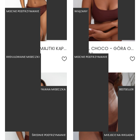
MOCNE PODTRZYMANIE
WIĄZANY
MARE CHOCO - MAJTKI KĄPIELOWE NA DUŻY BRZUCH WYSOKI STAN BRĄZOWY
MINIMAL CHOCO - GÓRA OD BIKINI NA MAŁY BIUST WIĄZANE PLECY BRĄZOWY
4.5
5.0
REGULOWANE MISECZKI
MOCNE PODTRZYMANIE
179,00 zł
189,00 zł
USZTYWNIANA MISECZKA
BESTSELLER
ŚREDNIE PODTRZYMANIE
MIEJSCE NA WKŁADKI