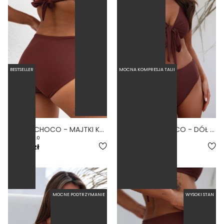
BESTSELLER
MOCNA KOMPRESJA TALII
CUBRO CHOCO - MAJTKI KĄPIELOWE ZABUDOWANE BRĄZOWY
HIGH WAIST CHOCO - DÓŁ OD BIKINI WYSOKI STAN FIGI BRĄZOWY
4.0
4.5
159,00 zł
169,00 zł
MOCNE PODTRZYMANIE
WYSOKI STAN