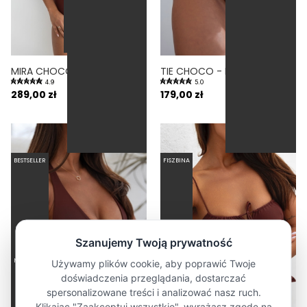
MIRA CHOCO - GÓRA OD BIKINI PUSH-UP USZTYWNIANA BRĄZOWY
TIE CHOCO - DÓŁ OD BIKINI WIĄZANY WYCIĘTY BRĄZOWY
4.9
5.0
289,00 zł
179,00 zł
BESTSELLER
FISZBINA
MOCNE PODTRZYMANIE
MOCNA KOMPRESJA TALII