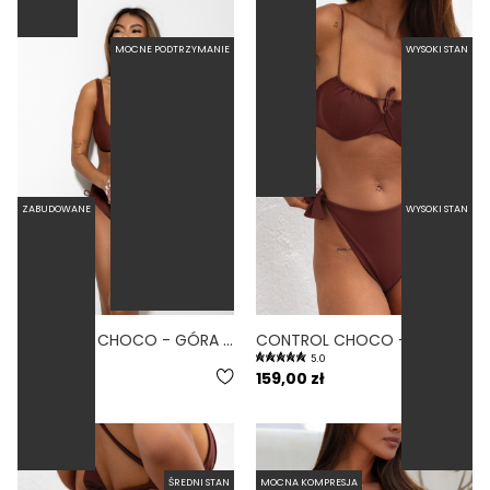
MOCNE PODTRZYMANIE
WYSOKI STAN
ZABUDOWANE
WYSOKI STAN
COMODO CHOCO - GÓRA OD BIKINI NA DUŻY BIUST ZABUDOWANA BRĄZOWY
CONTROL CHOCO - DÓŁ OD BIKINI WYSOKI STAN WIĄZANY WYCIĘTY BRĄZOWY
5.0
5.0
219,00 zł
159,00 zł
ŚREDNI STAN
MOCNA KOMPRESJA