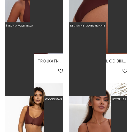
ŚREDNIA KOMPRESJA
DELIKATNE PODTRZYMANIE
LINDA CHOCO - TRÓJKĄTNA GÓRA OD BIKINI NA DUŻY BIUST BRĄZOWY
LINKI CHOCO - DÓŁ OD BIKINI WYSOKI STAN BRAZYLIANY BRĄZOWY
5.0
5.0
239,00 zł
179,00 zł
WYSOKI STAN
BESTSELLER