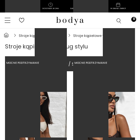
POLSKI PRODUCENT
DOSTAWA W 24H
DARMOWA DOSTAWA OD 39 ZŁ
14 DNI NA ZWROT
MIEJSCE NA WKŁADKI
MIEJSCE NA WKŁADKI
stroje kąpielowe damskie
stroje kąpielowe według stylu
stroje kąpielowe według stylu
FILTRUJ / SORTUJ
MOCNE PODTRZYMANIE
MOCNE PODTRZYMANIE
FISZBINA
FISZBINA