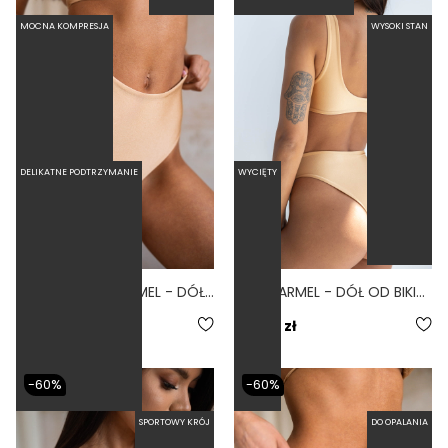
MOCNA KOMPRESJA
WYSOKI STAN
DELIKATNE PODTRZYMANIE
WYCIĘTY
HIGH WAIST CARAMEL - DÓŁ OD BIKINI WYSOKI STAN FIGI KARMELOWY
LINKI CARMEL - DÓŁ OD BIKINI WYSOKI STAN BRAZYLIANY ZŁOTY
67,60 zł
169,00 zł
179,00 zł
-60%
-60%
SPORTOWY KRÓJ
DO OPALANIA