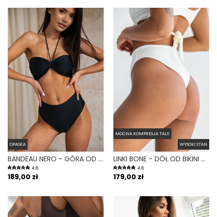
MOCNA KOMPRESJA TALII
OPASKA
WYSOKI STAN
BANDEAU NERO - GÓRA OD BIKINI NA MAŁY BIUST OPASKA CZARNY
LINKI BONE - DÓŁ OD BIKINI WYSOKI STAN BRAZYLIANY BIAŁY
4.8
4.8
189,00 zł
179,00 zł