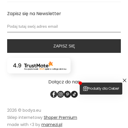
Zapisz się na Newsletter
ZAPISZ SIĘ
4.9
Na podstawie
6525
opinii
z całego okresu
Dołącz do nas
2026 © bodya.eu
Sklep internetowy
Shoper Premium
made with <3 by
mamezi.pl