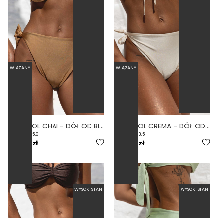
WIĄZANY
WIĄZANY
CONTROL CHAI - DÓŁ OD BIKINI WYSOKI STAN WIĄZANY WYCIĘTY ZŁOTY
CONTROL CREMA - DÓŁ OD BIKINI WYSOKI STAN WIĄZANY WYCIĘTY KREMOWY
5.0
3.5
159,00 zł
159,00 zł
WYSOKI STAN
WYSOKI STAN