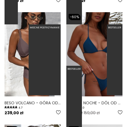
239,00 zł
239,00 zł
-60%
MOCNE PODTRZYMANIE
BESTSELLER
BESTSELLER
BESO VOLCANO - GÓRA OD BIKINI Z FISZBINAMI FIOLETOWY
CLASSIC NOCHE - DÓŁ OD BIKINI WIĄZANY NIEBIESKI
4.7
4.0
239,00 zł
63,60 zł
159,00 zł