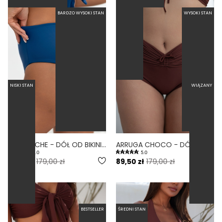
BARDZO WYSOKI STAN
WYSOKI STAN
NISKI STAN
WIĄZANY
LINKI NOCHE - DÓŁ OD BIKINI WYSOKI STAN BRAZYLIANY NIEBIESKI
ARRUGA CHOCO - DÓŁ OD BIKINI MARSZCZONY WYSOKI STAN BRĄZOWY
5.0
5.0
71,60 zł
179,00 zł
89,50 zł
179,00 zł
BESTSELLER
ŚREDNI STAN