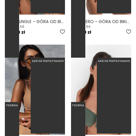
BESO JUNGLE - GÓRA OD BIKINI Z FISZBINAMI ZIELONY
BESO NERO - GÓRA OD BIKINI Z FISZBINAMI CZARNY
5.0
5.0
239,00 zł
239,00 zł
MOCNE PODTRZYMANIE
MOCNE PODTRZYMANIE
FISZBINA
FISZBINA