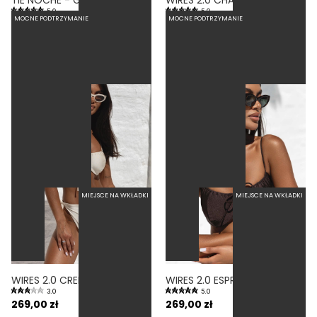
5.0
5.0
MOCNE PODTRZYMANIE
MOCNE PODTRZYMANIE
87,60 zł
219,00 zł
269,00 zł
FISZBINA
FISZBINA
MIEJSCE NA WKŁADKI
MIEJSCE NA WKŁADKI
WIRES 2.0 CREMA - GÓRA OD BIKINI Z FISZBINAMI KIESZONKA NA WKŁADKI KREMOWY
WIRES 2.0 ESPRESSO - GÓRA OD BIKINI Z FISZBINAMI KIESZONKA NA WKŁADKI BRĄZOWY
3.0
5.0
269,00 zł
269,00 zł