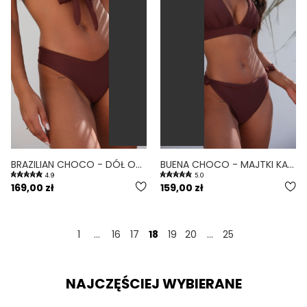
BRAZILIAN CHOCO - DÓŁ OD BIKINI BRAZYLIJSKI WYCIĘTY BRĄZOWY
BUENA CHOCO - MAJTKI KĄPIELOWE WIĄZANE BRĄZOWY
4.9
5.0
169,00 zł
159,00 zł
1
...
16
17
18
19
20
...
25
NAJCZĘŚCIEJ WYBIERANE