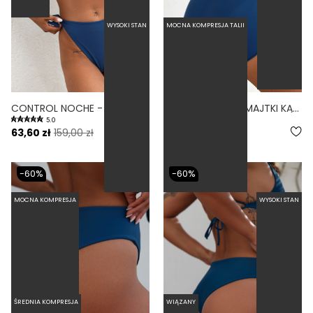
WYSOKI STAN
MOCNA KOMPRESJA TALII
CONTROL NOCHE - DÓŁ OD BIKINI WYSOKI STAN WIĄZANY WYCIĘTY NIEBIESKI
CUBRO NOCHE - MAJTKI KĄPIELOWE ZABUDOWANE NIEBIESKI
5.0
5.0
63,60 zł
159,00 zł
63,60 zł
159,00 zł
-60%
-60%
MOCNA KOMPRESJA
WYSOKI STAN
ŚREDNIA KOMPRESJA
WIĄZANY