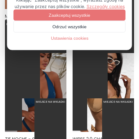
MARE NOCHE - MAJTKI KĄPIELOWE NA DUŻY BRZUCH WYSOKI STAN NIEBIESKI
TIE NOCHE - DÓŁ OD BIKINI WIĄZANY WYCIĘTY NIEBIESKI
4.9
5.0
MOCNE PODTRZYMANIE
MOCNE PODTRZYMANIE
71,60 zł
179,00 zł
71,60 zł
179,00 zł
-60%
BESTSELLER
FISZBINA
MIEJSCE NA WKŁADKI
MIEJSCE NA WKŁADKI
TIE NOCHE - GÓRA TRÓJKĄTNA OD BIKINI WIĄZANA NA SZYI NIEBIESKI
WIRES 2.0 CHAI - GÓRA OD BIKINI Z FISZBINAMI KIESZONKA NA WKŁADKI ZŁOTY