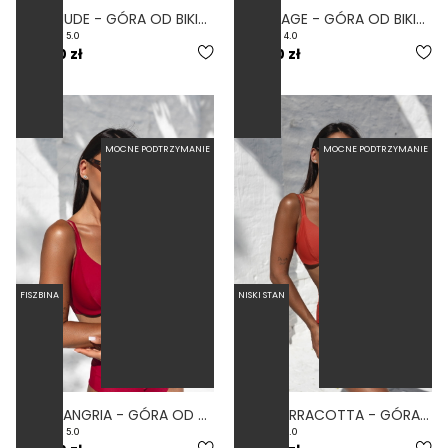
BESO NUDE - GÓRA OD BIKINI Z FISZBINAMI CIELISTY
BESO SAGE - GÓRA OD BIKINI Z FISZBINAMI ZIELONY
5.0
4.0
239,00 zł
239,00 zł
MOCNE PODTRZYMANIE
MOCNE PODTRZYMANIE
FISZBINA
NISKI STAN
BESO SANGRIA - GÓRA OD BIKINI Z FISZBINAMI BORDOWY
BESO TERRACOTTA - GÓRA OD BIKINI Z FISZBINAMI CEGLANY
5.0
5.0