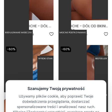
HIGH WAIST NOCHE - DÓŁ OD BIKINI WYSOKI STAN FIGI NIEBIESKI
LINKI NOCHE - DÓŁ OD BIKINI WYSOKI STAN BRAZYLIANY NIEBIESKI
5.0
5.0
REGULOWANE MISECZKI
MOCNE PODTRZYMANIE
67,60 zł
169,00 zł
71,60 zł
179,00 zł
-60%
-60%
WYSOKI STAN
BESTSELLER
ŚREDNIE PODTRZYMANIE
MIEJSCE NA WKŁADKI