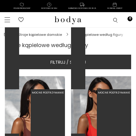
POLSKI PRODUCENT
DOSTAWA W 24H
DARMOWA DOSTAWA OD 39 ZŁ
14 DNI NA ZWROT
FISZBINA
FISZBINA
stroje kąpielowe damskie
stroje kąpielowe według figury
stroje kąpielowe według figury
FILTRUJ / SORTUJ
MOCNE PODTRZYMANIE
MOCNE PODTRZYMANIE