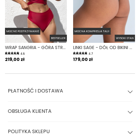
MOCNE PODTRZYMANIE
MOCNA KOMPRESJA TALII
BESTSELLER
WYSOKI STAN
WRAP SANGRIA - GÓRA STROJU KĄPIELOWEGO NA DUŻY BIUST REGULOWANY OBWÓD BORDOWY
LINKI SAGE - DÓŁ OD BIKINI WYSOKI STAN BRAZYLIANY ZIELONY
4.8
4.7
219,00 zł
179,00 zł
PŁATNOŚĆ I DOSTAWA
OBSŁUGA KLIENTA
POLITYKA SKLEPU