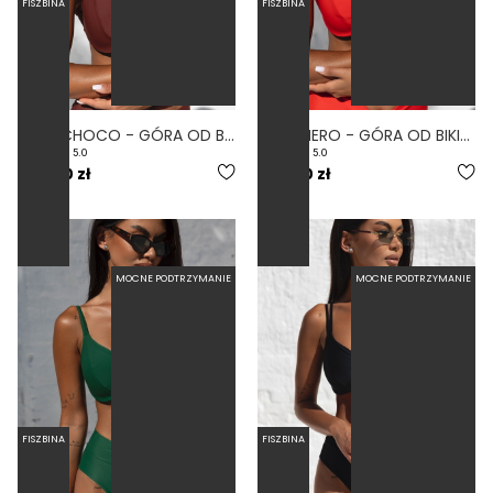
FISZBINA
FISZBINA
BESO CHOCO - GÓRA OD BIKINI Z FISZBINAMI BRĄZOWY
BESO FIERO - GÓRA OD BIKINI Z FISZBINAMI CZERWONY
5.0
5.0
239,00 zł
239,00 zł
MOCNE PODTRZYMANIE
MOCNE PODTRZYMANIE
FISZBINA
FISZBINA