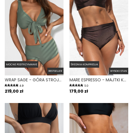
MOCNE PODTRZYMANIE
ŚREDNIA KOMPRESJA
BESTSELLER
WYSOKI STAN
WRAP SAGE - GÓRA STROJU KĄPIELOWEGO NA DUŻY BIUST REGULOWANY OBWÓD ZIELONY
MARE ESPRESSO - MAJTKI KĄPIELOWE NA DUŻY BRZUCH WYSOKI STAN BRĄZOWY
4.9
5.0
219,00 zł
179,00 zł