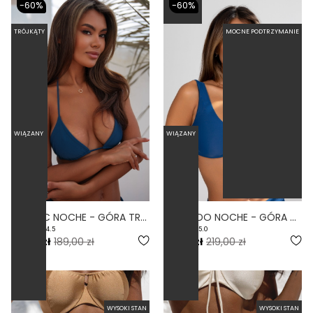
-60%
-60%
TRÓJKĄTY
MOCNE PODTRZYMANIE
WIĄZANY
WIĄZANY
CLASSIC NOCHE - GÓRA TRÓJKĄTNA OD BIKINI WIĄZANA NIEBIESKI
COMODO NOCHE - GÓRA OD BIKINI NA DUŻY BIUST ZABUDOWANA NIEBIESKI
4.5
5.0
75,60 zł
189,00 zł
87,60 zł
219,00 zł
WYSOKI STAN
WYSOKI STAN