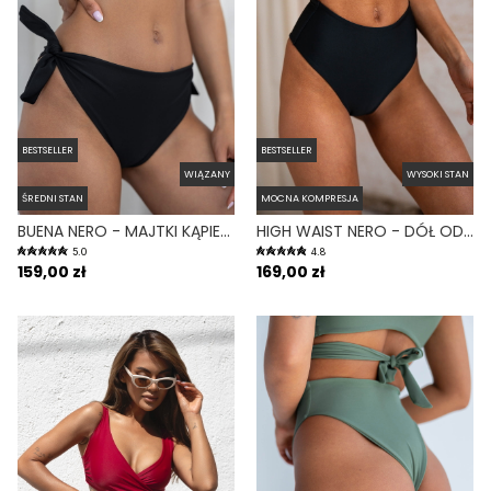
BESTSELLER
BESTSELLER
WIĄZANY
WYSOKI STAN
ŚREDNI STAN
MOCNA KOMPRESJA
BUENA NERO - MAJTKI KĄPIELOWE WIĄZANE CZARNY
HIGH WAIST NERO - DÓŁ OD BIKINI WYSOKI STAN FIGI CZARNY
5.0
4.8
159,00 zł
169,00 zł