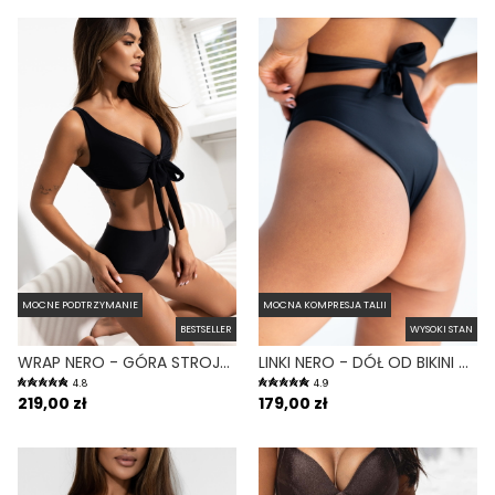
MOCNE PODTRZYMANIE
MOCNA KOMPRESJA TALII
BESTSELLER
WYSOKI STAN
WRAP NERO - GÓRA STROJU KĄPIELOWEGO NA DUŻY BIUST REGULOWANY OBWÓD CZARNY
LINKI NERO - DÓŁ OD BIKINI WYSOKI STAN BRAZYLIANY CZARNY
4.8
4.9
219,00 zł
179,00 zł