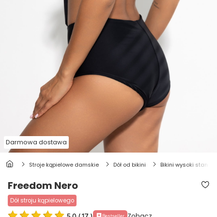
Darmowa dostawa
stroje kąpielowe damskie
dół od bikini
bikini wysoki stan
Freedom Nero
dół stroju kąpielowego
Zobacz
5.0
(
17
)
Bestseller