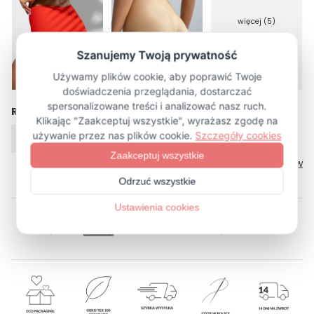
więcej (5)
Rozmiar
XS
S
M
L
XL
Tabela rozmiarów