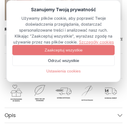
Rozmiar
Tabela rozmiarów
XS
Opis