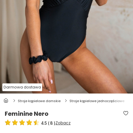
Darmowa dostawa
stroje kąpielowe damskie
stroje kąpielowe jednoczęściowe
Feminine Nero
Zobacz
4.5
(
8
)