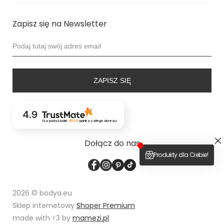
Zapisz się na Newsletter
ZAPISZ SIĘ
4.9
Na podstawie
6524
opinii
z całego okresu
Dołącz do nas
2026 © bodya.eu
Sklep internetowy
Shoper Premium
made with <3 by
mamezi.pl