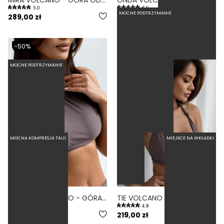
5.0
5.0
MOCNE PODTRZYMANIE
289,00 zł
99,50 zł
199,00 zł
-50%
MOCNE PODTRZYMANIE
BESTSELLER
MOCNA KOMPRESJA TALII
MIEJSCE NA WKŁADKI
QUADRO VOLCANO - GÓRA OD BIKINI ZABUDOWANA FIOLETOWY
TIE VOLCANO - GÓRA TRÓJKĄTNA OD BIKINI WIĄZANA NA SZYI FIOLETOWY
4.3
4.9
94,50 zł
189,00 zł
219,00 zł