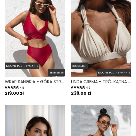
MOCNE PODTRZYMANIE
BESTSELLER
BESTSELLER
MOCNE PODTRZYMANIE
WRAP SANGRIA - GÓRA STROJU KĄPIELOWEGO NA DUŻY BIUST REGULOWANY OBWÓD BORDOWY
LINDA CREMA - TRÓJKĄTNA GÓRA OD BIKINI NA DUŻY BIUST KREMOWY
4.8
4.9
219,00 zł
239,00 zł