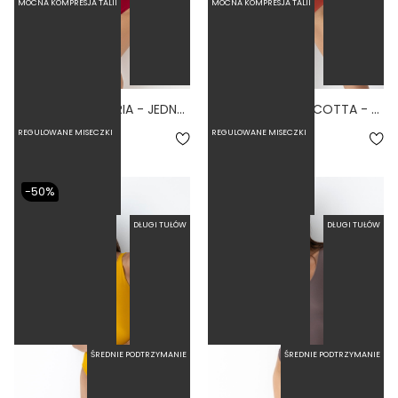
MOCNA KOMPRESJA TALII
MOCNA KOMPRESJA TALII
BASIC TALL SANGRIA - JEDNOCZĘŚCIOWY STRÓJ KĄPIELOWY DLA WYSOKICH MODELUJĄCY BORDOWY
BASIC TALL TERRACOTTA - JEDNOCZĘŚCIOWY STRÓJ KĄPIELOWY DLA WYSOKICH MODELUJĄCY CEGLANY
4.6
4.0
REGULOWANE MISECZKI
REGULOWANE MISECZKI
279,00 zł
279,00 zł
-50%
DŁUGI TUŁÓW
DŁUGI TUŁÓW
ŚREDNIE PODTRZYMANIE
ŚREDNIE PODTRZYMANIE