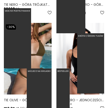
TIE NERO - GÓRA TRÓJKĄTNA OD BIKINI WIĄZANA NA SZYI CZARNY
TIE SCRUNCHIE NERO - GÓRA TRÓJKĄTNA OD BIKINI WIĄZANA NA SZYI CZARNY
5.0
MOCNE PODTRZYMANIE
219,00 zł
153,30 zł
219,00 zł
-30%
KRÓTKI | ŚREDNI TUŁÓW
MIEJSCE NA WKŁADKI
BESTSELLER
TIE OLIVE - GÓRA TRÓJKĄTNA OD BIKINI WIĄZANA NA SZYI OLIWKOWY
VISTA NERO - JEDNOCZĘŚCIOWY STRÓJ KĄPIELOWY MODELUJĄCY WYCIĘTY CZARNY
5.0