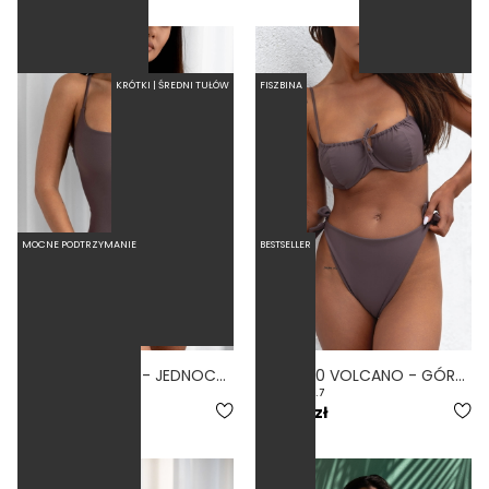
KRÓTKI | ŚREDNI TUŁÓW
FISZBINA
MOCNE PODTRZYMANIE
BESTSELLER
VISTA VOLCANO - JEDNOCZĘŚCIOWY STRÓJ KĄPIELOWY MODELUJĄCY WYCIĘTY FIOLETOWY
WIRES 2.0 VOLCANO - GÓRA OD BIKINI Z FISZBINAMI KIESZONKA NA WKŁADKI FIOLETOWY
5.0
4.7
299,00 zł
269,00 zł