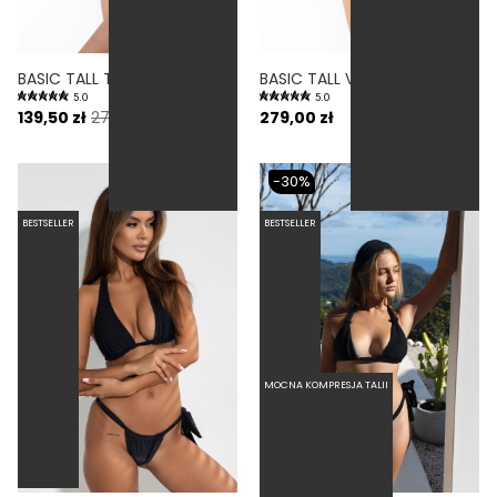
BASIC TALL TUCAN - JEDNOCZĘŚCIOWY STRÓJ KĄPIELOWY DLA WYSOKICH MODELUJĄCY ŻÓŁTY
BASIC TALL VOLCANO - JEDNOCZĘŚCIOWY STRÓJ KĄPIELOWY DLA WYSOKICH MODELUJĄCY FIOLETOWY
5.0
5.0
139,50 zł
279,00 zł
279,00 zł
-30%
BESTSELLER
BESTSELLER
MOCNA KOMPRESJA TALII