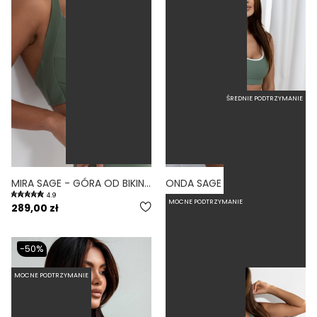
ŚREDNIE PODTRZYMANIE
MIRA SAGE - GÓRA OD BIKINI PUSH-UP USZTYWNIANA ZIELONY
ONDA SAGE - GÓRA OD BIKINI SPORTOWA ZIELONY
4.9
MOCNE PODTRZYMANIE
289,00 zł
99,50 zł
199,00 zł
-50%
MOCNE PODTRZYMANIE
BESTSELLER