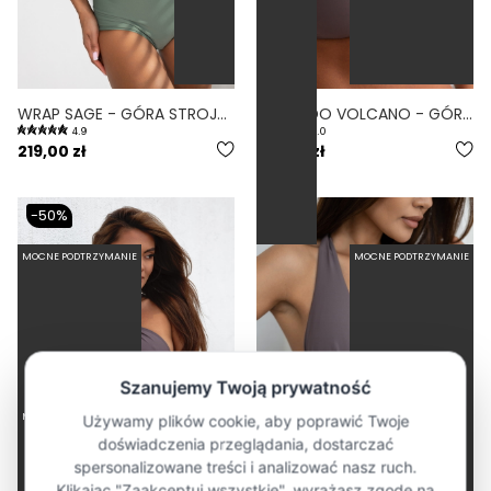
WRAP SAGE - GÓRA STROJU KĄPIELOWEGO NA DUŻY BIUST REGULOWANY OBWÓD ZIELONY
COMODO VOLCANO - GÓRA OD BIKINI NA DUŻY BIUST ZABUDOWANA FIOLETOWY
4.9
5.0
219,00 zł
219,00 zł
-50%
MOCNE PODTRZYMANIE
MOCNE PODTRZYMANIE
MOCNE PODTRZYMANIE