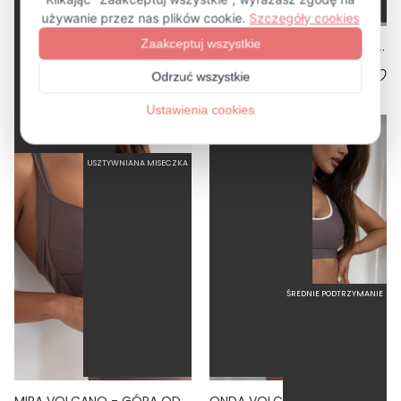
DUENDE VOLCANO - GÓRA OD BIKINI WYCIĘTA WIĄZANA FIOLETOWY
LINDA VOLCANO - TRÓJKĄTNA GÓRA OD BIKINI NA DUŻY BIUST FIOLETOWY
4.0
5.0
REGULOWANE MISECZKI
94,50 zł
189,00 zł
239,00 zł
-50%
USZTYWNIANA MISECZKA
MOCNE PODTRZYMANIE
ŚREDNIE PODTRZYMANIE
MIRA VOLCANO - GÓRA OD BIKINI PUSH-UP USZTYWNIANA FIOLETOWY
ONDA VOLCANO - GÓRA OD BIKINI SPORTOWA FIOLETOWY