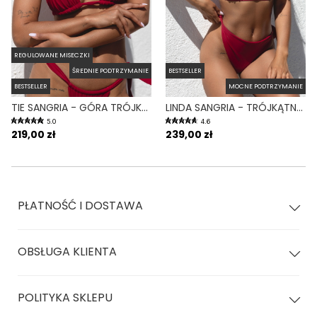
REGULOWANE MISECZKI
ŚREDNIE PODTRZYMANIE
BESTSELLER
BESTSELLER
MOCNE PODTRZYMANIE
TIE SANGRIA - GÓRA TRÓJKĄTNA OD BIKINI WIĄZANA NA SZYI BORDOWY
LINDA SANGRIA - TRÓJKĄTNA GÓRA OD BIKINI NA DUŻY BIUST BORDOWY
5.0
4.6
219,00 zł
239,00 zł
PŁATNOŚĆ I DOSTAWA
OBSŁUGA KLIENTA
POLITYKA SKLEPU