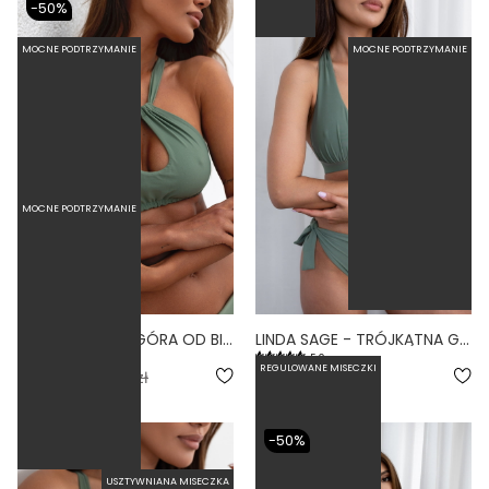
-50%
MOCNE PODTRZYMANIE
MOCNE PODTRZYMANIE
MOCNE PODTRZYMANIE
DUENDE SAGE - GÓRA OD BIKINI WYCIĘTA WIĄZANA ZIELONY
LINDA SAGE - TRÓJKĄTNA GÓRA OD BIKINI NA DUŻY BIUST ZIELONY
4.8
5.0
REGULOWANE MISECZKI
94,50 zł
189,00 zł
239,00 zł
-50%
USZTYWNIANA MISECZKA
MOCNE PODTRZYMANIE