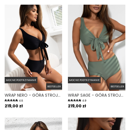
MOCNE PODTRZYMANIE
MOCNE PODTRZYMANIE
BESTSELLER
BESTSELLER
WRAP NERO - GÓRA STROJU KĄPIELOWEGO NA DUŻY BIUST REGULOWANY OBWÓD CZARNY
WRAP SAGE - GÓRA STROJU KĄPIELOWEGO NA DUŻY BIUST REGULOWANY OBWÓD ZIELONY
4.8
4.9
219,00 zł
219,00 zł