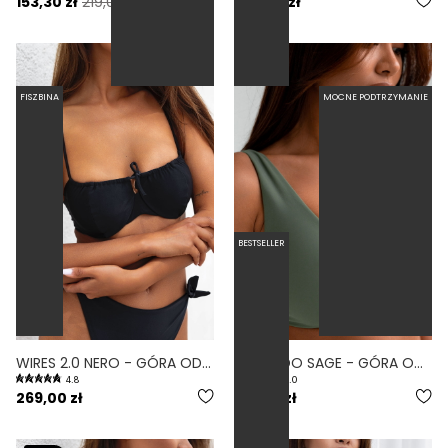
153,30 zł
219,00 zł
299,00 zł
FISZBINA
MOCNE PODTRZYMANIE
BESTSELLER
WIRES 2.0 NERO - GÓRA OD BIKINI Z FISZBINAMI KIESZONKA NA WKŁADKI CZARNY
COMODO SAGE - GÓRA OD BIKINI NA DUŻY BIUST ZABUDOWANA ZIELONY
4.8
5.0
269,00 zł
219,00 zł