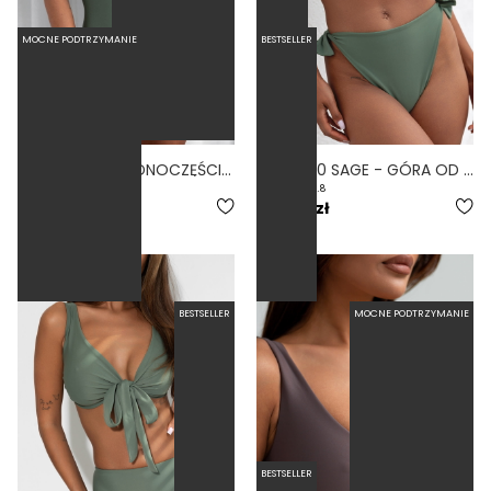
MOCNE PODTRZYMANIE
BESTSELLER
VISTA SAGE - JEDNOCZĘŚCIOWY STRÓJ KĄPIELOWY MODELUJĄCY WYCIĘTY ZIELONY
WIRES 2.0 SAGE - GÓRA OD BIKINI Z FISZBINAMI KIESZONKA NA WKŁADKI ZIELONY
5.0
4.8
299,00 zł
269,00 zł
BESTSELLER
MOCNE PODTRZYMANIE
BESTSELLER