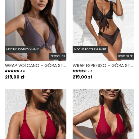
MOCNE PODTRZYMANIE
MOCNE PODTRZYMANIE
BESTSELLER
BESTSELLER
WRAP VOLCANO - GÓRA STROJU KĄPIELOWEGO NA DUŻY BIUST REGULOWANY OBWÓD FIOLETOWY
WRAP ESPRESSO - GÓRA STROJU KĄPIELOWEGO NA DUŻY BIUST REGULOWANY OBWÓD BRĄZ
4.9
4.4
219,00 zł
219,00 zł