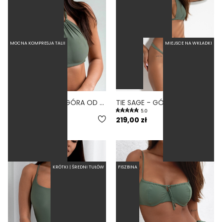
MOCNA KOMPRESJA TALII
MIEJSCE NA WKŁADKI
QUADRO SAGE - GÓRA OD BIKINI ZABUDOWANA ZIELONY
TIE SAGE - GÓRA TRÓJKĄTNA OD BIKINI WIĄZANA NA SZYI ZIELONY
5.0
5.0
94,50 zł
189,00 zł
219,00 zł
KRÓTKI | ŚREDNI TUŁÓW
FISZBINA