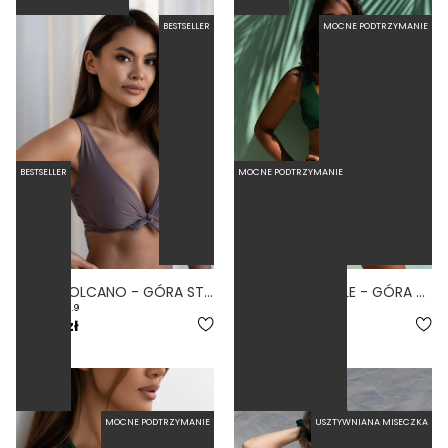
BESTSELLER
MOCNE PODTRZYMANIE
BESTSELLER
MOCNE PODTRZYMANIE
WRAP VOLCANO - GÓRA STROJU KĄPIELOWEGO NA DUŻY BIUST REGULOWANY OBWÓD FIOLETOWY
COMODO JUNGLE - GÓRA OD BIKINI NA DUŻY BIUST ZABUDOWANA ZIELONY
4.9
5.0
219,00 zł
219,00 zł
MOCNE PODTRZYMANIE
USZTYWNIANA MISECZKA