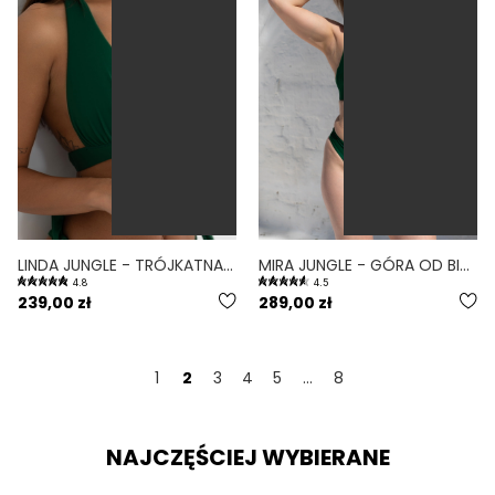
LINDA JUNGLE - TRÓJKĄTNA GÓRA OD BIKINI NA DUŻY BIUST ZIELONY
MIRA JUNGLE - GÓRA OD BIKINI PUSH-UP USZTYWNIANA ZIELONY
4.8
4.5
239,00 zł
289,00 zł
1
2
3
4
5
...
8
NAJCZĘŚCIEJ WYBIERANE