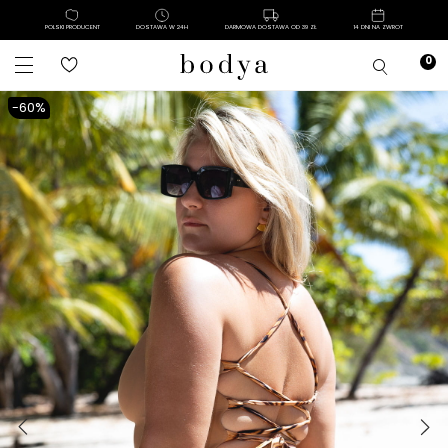
POLSKI PRODUCENT
DOSTAWA W 24H
DARMOWA DOSTAWA OD 39 ZŁ
14 DNI NA ZWROT
-60%