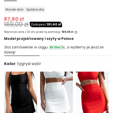
wysoki stan
spódniczka
67,60 zł
169,00 zł
Zyskujesz
101,40 zł
Najniższa cena z 30 dni przed tą promocją:
169,00 zł
Model projektowany i szyty w Polsce
Jeżeli produkt jest sprzedawany krócej
Złoż zamówienie w ciągu
, a wyślemy je jeszcze
9h 15m 7s
niż 30 dni, wyświetlana jest najniższa
dzisiaj!
cena od momentu, kiedy produkt
pojawił się w sprzedaży.
Kolor