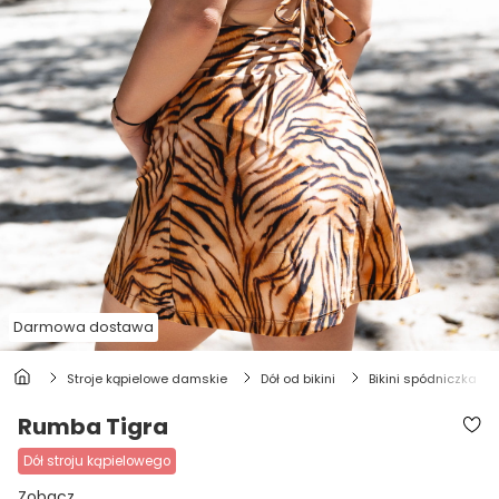
Darmowa dostawa
stroje kąpielowe damskie
dół od bikini
bikini spódniczka
Rumba Tigra
dół stroju kąpielowego
Zobacz