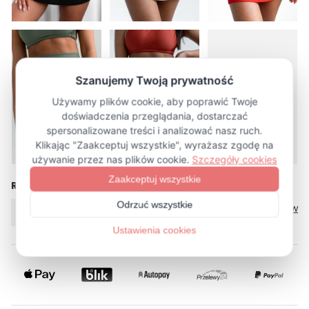
więcej (6)
Rozmiar
Tabela rozmiarów
XS/S
M/L