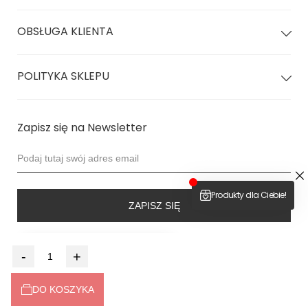
OBSŁUGA KLIENTA
POLITYKA SKLEPU
Zapisz się na Newsletter
ZAPISZ SIĘ
4.9
-
+
Na podstawie
6493
opinii
z całego okresu
Dołącz do nas
DO KOSZYKA