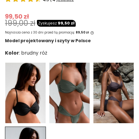
99,50 zł
199,00 zł
Zyskujesz
99,50 zł
Najniższa cena z 30 dni przed tą promocją:
89,50 zł
Model projektowany i szyty w Polsce
Jeżeli produkt jest sprzedawany krócej
Kolor
niż 30 dni, wyświetlana jest najniższa
cena od momentu, kiedy produkt
pojawił się w sprzedaży.