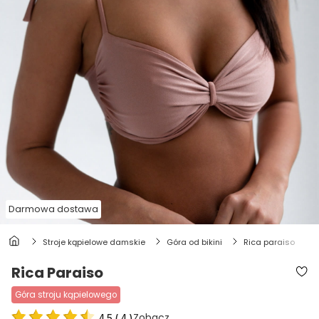
Darmowa dostawa
stroje kąpielowe damskie
góra od bikini
rica paraiso
Rica Paraiso
góra stroju kąpielowego
Zobacz
4.5
(
4
)