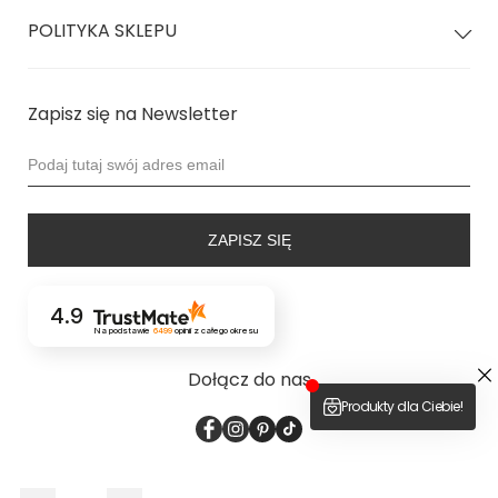
miseczka C/D | nosi rozmiar XS/S
POLITYKA SKLEPU
Zapisz się na Newsletter
ZAPISZ SIĘ
4.9
Na podstawie
6499
opinii
z całego okresu
Dołącz do nas
2026 © bodya.eu