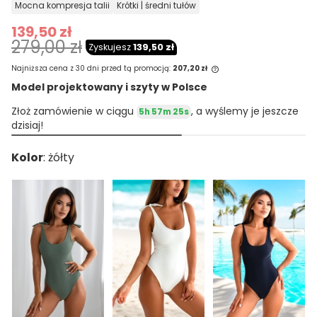
mocna kompresja talii
krótki | średni tułów
139,50 zł
279,00 zł
Zyskujesz
139,50 zł
Najniższa cena z 30 dni przed tą promocją:
207,20 zł
Model projektowany i szyty w Polsce
Jeżeli produkt jest sprzedawany krócej
Złoż zamówienie w ciągu
, a wyślemy je jeszcze
5h 57m 25s
niż 30 dni, wyświetlana jest najniższa
dzisiaj!
cena od momentu, kiedy produkt
pojawił się w sprzedaży.
Kolor