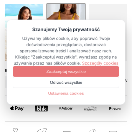
więcej (2)
Rozmiar
Tabela rozmiarów
XS
XL