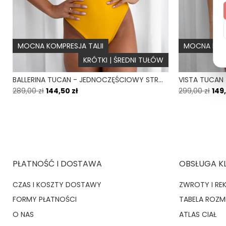
MOCNA KOMPRESJA TALII
MOCNA KOMP
KRÓTKI | ŚREDNI TUŁÓW
BALLERINA TUCAN - JEDNOCZĘŚCIOWY STRÓJ KĄPIELOWY MODELUJĄCY WIĄZANY ŻÓŁTY
289,00 zł
144,50 zł
299,00 zł
149,
PŁATNOŚĆ I DOSTAWA
OBSŁUGA K
CZAS I KOSZTY DOSTAWY
ZWROTY I RE
FORMY PŁATNOŚCI
TABELA ROZ
O NAS
ATLAS CIAŁ