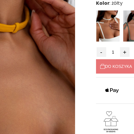
Kolor
niż 30 dni, wyświe
cena od momentu
pojawił się w spr
-
+
DO KOSZYKA