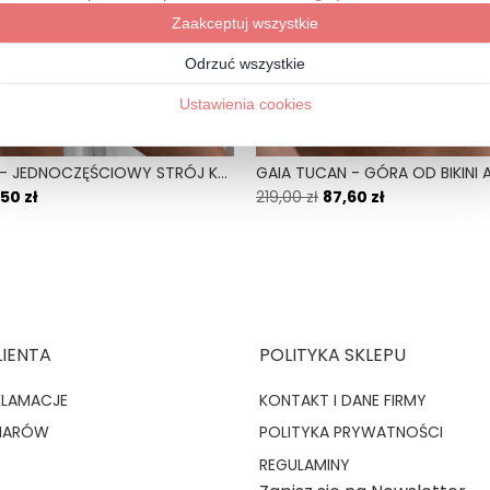
RESJA TALII
KRÓTKI | ŚREDNI TUŁÓW
VISTA TUCAN - JEDNOCZĘŚCIOWY STRÓJ KĄPIELOWY MODELUJĄCY WYCIĘTY ŻÓŁTY
50 zł
219,00 zł
87,60 zł
LIENTA
POLITYKA SKLEPU
KLAMACJE
KONTAKT I DANE FIRMY
MIARÓW
POLITYKA PRYWATNOŚCI
REGULAMINY