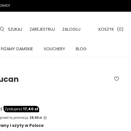
A ZWROT
SZUKAJ
ZAREJESTRUJ
ZALOGUJ
KOSZYK
(0)
PIŻAMY DAMSKIE
VOUCHERY
BLOG
ucan
ł
Zyskujesz
17,40 zł
 przed tą promocją:
29,00 zł
ny i szyty w Polsce
est sprzedawany krócej