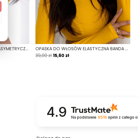
GAIA TUCAN - GÓRA OD BIKINI ASYMETRYCZNA ŻÓLTY
OPASKA DO WŁOSÓW ELASTYCZNA BANDA ŻÓŁTY TUCAN
39,00 zł
15,60 zł
4.9
Na podstawie
6516
opinii
z całego 