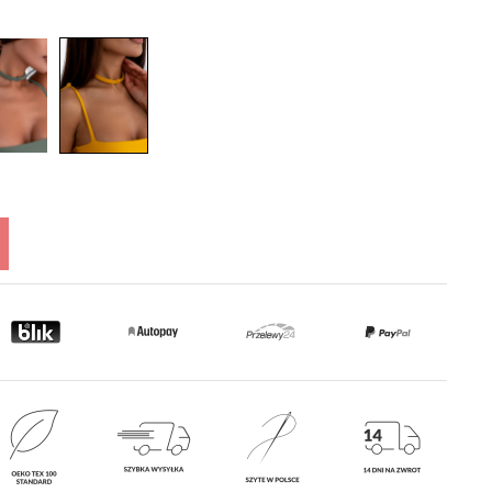
tlana jest najniższa
, kiedy produkt
zedaży.