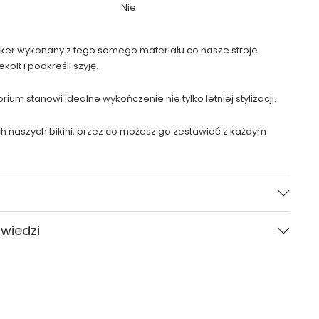
Nie
cker wykonany z tego samego materiału co nasze stroje
kolt i podkreśli szyję.
ium stanowi idealne wykończenie nie tylko letniej stylizacji.
h naszych bikini, przez co możesz go zestawiać z każdym
Żółty
owiedzi
CARVICO
Gładki
Pytania i odpowiedzi (0)
ONE SIZE