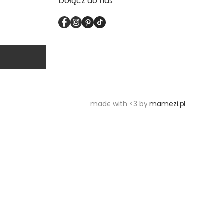
Dołącz do nas
made with <3 by
mamezi.pl