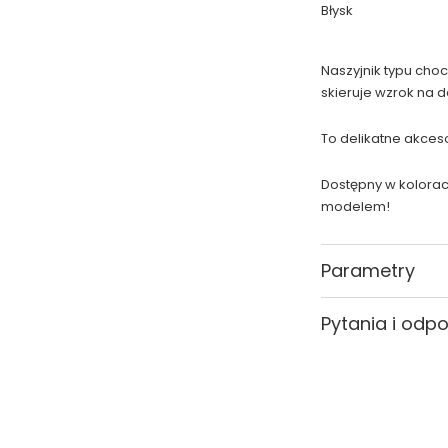
Błysk
Naszyjnik typu cho
skieruje wzrok na de
To delikatne akcesor
Dostępny w kolorac
modelem!
Parametry
Kolor
Pytania i odp
Materiał
Wzór
Rozmiar