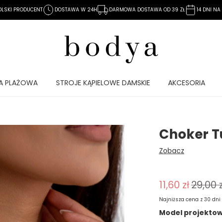
OLSKI PRODUCENT
DOSTAWA W 24H
DARMOWA DOSTAWA OD 39 ZŁ
14 DNI N
A PLAŻOWA
STROJE KĄPIELOWE DAMSKIE
AKCESORIA
Choker T
Zobacz
11,60 zł
29,00 z
Najniższa cena z 30 dni
Model projektowa
Jeżeli produkt j