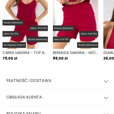
Fason dołu odzież
Szeroki
Pora roku
Na lato
POLSKA BAWEŁNA
OEKO-TEX® 100
POLSKA BAWEŁNA
OEKO TEX 100
OEKO-TEX® 100
POLSKA BAWEŁNA
OEKO TEX 100
NA RAMIĄCZKACH
POLSKA BAWEŁNA
CARRA SANGRIA - TOP NA RAMIĄCZKACH MALINOWY
BERMUDA SANGRIA - KRÓTKIE SPODENKI Z KIESZENIAMI MALINOWE
79,00 zł
89,00 zł
26,00
PŁATNOŚĆ I DOSTAWA
OBSŁUGA KLIENTA
POLITYKA SKLEPU