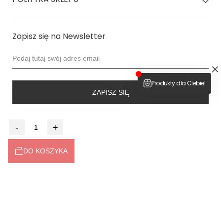
Zapisz się na Newsletter
ZAPISZ SIĘ
4.9
-
+
Na podstawie
6525
opinii
z całego okresu
DO KOSZYKA
Dołącz do nas
2026 © bodya.eu
Sklep internetowy
Shoper Premium