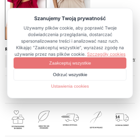
Rozmiar
Tabela rozmiarów
XS/S
M/L
XL