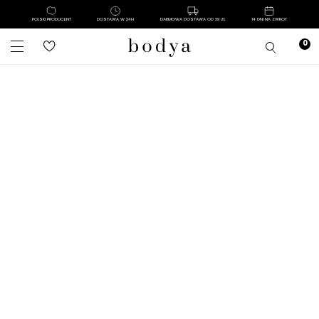
POLSKI PRODUCENT
DOSTAWA W 24H
DARMOWA DOSTAWA OD 39 ZŁ
14 DNI NA ZWROT