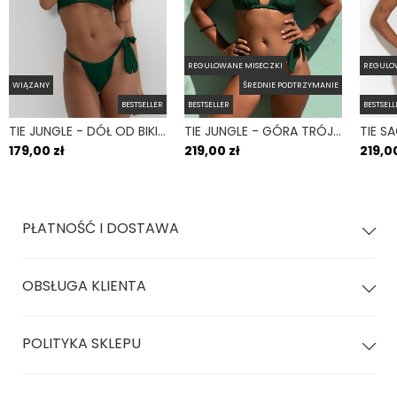
przewiązany w pasie optycznie wysmukli talię.
Wymiary produktu:
REGULOWANE MISECZKI
REGULO
długość 130cm
WIĄZANY
ŚREDNIE PODTRZYMANIE
BESTSELLER
BESTSELLER
BESTSELL
szerokość 4cm
TIE JUNGLE - DÓŁ OD BIKINI WIĄZANY WYCIĘTY ZIELONY
TIE JUNGLE - GÓRA TRÓJKĄTNA OD BIKINI WIĄZANA NA SZYI ZIELONY
179,00 zł
219,00 zł
219,00
Pasuje wymiarami do modelu Tie, zarówno góry jak i dołu.
Produkt sprzedawany pojedynczo.
PŁATNOŚĆ I DOSTAWA
OBSŁUGA KLIENTA
POLITYKA SKLEPU