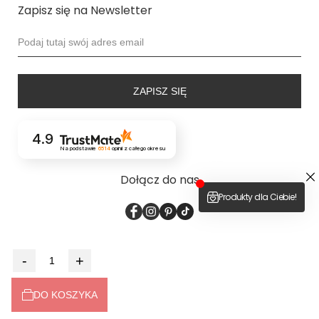
Zapisz się na Newsletter
ZAPISZ SIĘ
4.9
Na podstawie
6514
opinii
z całego okresu
Dołącz do nas
2026 © bodya.eu
-
+
Sklep internetowy
Shoper Premium
made with <3 by
mamezi.pl
DO KOSZYKA