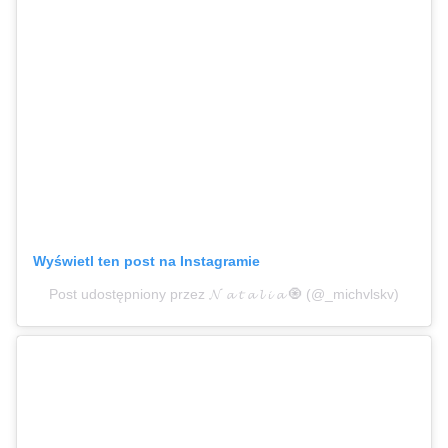
Wyświetl ten post na Instagramie
Post udostępniony przez 𝓝 𝓪 𝓽 𝓪 𝓵 𝓲 𝓪 🧿 (@_michvlskv)