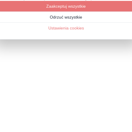
anie wzmacnia układ sercowo-naczyniowy.
sze oddychanie.
i wspomaga utratę tkanki tłuszczowej.