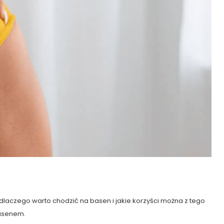
 dlaczego warto chodzić na basen i jakie korzyści można z tego
basenem.