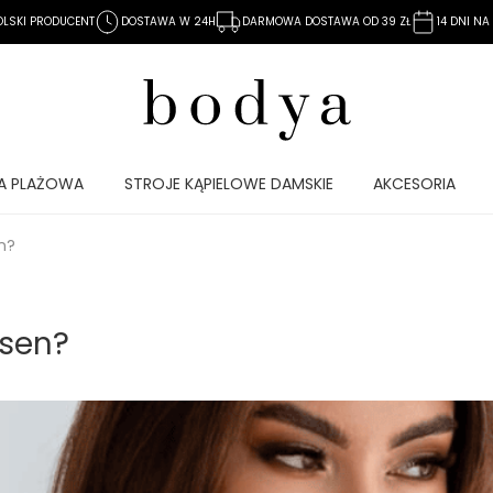
OLSKI PRODUCENT
DOSTAWA W 24H
DARMOWA DOSTAWA OD 39 ZŁ
14 DNI N
A PLAŻOWA
STROJE KĄPIELOWE DAMSKIE
AKCESORIA
n?
asen?