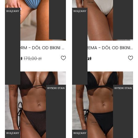
WIĄZANY
WIĄZANY
TIE STORM - DÓŁ OD BIKINI WIĄZANY WYCIĘTY ZGASZONY NIEBIESKI
VIVA CREMA - DÓŁ OD BIKINI WIĄZANY Z WYSOKIM STANEM KREMOWY
89,50 zł
179,00 zł
179,00 zł
WYSOKI STAN
WYSOKI STAN
WIĄZANY
WIĄZANY