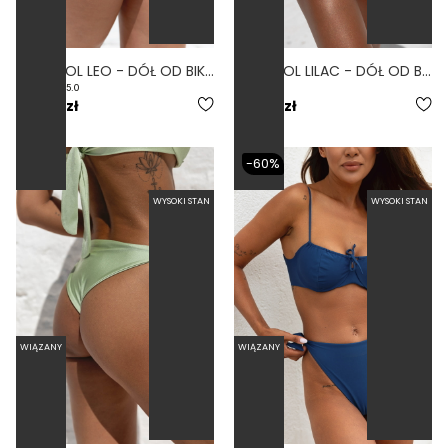
CONTROL LEO - DÓŁ OD BIKINI WYSOKI STAN WIĄZANY WYCIĘTY PRINT PANTERKA
CONTROL LILAC - DÓŁ OD BIKINI WYSOKI STAN WIĄZANY WYCIĘTY FIOLETOWY
5.0
169,00 zł
159,00 zł
-60%
WYSOKI STAN
WYSOKI STAN
WIĄZANY
WIĄZANY