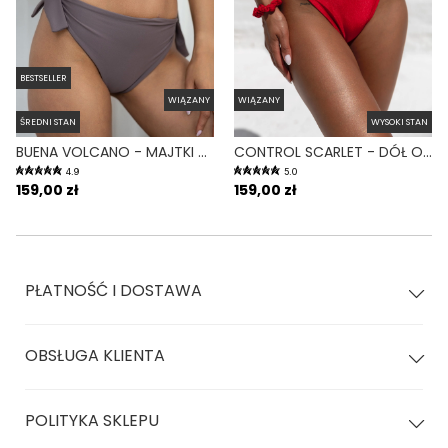
BESTSELLER
WIĄZANY
WIĄZANY
ŚREDNI STAN
WYSOKI STAN
BUENA VOLCANO - MAJTKI KĄPIELOWE WIĄZANE FIOLETOWY
CONTROL SCARLET - DÓŁ OD BIKINI WYSOKI STAN WIĄZANY WYCIĘTY CZERWONY
4.9
5.0
159,00 zł
159,00 zł
PŁATNOŚĆ I DOSTAWA
OBSŁUGA KLIENTA
POLITYKA SKLEPU