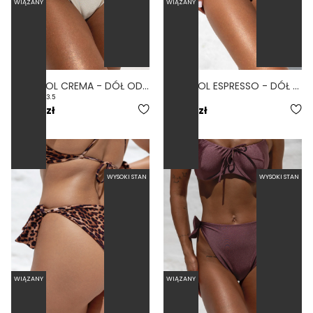
WIĄZANY
WIĄZANY
CONTROL CREMA - DÓŁ OD BIKINI WYSOKI STAN WIĄZANY WYCIĘTY KREMOWY
CONTROL ESPRESSO - DÓŁ OD BIKINI WYSOKI STAN WIĄZANY WYCIĘTY BRĄZOWY
3.5
159,00 zł
159,00 zł
WYSOKI STAN
WYSOKI STAN
WIĄZANY
WIĄZANY