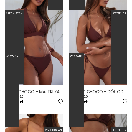
ŚREDNI STAN
BESTSELLER
WIĄZANY
WIĄZANY
BUENA CHOCO - MAJTKI KĄPIELOWE WIĄZANE BRĄZOWY
CLASSIC CHOCO - DÓŁ OD BIKINI WIĄZANY BRĄZOWY
5.0
5.0
159,00 zł
159,00 zł
WYSOKI STAN
BESTSELLER