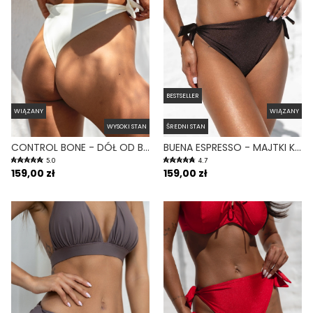
BESTSELLER
WIĄZANY
WIĄZANY
WYSOKI STAN
ŚREDNI STAN
CONTROL BONE - DÓŁ OD BIKINI WYSOKI STAN WIĄZANY WYCIĘTY BIAŁY
BUENA ESPRESSO - MAJTKI KĄPIELOWE WIĄZANE BRĄZOWY
5.0
4.7
159,00 zł
159,00 zł