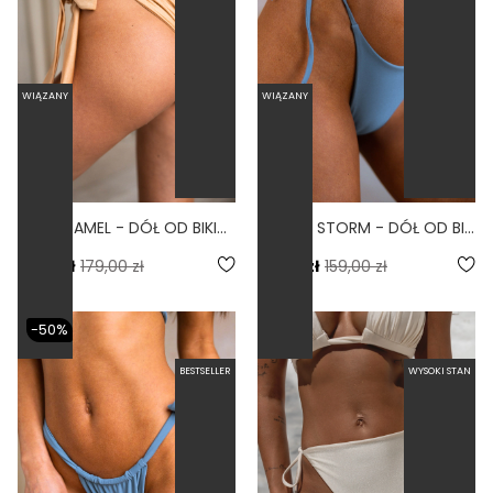
WIĄZANY
WIĄZANY
TIE CARAMEL - DÓŁ OD BIKINI WIĄZANY WYCIĘT KARMELOWY
THONG STORM - DÓŁ OD BIKINI WYCIĘTY WIĄZANY NIEBIESKI
71,60 zł
179,00 zł
79,50 zł
159,00 zł
-50%
BESTSELLER
WYSOKI STAN