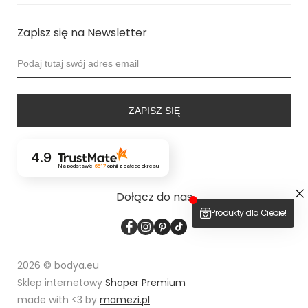
Zapisz się na Newsletter
ZAPISZ SIĘ
4.9
Na podstawie
6517
opinii
z całego okresu
Dołącz do nas
2026 © bodya.eu
Sklep internetowy
Shoper Premium
made with <3 by
mamezi.pl