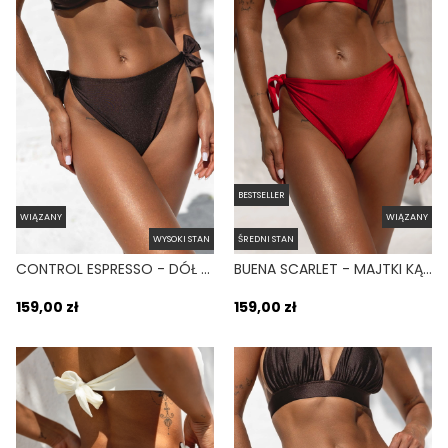
BESTSELLER
WIĄZANY
WIĄZANY
WYSOKI STAN
ŚREDNI STAN
CONTROL ESPRESSO - DÓŁ OD BIKINI WYSOKI STAN WIĄZANY WYCIĘTY BRĄZOWY
BUENA SCARLET - MAJTKI KĄPIELOWE WIĄZANE CZERWONY
159,00 zł
159,00 zł