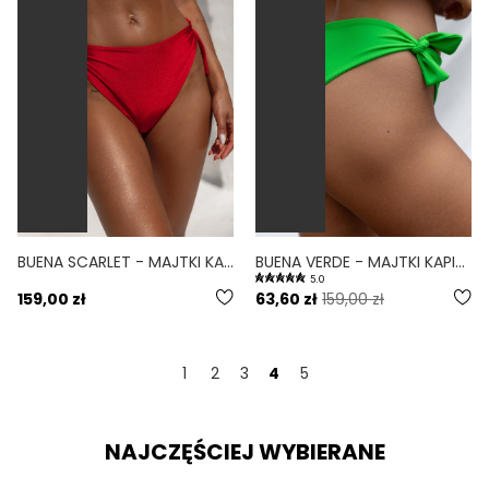
BUENA SCARLET - MAJTKI KĄPIELOWE WIĄZANE CZERWONY
BUENA VERDE - MAJTKI KĄPIELOWE WIĄZANE ZIELONY
5.0
159,00 zł
63,60 zł
159,00 zł
1
2
3
4
5
NAJCZĘŚCIEJ WYBIERANE