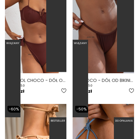
WIĄZANY
WIĄZANY
CONTROL CHOCO - DÓŁ OD BIKINI WYSOKI STAN WIĄZANY WYCIĘTY BRĄZOWY
TIE CHOCO - DÓŁ OD BIKINI WIĄZANY WYCIĘTY BRĄZOWY
5.0
5.0
159,00 zł
179,00 zł
-60%
-50%
BESTSELLER
DO OPALANIA