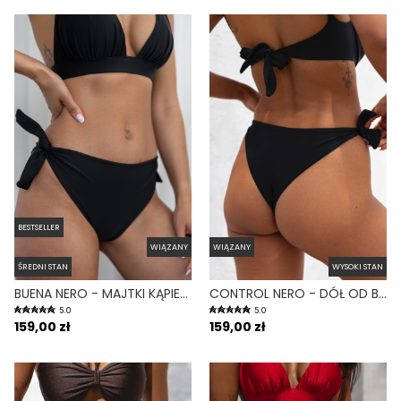
BESTSELLER
WIĄZANY
WIĄZANY
ŚREDNI STAN
WYSOKI STAN
BUENA NERO - MAJTKI KĄPIELOWE WIĄZANE CZARNY
CONTROL NERO - DÓŁ OD BIKINI WYSOKI STAN WIĄZANY WYCIĘTY CZARNY
5.0
5.0
159,00 zł
159,00 zł