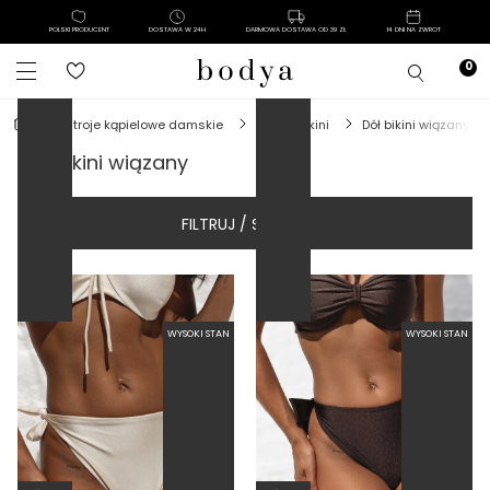
POLSKI PRODUCENT
DOSTAWA W 24H
DARMOWA DOSTAWA OD 39 ZŁ
14 DNI NA ZWROT
WIĄZANY
WIĄZANY
stroje kąpielowe damskie
dół od bikini
dół bikini wiązany
dół bikini wiązany
FILTRUJ / SORTUJ
WYSOKI STAN
WYSOKI STAN