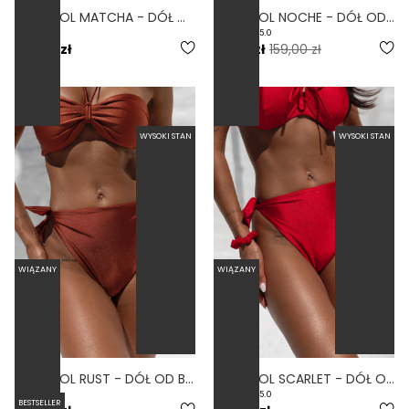
CONTROL MATCHA - DÓŁ OD BIKINI WYSOKI STAN WIĄZANY WYCIĘTY PISTACJOWY
CONTROL NOCHE - DÓŁ OD BIKINI WYSOKI STAN WIĄZANY WYCIĘTY NIEBIESKI
5.0
159,00 zł
63,60 zł
159,00 zł
WYSOKI STAN
WYSOKI STAN
WIĄZANY
WIĄZANY
CONTROL RUST - DÓŁ OD BIKINI WYSOKI STAN WIĄZANY WYCIĘTY RDZAWY
CONTROL SCARLET - DÓŁ OD BIKINI WYSOKI STAN WIĄZANY WYCIĘTY CZERWONY
5.0
BESTSELLER