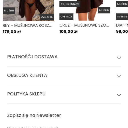
Z KIESZENIAMI
MUŚLIN
model:4177
MUŚLIN
MUŚLIN
OVERSIZE
OVERSIZ
OVERSIZE
CRUZ - MUŚLINOWE SZORTY Z KIESZENIAMI CZEKOLADOWE
REY - MUŚLINOWA KOSZULA OVERSIZE CZEKOLADOWA
109,00 zł
99,00
179,00 zł
PŁATNOŚĆ I DOSTAWA
OBSŁUGA KLIENTA
POLITYKA SKLEPU
Zapisz się na Newsletter