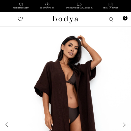
POLSKI PRODUCENT
DOSTAWA W 24H
DARMOWA DOSTAWA OD 39 ZŁ
14 DNI NA ZWROT