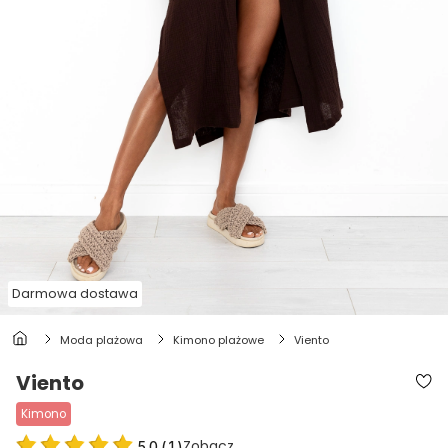
Darmowa dostawa
moda plażowa
kimono plażowe
viento
Viento
kimono
Zobacz
5.0
(
1
)