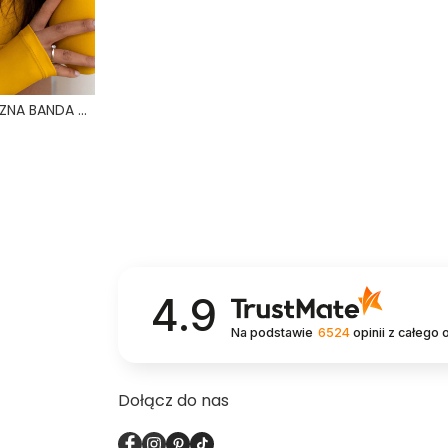
OPASKA DO WŁOSÓW ELASTYCZNA BANDA ŻÓŁTY TUCAN
4.9
Na podstawie
6524
opinii
z całego 
Dołącz do nas