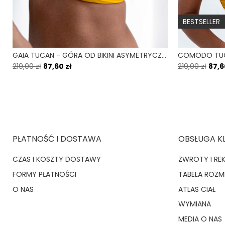
BESTSELLER
GAIA TUCAN - GÓRA OD BIKINI ASYMETRYCZNA ŻÓLTY
219,00 zł
87,60 zł
219,00 zł
87,6
PŁATNOŚĆ I DOSTAWA
OBSŁUGA K
CZAS I KOSZTY DOSTAWY
ZWROTY I RE
FORMY PŁATNOŚCI
TABELA ROZ
O NAS
ATLAS CIAŁ
WYMIANA
MEDIA O NAS