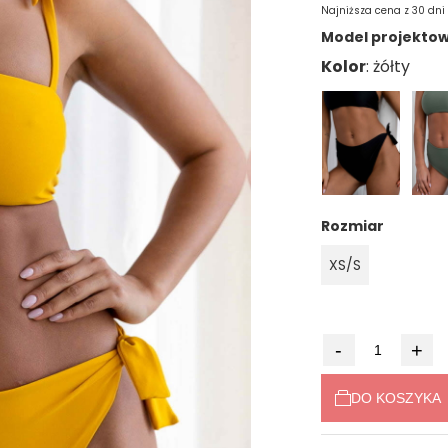
Najniższa cena z 30 dni
Model projektowa
Jeżeli produkt j
Kolor
niż 30 dni, wyświ
cena od moment
pojawił się w sp
Rozmiar
XS/S
-
+
DO KOSZYKA