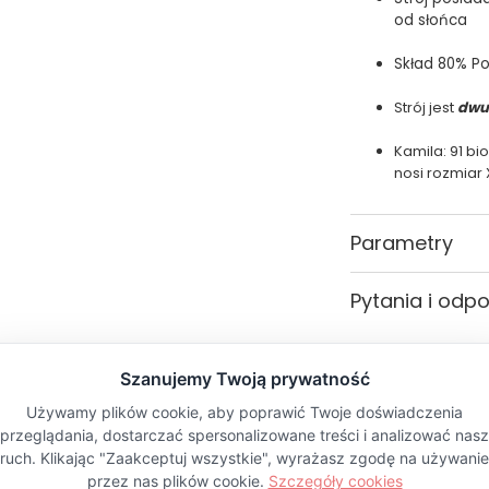
od słońca
Skład 80% Po
Strój jest
dwu
Kamila: 91 biod
nosi rozmiar 
Parametry
Kolor
Pytania i odp
PŁEĆ
Materiał
Wzór
Rozmiar
Typ rozmiaru