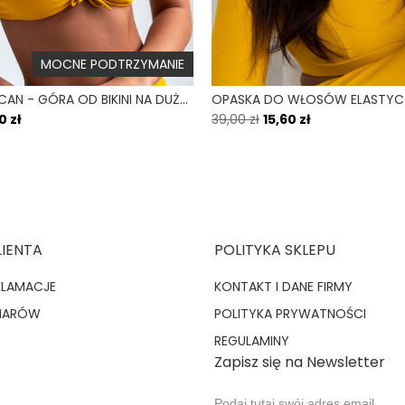
MOCNE PODTRZYMANIE
COMODO TUCAN - GÓRA OD BIKINI NA DUŻY BIUST ZABUDOWANA ŻÓŁTY
0 zł
39,00 zł
15,60 zł
LIENTA
POLITYKA SKLEPU
KLAMACJE
KONTAKT I DANE FIRMY
MIARÓW
POLITYKA PRYWATNOŚCI
REGULAMINY
Zapisz się na Newsletter