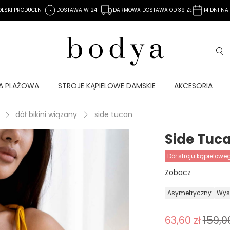
OLSKI PRODUCENT
DOSTAWA W 24H
DARMOWA DOSTAWA OD 39 ZŁ
14 DNI N
A PLAŻOWA
STROJE KĄPIELOWE DAMSKIE
AKCESORIA
dół bikini wiązany
side tucan
Side Tuc
dół stroju kąpielowe
Zobacz
asymetryczny
wy
63,60 zł
159,00