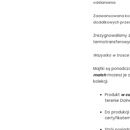
odsłaniania.
Zaawansowana konst
dodatkowych przesz
Zrezygnowaliśmy z 
termotransferowym,
Wszystko w trosce 
Majtki są ponadcza
match
możesz je 
kolekcji.
Produkt
w ca
terenie Doln
Do produkcji
certyfikate
Strój posiad