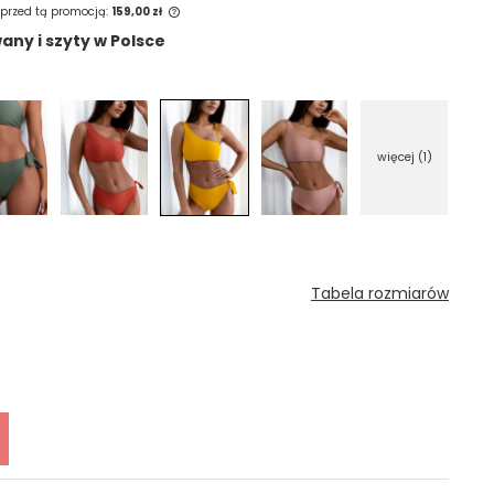
 przed tą promocją:
159,00 zł
ny i szyty w Polsce
est sprzedawany krócej
etlana jest najniższa
u, kiedy produkt
rzedaży.
więcej (1)
Tabela rozmiarów