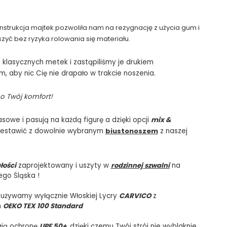
rukcja majtek pozwoliła nam na rezygnację z użycia gum i
yć bez ryzyka rolowania się materiału.
klasycznych metek i zastąpiliśmy je drukiem
 aby nic Cię nie drapało w trakcie noszenia.
o Twój komfort!
sowe i pasują na każdą figurę a dzięki opcji
mix &
zestawić z dowolnie wybranym
biustonoszem
z naszej
łości
zaprojektowany i uszyty w
rodzinnej szwalni
na
ego Śląska !
 używamy wyłącznie Włoskiej Lycry
CARVICO
z
m
OEKO TEX 100 Standard
ają ochronę
UPF 50+
, dzięki czemu Twój strój nie wyblaknie