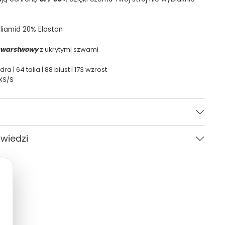
liamid 20% Elastan
warstwowy
z ukrytymi szwami
ra | 64 talia | 88 biust | 173 wzrost
XS/S
Żółty
owiedzi
Kobieta
CARVICO
Pytania i odpowiedzi (0)
Gładki
XS, S, M, L, XL
standardowy (regular)