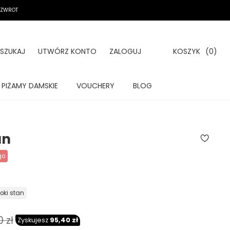
A ZWROT
SZUKAJ
UTWÓRZ KONTO
ZALOGUJ
KOSZYK
(0)
PIŻAMY DAMSKIE
VOUCHERY
BLOG
an
go
soki stan
 zł
Zyskujesz
95,40 zł