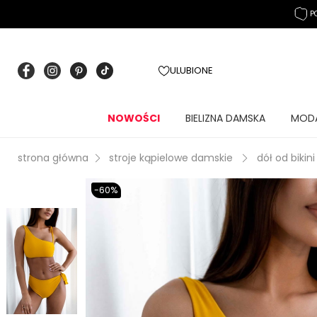
P
ULUBIONE
NOWOŚCI
BIELIZNA DAMSKA
MOD
strona główna
stroje kąpielowe damskie
dół od bikini
-60%