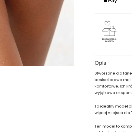
Opis
Stworzone dla fan
bestsellerowe majt
komfortowe. Ich kr
wyjątkowo eksponuj
To idealny model dl
więcej miejsca dla 
Ten model to kompr