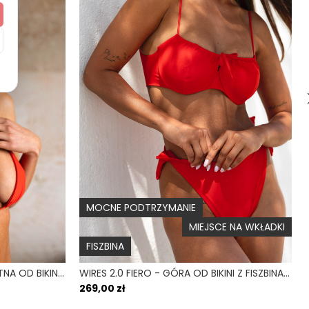
Polska
Brazyliany
Niski
Nie
MOCNE PODTRZYMANIE
MIEJSCE NA WKŁADKI
FISZBINA
CLASSIC FIERO - GÓRA TRÓJKĄTNA OD BIKINI WIĄZANA CZERWONY
WIRES 2.0 FIERO - GÓRA OD BIKINI Z FISZBINAMI KIESZONKA NA WKŁADKI CZERWONY
269,00 zł