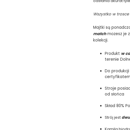
odsłania akurat tyle
Wszystko w trosce 
Majtki są ponadcza
match
możesz je 
kolekcji.
Produkt
w ca
terenie Doln
Do produkcji
certyfikate
Stroje posia
od słońca
Skład 80% Po
Strój jest
dwu
Kamila biodr