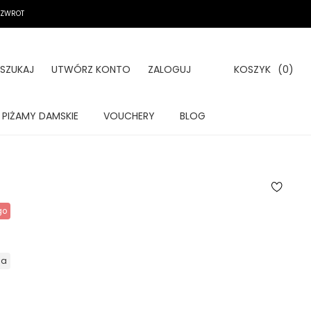
A ZWROT
SZUKAJ
UTWÓRZ KONTO
ZALOGUJ
KOSZYK
(0)
PIŻAMY DAMSKIE
VOUCHERY
BLOG
go
ia