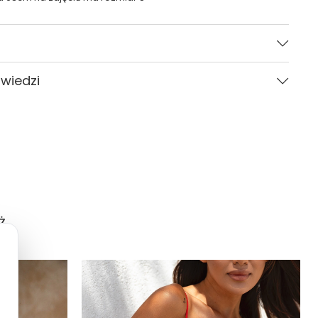
Czerwony
owiedzi
Kobieta
CARVICO
Pytania i odpowiedzi (0)
Gładki
XS, S, M, L, XL
standardowy (regular)
Ż
Zadaj pytanie
europejski (EU)
Kontrukcja dwuwarstwowa
Tak (UPF 50+)
:
Tak