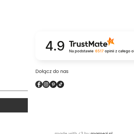
4.9
Na podstawie
6517
opinii
z całego 
Dołącz do nas
made with <3 by
mamezi.pl