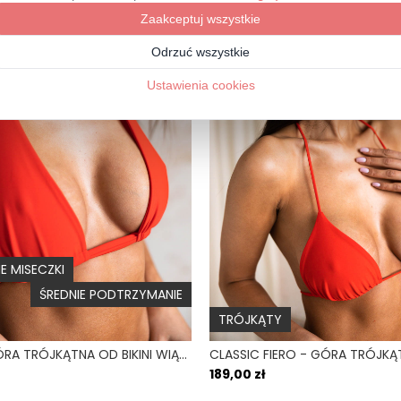
Kraj produkcji
Fason dołu
Wysokość talii
Błysk
 MISECZKI
ŚREDNIE PODTRZYMANIE
TRÓJKĄTY
TIE FIERO - GÓRA TRÓJKĄTNA OD BIKINI WIĄZANA NA SZYI CZERWONY
189,00 zł