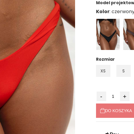
Model projektowa
Kolor
Rozmiar
XS
S
-
+
DO KOSZYKA