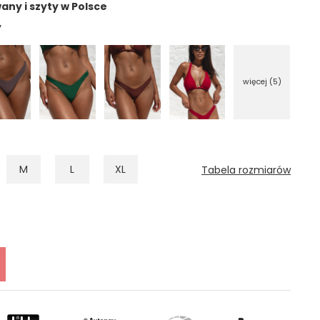
ny i szyty w Polsce
więcej (5)
M
L
XL
Tabela rozmiarów