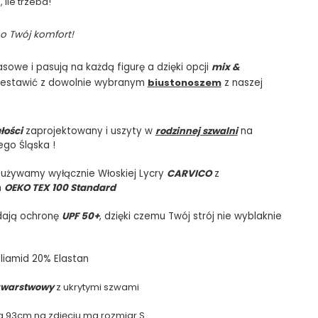
, ile trzeba!
o Twój komfort!
sowe i pasują na każdą figurę a dzięki opcji
mix &
zestawić z dowolnie wybranym
biustonoszem
z naszej
łości
zaprojektowany i uszyty w
rodzinnej szwalni
na
ego Śląska !
 używamy wyłącznie Włoskiej Lycry
CARVICO
z
m
OEKO TEX 100 Standard
dają ochronę
UPF 50+
, dzięki czemu Twój strój nie wyblaknie
liamid 20% Elastan
warstwowy
z ukrytymi szwami
a 93cm na zdjęciu ma rozmiar S