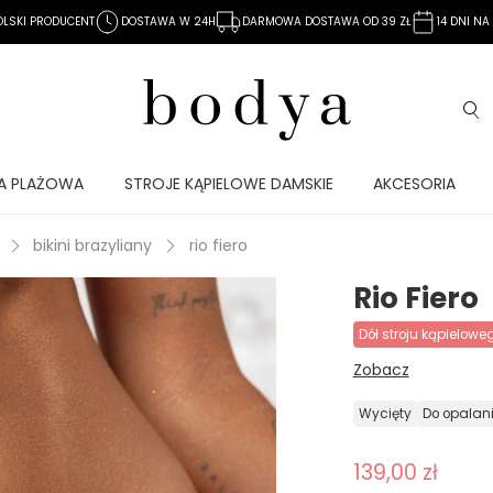
OLSKI PRODUCENT
DOSTAWA W 24H
DARMOWA DOSTAWA OD 39 ZŁ
14 DNI N
A PLAŻOWA
STROJE KĄPIELOWE DAMSKIE
AKCESORIA
bikini brazyliany
rio fiero
Rio Fiero
dół stroju kąpielowe
Zobacz
wycięty
do opalan
139,00 zł