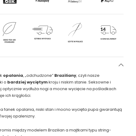
ek
opalania
, „odchudzone”
Braziliany
, czyli nasze
ki o
bardziej wyciętym
kroju i niskim stanie. Seksowne i
ój optycznie wydłuża nogi a mocne wycięcie na pośladkach
e ich krągłości.
a fanek opalania, niski stan i mocno wycięta pupa gwarantują
Twojej opalenizny.
omis między modelem Brazilian a majtkami typu string-