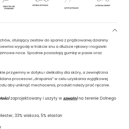
uchów, otulający zestaw do spania z prążkowanej dzianiny.
pewnia wygodę w trakcie snu a dłuższe rękawy i nogawki
 zimowe noce. Spodnie posiadają gumkę w pasie oraz
ykle przyjemny w dotyku i delikatny dla skóry, a zewnętrzna
oddana procesowi „drapania” w celu uzyskania wyjątkowej
wodu aby uniknąć mechacenia, produkt należy prać ręcznie.
łości
zaprojektowany i uszyty w
szwalni
na terenie Dolnego
liester, 33% wiskoza, 5% elastan
e