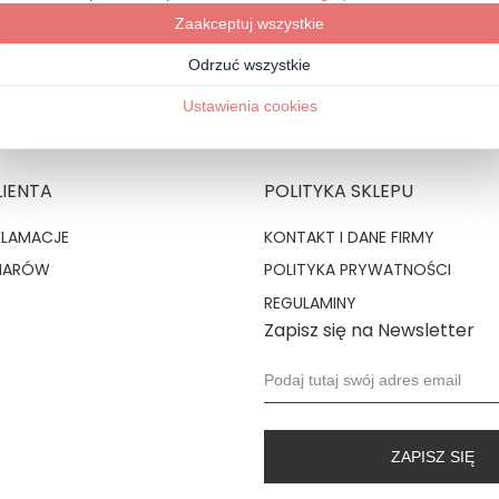
CORONA TERRACOTTA LYCRA - OPASKA DO WŁOSÓW USZTYWNIANA MARSZCZONA CEGLANA
79,99 zł
LIENTA
POLITYKA SKLEPU
KLAMACJE
KONTAKT I DANE FIRMY
MIARÓW
POLITYKA PRYWATNOŚCI
REGULAMINY
Zapisz się na Newsletter
ZAPISZ SIĘ