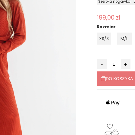
szeroka nogawka
199,00 zł
Rozmiar
XS/S
M/L
-
+
DO KOSZYKA