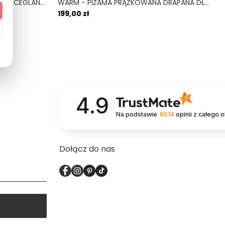
RĘCZNIK Z MIKROFIBRY 140 X 70 CM CEGLANY TERRACOTTA
WARM - PIŻAMA PRĄŻKOWANA DRAPANA DŁUGI RĘKAW
199,00 zł
4.9
Na podstawie
6514
opinii
z całego 
Dołącz do nas