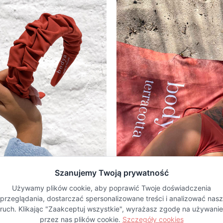
Sylwia
S
2026-0
Na zdjęciach p
kieszenie. Czy 