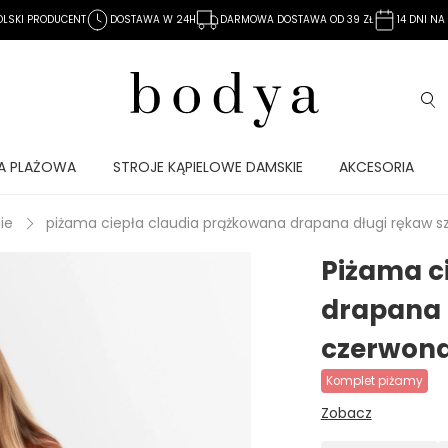
OLSKI PRODUCENT
DOSTAWA W 24H
DARMOWA DOSTAWA OD 39 ZŁ
14 DNI N
A PLAŻOWA
STROJE KĄPIELOWE DAMSKIE
AKCESORIA
ie
piżama ciepła claudia prążkowana drapana długi rękaw s
Piżama c
drapana 
czerwon
komplet piżamy
Zobacz