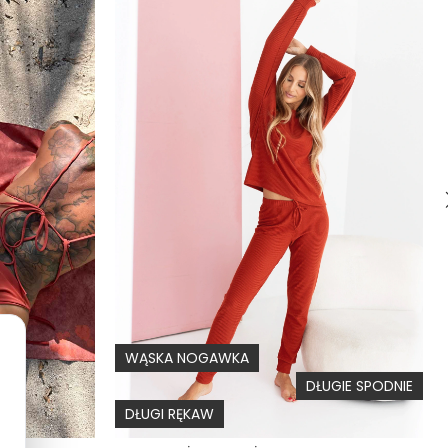
0
0
6-25
iżama prążkowana model fioletowy widać, że spodnie mają
spodnie w piżamie czerwonej również mają kieszenie ?
Dodaj odpowiedź
WĄSKA NOGAWKA
DŁUGIE SPODNIE
DŁUGI RĘKAW