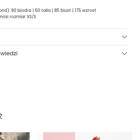
nd): 90 biodra | 60 talia | 85 biust | 175 wzrost
 nosi rozmiar XS/S
Czerwony
owiedzi
Pytania i odpowiedzi (1)
Ż
Zadaj pytanie