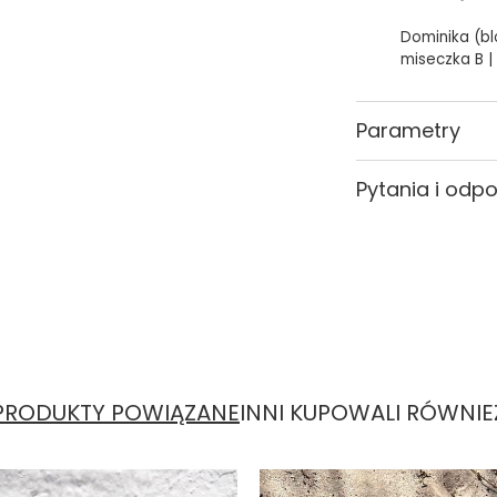
Dominika (blo
miseczka B |
Parametry
Kolor
Pytania i odp
PRODUKTY POWIĄZANE
INNI KUPOWALI RÓWNIE