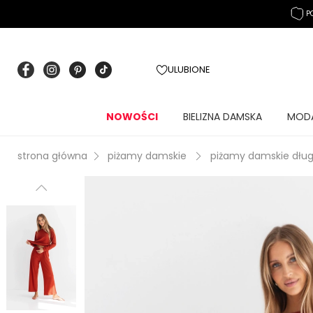
P
ULUBIONE
NOWOŚCI
BIELIZNA DAMSKA
MOD
strona główna
piżamy damskie
piżamy damskie dług