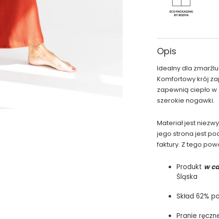
Opis
Idealny dla zmarźl
Komfortowy krój za
zapewnią ciepło w
szerokie nogawki.
Materiał jest niezw
jego strona jest p
faktury. Z tego po
Produkt
w ca
Śląska
Skład 62% po
Pranie ręczn