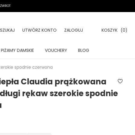
A ZWROT
SZUKAJ
UTWÓRZ KONTO
ZALOGUJ
KOSZYK
(0)
PIŻAMY DAMSKIE
VOUCHERY
BLOG
zerokie spodnie czerwona
iepła Claudia prążkowana
długi rękaw szerokie spodnie
a